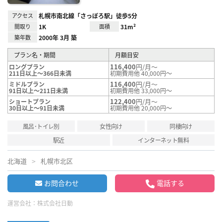
アクセス
札幌市南北線「さっぽろ駅」徒歩5分
間取り
1K
面積
31m²
築年数
2000年 3月 築
プラン名・期間
月額目安
116,400
円/月～
ロングプラン
211日以上～366日未満
初期費用他 40,000円～
116,400
円/月～
ミドルプラン
91日以上～211日未満
初期費用他 33,000円～
122,400
円/月～
ショートプラン
30日以上～91日未満
初期費用他 20,000円～
風呂･トイレ別
女性向け
同棲向け
駅近
インターネット無料
北海道
札幌市北区
お問合わせ
電話する
運営会社：
株式会社日動