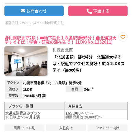
お問合わせ
電話する
運営会社：
Weekly&Monthly株式会社
🚉札幌駅まで2駅！🚃地下鉄北１８条駅徒歩5分！🏫北海道大
学すぐそば！学会・研究の滞在先で！ 1LDK(No.1232011)
お気
に入
札幌市北区
り登
録
「北18条駅」徒歩4分 北海道大学そ
ば・駅近でアクセス良好！広々1LDKス
テイ（最大6名）
アクセス
札幌市南北線「北１８条駅」徒歩5分
間取り
1LDK
面積
34m²
築年数
1984年 8月 築
プラン名・期間
月額目安
165,000
円/月～
水道光熱費込みプラン
30日以上～6ヶ月未満
初期費用他 28,000円～
風呂･トイレ別
女性向け
ファミリー向け