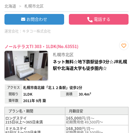
北海道
札幌市北区
お問合わせ
電話する
運営会社：
キタコー株式会社
ノールテラスTI 303・1LDK(No.63551)
お気
札幌市北区
に入
り登
ネット無料☆地下鉄駅徒歩3分☆JR札幌
録
駅や北海道大学も徒歩圏内☆
アクセス
札幌市南北線「北１２条駅」徒歩2分
間取り
1LDK
面積
30.4m²
築年数
2011年 9月 築
プラン名・期間
月額目安
165,000
円/月～
ロングステイ
215日以上～365日未満
初期費用他 49,500円～
168,300
円/月～
ミドルステイ
92日以上～215日未満
初期費用他 38,500円～