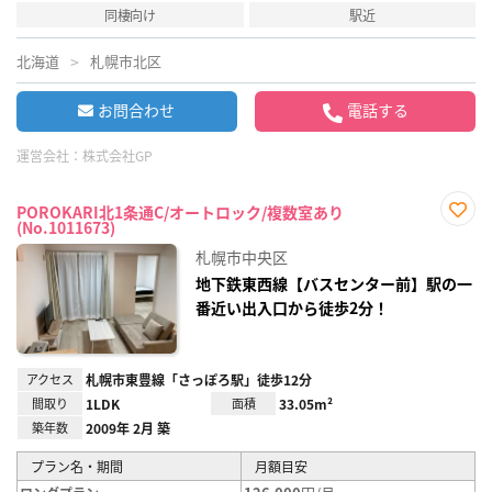
同棲向け
駅近
北海道
札幌市北区
お問合わせ
電話する
運営会社：
株式会社GP
POROKARI北1条通C/オートロック/複数室あり
(No.1011673)
お気
に入
札幌市中央区
り登
録
地下鉄東西線【バスセンター前】駅の一
番近い出入口から徒歩2分！
アクセス
札幌市東豊線「さっぽろ駅」徒歩12分
間取り
1LDK
面積
33.05m²
築年数
2009年 2月 築
プラン名・期間
月額目安