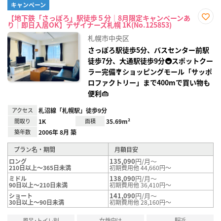
キャンペーン
【地下鉄「さっぽろ」駅徒歩５分｜8月限定キャンペーンあ
り｜即日入居OK】デザイナーズ札幌 1K(No.125853)
お気
に入
札幌市中央区
り登
録
さっぽろ駅徒歩5分、バスセンター前駅
徒歩7分、大通駅徒歩9分🚇スポットクー
ラー完備🎐ショッピングモール「サッポ
ロファクトリー」まで400mで買い物も
便利👜
アクセス
札沼線「札幌駅」徒歩9分
間取り
1K
面積
35.69m²
築年数
2006年 8月 築
プラン名・期間
月額目安
135,090
円/月～
ロング
210日以上～365日未満
初期費用他 44,660円～
138,090
円/月～
ミドル
90日以上～210日未満
初期費用他 36,410円～
141,090
円/月～
ショート
30日以上～90日未満
初期費用他 28,160円～
風呂･トイレ別
女性向け
駅近