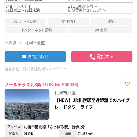
171,600
円/月～
ショートステイ
31日以上～92日未満
初期費用他 27,500円～
風呂･トイレ別
女性向け
駅近
インターネット無料
wifiあり
北海道
札幌市北区
お問合わせ
電話する
運営会社：
株式会社札幌ウィークリー
ノールテラス北8条 2LDK(No.900036)
お気
札幌市北区
に入
り登
【NEW】JR札幌駅至近距離でのハイグ
録
レードタワーライフ
アクセス
札幌市南北線「さっぽろ駅」徒歩1分
間取り
2LDK
面積
71.53m²