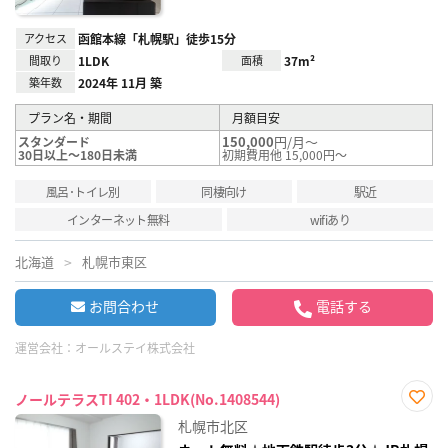
アクセス
函館本線「札幌駅」徒歩15分
間取り
1LDK
面積
37m²
築年数
2024年 11月 築
プラン名・期間
月額目安
150,000
円/月～
スタンダード
30日以上～180日未満
初期費用他 15,000円～
風呂･トイレ別
同棲向け
駅近
インターネット無料
wifiあり
北海道
札幌市東区
お問合わせ
電話する
運営会社：
オールステイ株式会社
ノールテラスTI 402・1LDK(No.1408544)
お気
札幌市北区
に入
り登