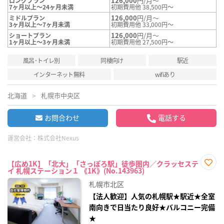
126,000
円/月～
ロングプラン
7ヶ月以上～24ヶ月未満
初期費用他 38,500円～
126,000
円/月～
ミドルプラン
3ヶ月以上～7ヶ月未満
初期費用他 33,000円～
126,000
円/月～
ショートプラン
1ヶ月以上～3ヶ月未満
初期費用他 27,500円～
風呂･トイレ別
同棲向け
駅近
インターネット無料
wifiあり
北海道
札幌市中央区
お問合わせ
電話する
運営会社：
株式会社Nexus
【広め1K】「北大」「さっぽろ駅」徒歩圏内／クラッセステ
イ 札幌ステーション１ 《1K》(No.143963)
お気
に入
札幌市北区
り登
録
【法人歓迎】人気の札幌駅★駅近★全室
南向きで日当たり良好★バルコニー完備
★