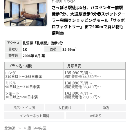
札幌市中央区
り登
録
さっぽろ駅徒歩5分、バスセンター前駅
徒歩7分、大通駅徒歩9分🚇スポットクー
ラー完備🎐ショッピングモール「サッポ
ロファクトリー」まで400mで買い物も
便利👜
アクセス
札沼線「札幌駅」徒歩9分
間取り
1K
面積
35.69m²
築年数
2006年 8月 築
プラン名・期間
月額目安
135,090
円/月～
ロング
210日以上～365日未満
初期費用他 44,660円～
138,090
円/月～
ミドル
90日以上～210日未満
初期費用他 36,410円～
141,090
円/月～
ショート
30日以上～90日未満
初期費用他 28,160円～
風呂･トイレ別
女性向け
駅近
インターネット無料
wifiあり
北海道
札幌市中央区