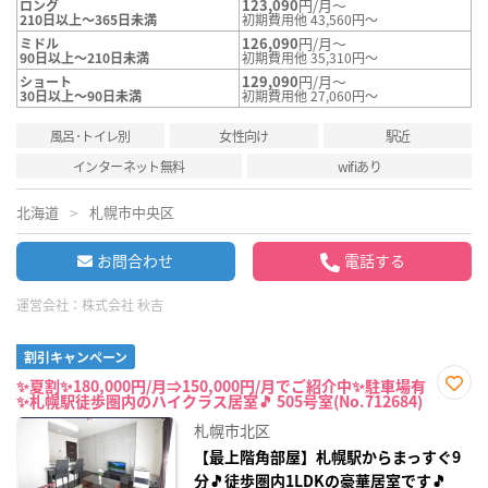
123,090
円/月～
ロング
210日以上～365日未満
初期費用他 43,560円～
126,090
円/月～
ミドル
90日以上～210日未満
初期費用他 35,310円～
129,090
円/月～
ショート
30日以上～90日未満
初期費用他 27,060円～
風呂･トイレ別
女性向け
駅近
インターネット無料
wifiあり
北海道
札幌市中央区
お問合わせ
電話する
運営会社：
株式会社 秋吉
割引キャンペーン
✨夏割✨180,000円/月⇒150,000円/月でご紹介中✨駐車場有
✨札幌駅徒歩圏内のハイクラス居室🎵 505号室(No.712684)
お気
に入
札幌市北区
り登
録
【最上階角部屋】札幌駅からまっすぐ9
分🎵徒歩圏内1LDKの豪華居室です🎵