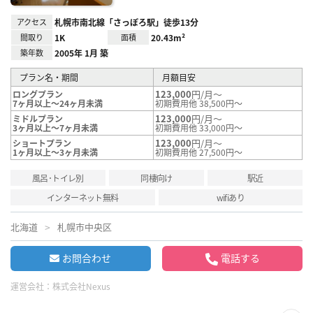
アクセス
札幌市南北線「さっぽろ駅」徒歩13分
間取り
1K
面積
20.43m²
築年数
2005年 1月 築
プラン名・期間
月額目安
123,000
円/月～
ロングプラン
7ヶ月以上～24ヶ月未満
初期費用他 38,500円～
123,000
円/月～
ミドルプラン
3ヶ月以上～7ヶ月未満
初期費用他 33,000円～
123,000
円/月～
ショートプラン
1ヶ月以上～3ヶ月未満
初期費用他 27,500円～
風呂･トイレ別
同棲向け
駅近
インターネット無料
wifiあり
北海道
札幌市中央区
お問合わせ
電話する
運営会社：
株式会社Nexus