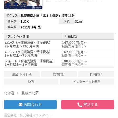
アクセス
札幌市南北線「北１８条駅」徒歩13分
間取り
1LDK
面積
31m²
築年数
2011年 9月 築
プラン名・期間
月額目安
147,000
円/月～
ロング（水道光熱費・清掃費込）
7ヶ月以上～12ヶ月未満
初期費用他 0円～
162,000
円/月～
ミドル（水道光熱費・清掃費込）
3ヶ月以上～7ヶ月未満
初期費用他 0円～
180,000
円/月～
ショート（水道光熱費・清掃費込）
1ヶ月以上～3ヶ月未満
初期費用他 0円～
風呂･トイレ別
女性向け
同棲向け
駅近
インターネット無料
北海道
札幌市北区
お問合わせ
電話する
運営会社：
株式会社マイスタイル