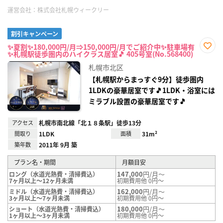
運営会社：
株式会社札幌ウィークリー
割引キャンペーン
✨夏割✨180,000円/月⇒150,000円/月でご紹介中✨駐車場有
✨札幌駅徒歩圏内のハイクラス居室🎵 405号室(No.568400)
お気
に入
札幌市北区
り登
録
【札幌駅からまっすぐ9分】徒歩圏内
1LDKの豪華居室です🎵1LDK・浴室には
ミラブル設置の豪華居室です🎵
アクセス
札幌市南北線「北１８条駅」徒歩13分
間取り
1LDK
面積
31m²
築年数
2011年 9月 築
プラン名・期間
月額目安
147,000
円/月～
ロング（水道光熱費・清掃費込）
7ヶ月以上～12ヶ月未満
初期費用他 0円～
162,000
円/月～
ミドル（水道光熱費・清掃費込）
3ヶ月以上～7ヶ月未満
初期費用他 0円～
180,000
円/月～
ショート（水道光熱費・清掃費込）
1ヶ月以上～3ヶ月未満
初期費用他 0円～