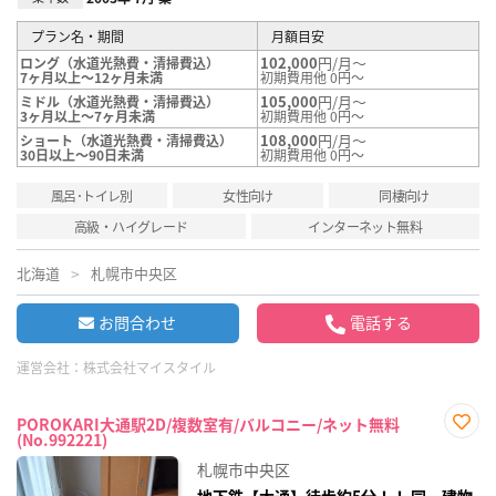
プラン名・期間
月額目安
102,000
円/月～
ロング（水道光熱費・清掃費込）
7ヶ月以上～12ヶ月未満
初期費用他 0円～
105,000
円/月～
ミドル（水道光熱費・清掃費込）
3ヶ月以上～7ヶ月未満
初期費用他 0円～
108,000
円/月～
ショート（水道光熱費・清掃費込）
30日以上～90日未満
初期費用他 0円～
風呂･トイレ別
女性向け
同棲向け
高級・ハイグレード
インターネット無料
北海道
札幌市中央区
お問合わせ
電話する
運営会社：
株式会社マイスタイル
POROKARI大通駅2D/複数室有/バルコニー/ネット無料
(No.992221)
お気
に入
札幌市中央区
り登
録