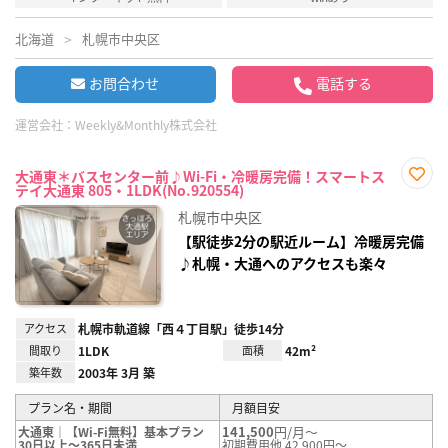
北海道
札幌市中央区
お問合わせ
電話する
運営会社：
Weekly&Monthly株式会社
大通東＊バスセンター前♪Wi-Fi・冷暖房完備！スマートス
テイ大通東 805・1LDK(No.920554)
お気
に入
札幌市中央区
り登
録
【駅徒歩2分の駅近ルーム】冷暖房完備
♪札幌・大通へのアクセスも楽々
アクセス
札幌市軌道線「西４丁目駅」徒歩14分
間取り
1LDK
面積
42m²
築年数
2003年 3月 築
プラン名・期間
月額目安
141,500
円/月～
大通東｜【Wi-Fi無料】基本プラン
30日以上～365日未満
初期費用他 42,900円～