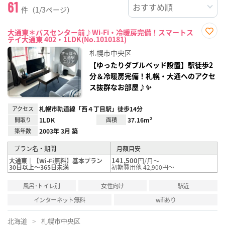
61
件（1/3ページ）
大通東＊バスセンター前♪Wi-Fi・冷暖房完備！スマートス
テイ大通東 402・1LDK(No.1010181)
お気
に入
札幌市中央区
り登
録
【ゆったりダブルベッド設置】駅徒歩2
分＆冷暖房完備！札幌・大通へのアクセ
ス抜群なお部屋♪✨
アクセス
札幌市軌道線「西４丁目駅」徒歩14分
間取り
1LDK
面積
37.16m²
築年数
2003年 3月 築
プラン名・期間
月額目安
141,500
円/月～
大通東｜【Wi-Fi無料】基本プラン
30日以上～365日未満
初期費用他 42,900円～
風呂･トイレ別
女性向け
駅近
インターネット無料
wifiあり
北海道
札幌市中央区