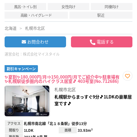
風呂･トイレ別
女性向け
同棲向け
高級・ハイグレード
駅近
北海道
札幌市北区
お問合わせ
電話する
運営会社：
株式会社マイスタイル
割引キャンペーン
✨夏割✨180,000円/月⇒150,000円/月でご紹介中✨駐車場有
✨札幌駅徒歩圏内のハイクラス居室🎵 403号室(No.712686)
お気
に入
札幌市北区
り登
録
札幌駅からまっすぐ9分🎵1LDKの豪華居
室です🎵
アクセス
札幌市南北線「北１８条駅」徒歩13分
間取り
1LDK
面積
33.93m²
築年数
2011年 9月 築