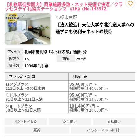
【札幌駅徒歩圏内】商業施設多数・ネット完備で快適／クラ
ッセステイ 札幌ステーション２ 《1K》(No.143972)
お気
に入
札幌市東区
り登
録
【法人歓迎】天使大学や北海道大学への
通学にも便利★ネット環境◎
アクセス
札幌市南北線「さっぽろ駅」徒歩7分
間取り
1K
面積
25m²
築年数
1994年 1月 築
プラン名・期間
月額目安
95,400
円/月～
ロングプラン
211日以上～366日未満
初期費用他 40,000円～
95,400
円/月～
ミドルプラン
91日以上～211日未満
初期費用他 33,000円～
101,400
円/月～
ショートプラン
30日以上～91日未満
初期費用他 20,000円～
風呂･トイレ別
女性向け
同棲向け
駅近
インターネット無料