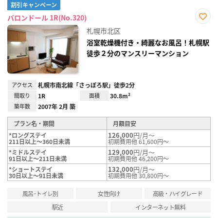
割引キャンペーン
バロンドール 1R(No.320)
お気
札幌市北区
に入
り登
浴室乾燥機付き・綺麗なお風呂！札幌駅
録
徒歩２分のマンスリーマンション
アクセス
札幌市南北線「さっぽろ駅」徒歩2分
間取り
1R
面積
30.8m²
築年数
2007年 2月 築
プラン名・期間
月額目安
126,000
円/月～
*ロングステイ
211日以上～360日未満
初期費用他 61,600円～
129,000
円/月～
*ミドルステイ
91日以上～211日未満
初期費用他 46,200円～
132,000
円/月～
*ショートステイ
30日以上～91日未満
初期費用他 30,800円～
風呂･トイレ別
女性向け
高級・ハイグレード
駅近
インターネット無料