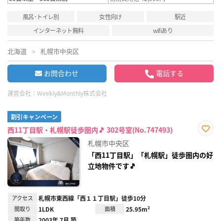
風呂･トイレ別
女性向け
駅近
インターネット無料
wifiあり
北海道
札幌市中央区
お問合わせ
電話する
運営会社：
Weekly&Monthly株式会社
割引キャンペーン
西11丁目駅・札幌駅徒歩圏内🎵 302号室(No.747493)
お気
札幌市中央区
に入
り登
「西11丁目駅」「札幌駅」徒歩圏内の好
録
立地物件です🎵
アクセス
札幌市東西線「西１１丁目駅」徒歩10分
間取り
1LDK
面積
25.95m²
築年数
2003年 7月 築