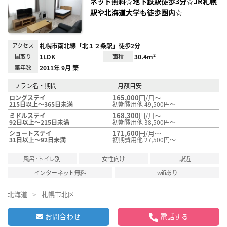
ネット無料☆地下鉄駅徒歩3分☆JR札幌
録
駅や北海道大学も徒歩圏内☆
アクセス
札幌市南北線「北１２条駅」徒歩2分
間取り
1LDK
面積
30.4m²
築年数
2011年 9月 築
プラン名・期間
月額目安
165,000
円/月～
ロングステイ
215日以上～365日未満
初期費用他 49,500円～
168,300
円/月～
ミドルステイ
92日以上～215日未満
初期費用他 38,500円～
171,600
円/月～
ショートステイ
31日以上～92日未満
初期費用他 27,500円～
風呂･トイレ別
女性向け
駅近
インターネット無料
wifiあり
北海道
札幌市北区
お問合わせ
電話する