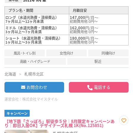
プラン名・期間
月額目安
147,000
円/月～
ロング（水道光熱費・清掃費込）
7ヶ月以上～12ヶ月未満
初期費用他 0円～
162,000
円/月～
ミドル（水道光熱費・清掃費込）
3ヶ月以上～7ヶ月未満
初期費用他 0円～
180,000
円/月～
ショート（水道光熱費・清掃費込）
1ヶ月以上～3ヶ月未満
初期費用他 0円～
風呂･トイレ別
女性向け
同棲向け
高級・ハイグレード
駅近
北海道
札幌市北区
お問合わせ
電話する
運営会社：
株式会社マイスタイル
キャンペーン
【地下鉄「さっぽろ」駅徒歩５分｜8月限定キャンペーンあ
り｜即日入居OK】デザイナーズ札幌 1K(No.125851)
お気
に入