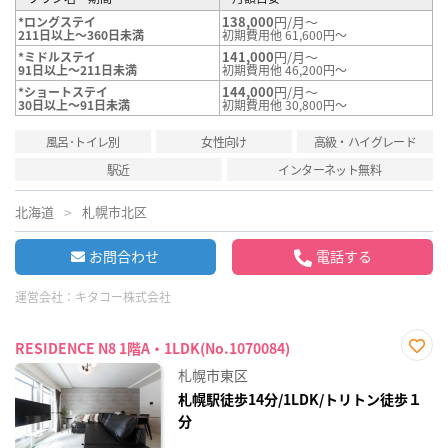
138,000
円/月～
*ロングステイ
211日以上～360日未満
初期費用他 61,600円～
141,000
円/月～
*ミドルステイ
91日以上～211日未満
初期費用他 46,200円～
144,000
円/月～
*ショートステイ
30日以上～91日未満
初期費用他 30,800円～
風呂･トイレ別
女性向け
高級・ハイグレード
駅近
インターネット無料
北海道
札幌市北区
お問合わせ
電話する
運営会社：
キタコー株式会社
RESIDENCE N8 1階A・1LDK(No.1070084)
お気
札幌市東区
に入
り登
札幌駅徒歩14分/1LDK/トリトン徒歩１
録
分