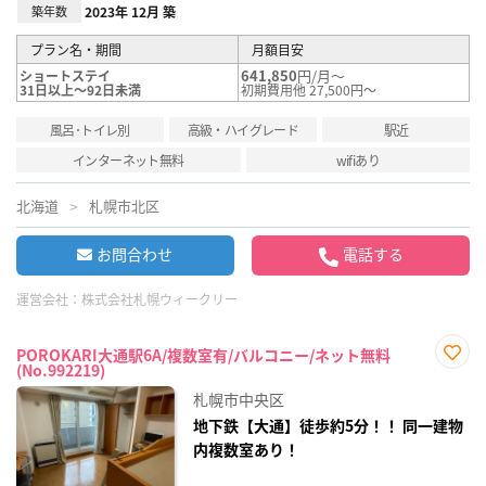
築年数
2023年 12月 築
プラン名・期間
月額目安
641,850
円/月～
ショートステイ
31日以上～92日未満
初期費用他 27,500円～
風呂･トイレ別
高級・ハイグレード
駅近
インターネット無料
wifiあり
北海道
札幌市北区
お問合わせ
電話する
運営会社：
株式会社札幌ウィークリー
POROKARI大通駅6A/複数室有/バルコニー/ネット無料
(No.992219)
お気
に入
札幌市中央区
り登
録
地下鉄【大通】徒歩約5分！！ 同一建物
内複数室あり！