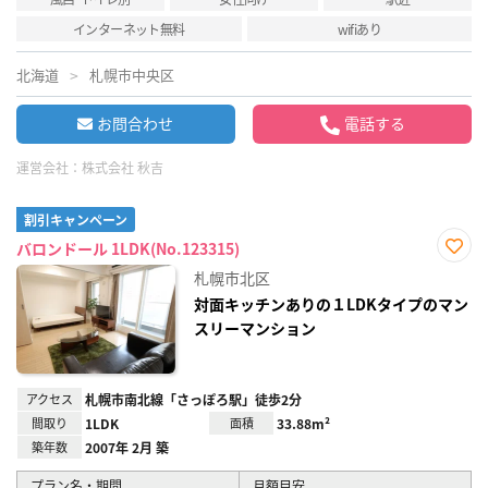
インターネット無料
wifiあり
北海道
札幌市中央区
お問合わせ
電話する
運営会社：
株式会社 秋吉
割引キャンペーン
バロンドール 1LDK(No.123315)
お気
札幌市北区
に入
り登
対面キッチンありの１LDKタイプのマン
録
スリーマンション
アクセス
札幌市南北線「さっぽろ駅」徒歩2分
間取り
1LDK
面積
33.88m²
築年数
2007年 2月 築
プラン名・期間
月額目安