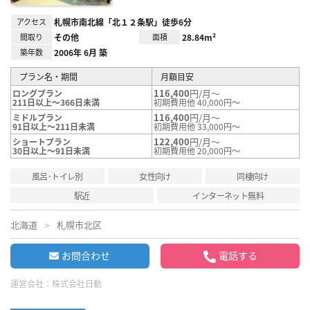
アクセス
札幌市南北線「北１２条駅」徒歩6分
間取り
その他
面積
28.84m²
築年数
2006年 6月 築
プラン名・期間
月額目安
116,400
円/月～
ロングプラン
211日以上～366日未満
初期費用他 40,000円～
116,400
円/月～
ミドルプラン
91日以上～211日未満
初期費用他 33,000円～
122,400
円/月～
ショートプラン
30日以上～91日未満
初期費用他 20,000円～
風呂･トイレ別
女性向け
同棲向け
駅近
インターネット無料
北海道
札幌市北区
お問合わせ
電話する
運営会社：
株式会社日動