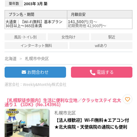
築年数
2003年 3月 築
プラン名・期間
月額目安
141,500
円/月～
大通東｜【Wi-Fi無料】基本プラン
30日以上～365日未満
初期費用他 42,900円～
風呂･トイレ別
女性向け
駅近
インターネット無料
wifiあり
北海道
札幌市中央区
お問合わせ
電話する
運営会社：
Weekly&Monthly株式会社
【札幌駅徒歩圏内】生活に便利な立地／クラッセステイ 北大
通り１ 《1DK》(No.143961)
お気
に入
札幌市北区
り登
録
【法人様歓迎】Wi-Fi無料★エアコン付
★北大病院・天使病院の通院にも便利