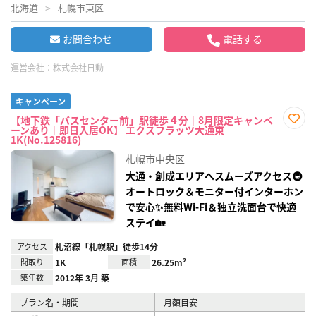
北海道
札幌市東区
お問合わせ
電話する
運営会社：
株式会社日動
キャンペーン
【地下鉄「バスセンター前」駅徒歩４分｜8月限定キャンペ
ーンあり｜即日入居OK】 エクスフラッツ大通東
お気
1K(No.125816)
に入
り登
札幌市中央区
録
大通・創成エリアへスムーズアクセス🚇
オートロック＆モニター付インターホン
で安心✨無料Wi‑Fi＆独立洗面台で快適
ステイ🏡
アクセス
札沼線「札幌駅」徒歩14分
間取り
1K
面積
26.25m²
築年数
2012年 3月 築
プラン名・期間
月額目安