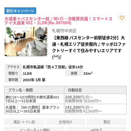
割引キャンペーン
大通東＊バスセンター前♪Wi-Fi・冷暖房完備！スマートス
テイ大通東 601・1LDK(No.847604)
お気
に入
札幌市中央区
り登
録
【東西線 バスセンター前駅徒歩2分】大
通・札幌エリア徒歩圏内♪サッポロファ
クトリーすぐで住みやすいエリアです
(^^)/
アクセス
札幌市軌道線「西４丁目駅」徒歩14分
間取り
1LDK
面積
33m²
築年数
2003年 3月 築
プラン名・期間
月額目安
108,500
円/月～
🎁9/16～10/9特別CP🎁大通東601
7日以上～31日未満
初期費用他 39,600円～
141,500
円/月～
大通東｜【Wi-Fi無料】基本プラン
30日以上～365日未満
初期費用他 42,900円～
風呂･トイレ別
女性向け
駅近
インターネット無料
wifiあり