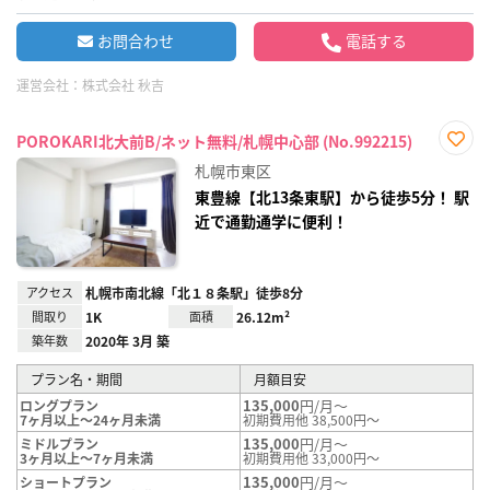
お問合わせ
電話する
運営会社：
株式会社 秋吉
POROKARI北大前B/ネット無料/札幌中心部 (No.992215)
お気
札幌市東区
に入
り登
東豊線【北13条東駅】から徒歩5分！ 駅
録
近で通勤通学に便利！
アクセス
札幌市南北線「北１８条駅」徒歩8分
間取り
1K
面積
26.12m²
築年数
2020年 3月 築
プラン名・期間
月額目安
135,000
円/月～
ロングプラン
7ヶ月以上～24ヶ月未満
初期費用他 38,500円～
135,000
円/月～
ミドルプラン
3ヶ月以上～7ヶ月未満
初期費用他 33,000円～
135,000
円/月～
ショートプラン