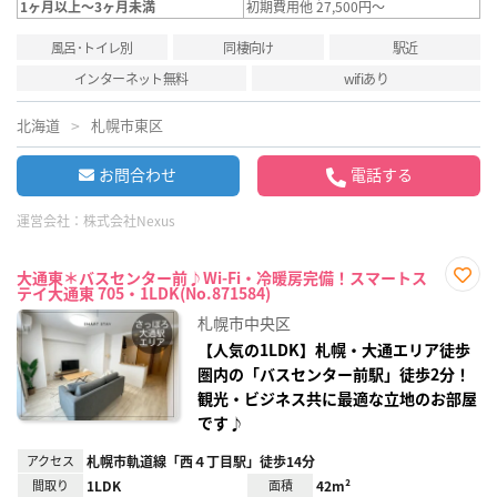
1ヶ月以上～3ヶ月未満
初期費用他 27,500円～
風呂･トイレ別
同棲向け
駅近
インターネット無料
wifiあり
北海道
札幌市東区
お問合わせ
電話する
運営会社：
株式会社Nexus
大通東＊バスセンター前♪Wi-Fi・冷暖房完備！スマートス
テイ大通東 705・1LDK(No.871584)
お気
に入
札幌市中央区
り登
録
【人気の1LDK】札幌・大通エリア徒歩
圏内の「バスセンター前駅」徒歩2分！
観光・ビジネス共に最適な立地のお部屋
です♪
アクセス
札幌市軌道線「西４丁目駅」徒歩14分
間取り
1LDK
面積
42m²