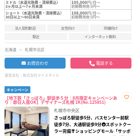
105,000
円/月～
ミドル（水道光熱費・清掃費込）
3ヶ月以上～7ヶ月未満
初期費用他 0円～
108,000
円/月～
ショート（水道光熱費・清掃費込）
30日以上～90日未満
初期費用他 0円～
法人契約歓迎
女性向け
同棲向け
駅近
インターネット無料
北海道
札幌市北区
お問合わせ
電話する
運営会社：
株式会社マイスタイル
キャンペーン
【地下鉄「さっぽろ」駅徒歩５分｜8月限定キャンペーンあ
り｜即日入居OK】デザイナーズ札幌 1K(No.125851)
お気
に入
札幌市中央区
り登
録
さっぽろ駅徒歩5分、バスセンター前駅
徒歩7分、大通駅徒歩9分🚇スポットクー
ラー完備🎐ショッピングモール「サッポ