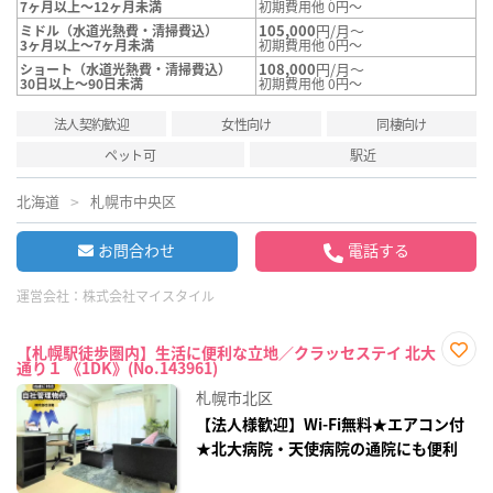
7ヶ月以上～12ヶ月未満
初期費用他 0円～
105,000
円/月～
ミドル（水道光熱費・清掃費込）
3ヶ月以上～7ヶ月未満
初期費用他 0円～
108,000
円/月～
ショート（水道光熱費・清掃費込）
30日以上～90日未満
初期費用他 0円～
法人契約歓迎
女性向け
同棲向け
ペット可
駅近
北海道
札幌市中央区
お問合わせ
電話する
運営会社：
株式会社マイスタイル
【札幌駅徒歩圏内】生活に便利な立地／クラッセステイ 北大
通り１ 《1DK》(No.143961)
お気
に入
札幌市北区
り登
録
【法人様歓迎】Wi-Fi無料★エアコン付
★北大病院・天使病院の通院にも便利