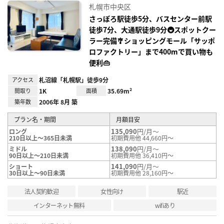
に入
札幌市中央区
り登
録
さっぽろ駅徒歩5分、バスセンター前駅
徒歩7分、大通駅徒歩9分🚇スポットクー
ラー完備🎐ショッピングモール「サッポ
ロファクトリー」まで400mで買い物も
便利👜
アクセス
札沼線「札幌駅」徒歩9分
間取り
1K
面積
35.69m²
築年数
2006年 8月 築
プラン名・期間
月額目安
135,090
円/月～
ロング
210日以上～365日未満
初期費用他 44,660円～
138,090
円/月～
ミドル
90日以上～210日未満
初期費用他 36,410円～
141,090
円/月～
ショート
30日以上～90日未満
初期費用他 28,160円～
法人契約歓迎
女性向け
駅近
インターネット無料
wifiあり