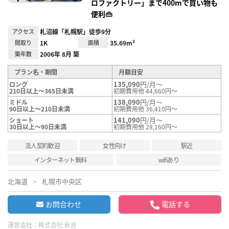
ロファクトリー」まで400mで買い物も
便利👜
アクセス
札沼線「札幌駅」徒歩9分
間取り
1K
面積
35.69m²
築年数
2006年 8月 築
プラン名・期間
月額目安
135,090
円/月～
ロング
210日以上～365日未満
初期費用他 44,660円～
138,090
円/月～
ミドル
90日以上～210日未満
初期費用他 36,410円～
141,090
円/月～
ショート
30日以上～90日未満
初期費用他 28,160円～
法人契約歓迎
女性向け
駅近
インターネット無料
wifiあり
北海道
札幌市中央区
お問合わせ
電話する
運営会社：
株式会社 秋吉