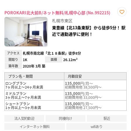
POROKARI北大前B/ネット無料/札幌中心部 (No.992215)
お気
札幌市東区
に入
り登
東豊線【北13条東駅】から徒歩5分！ 駅
録
近で通勤通学に便利！
アクセス
札幌市南北線「北１８条駅」徒歩8分
間取り
1K
面積
26.12m²
築年数
2020年 3月 築
プラン名・期間
月額目安
135,000
円/月～
ロングプラン
7ヶ月以上～24ヶ月未満
初期費用他 38,500円～
135,000
円/月～
ミドルプラン
3ヶ月以上～7ヶ月未満
初期費用他 33,000円～
135,000
円/月～
ショートプラン
1ヶ月以上～3ヶ月未満
初期費用他 27,500円～
法人契約歓迎
同棲向け
駅近
インターネット無料
wifiあり