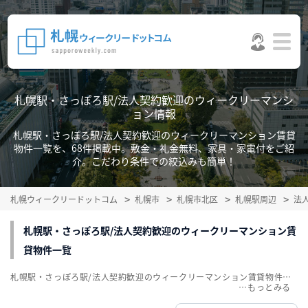
札幌駅・さっぽろ駅/法人契約歓迎のウィークリーマンシ
ョン情報
札幌駅・さっぽろ駅/法人契約歓迎のウィークリーマンション賃貸
物件一覧を、68件掲載中。敷金・礼金無料、家具・家電付をご紹
介。こだわり条件での絞込みも簡単！
札幌ウィークリードットコム
札幌市
札幌市北区
札幌駅周辺
法
札幌駅・さっぽろ駅/法人契約歓迎のウィークリーマンション賃
貸物件一覧
札幌駅・さっぽろ駅/法人契約歓迎のウィークリーマンション賃貸物件一覧を、68件掲載中。敷金・礼金無料、家具・家電付をご紹介。こだわり条件での絞込みも簡単！
…