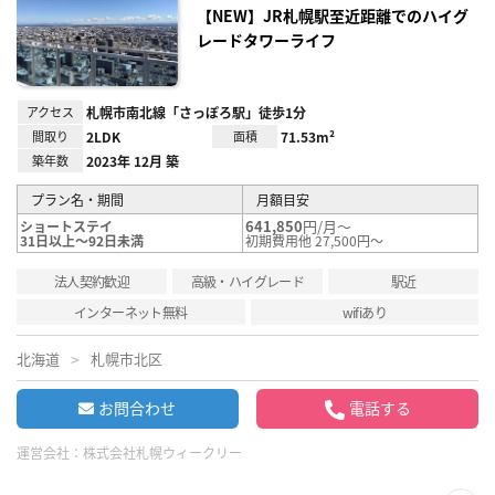
り登
【NEW】JR札幌駅至近距離でのハイグ
録
レードタワーライフ
アクセス
札幌市南北線「さっぽろ駅」徒歩1分
間取り
2LDK
面積
71.53m²
築年数
2023年 12月 築
プラン名・期間
月額目安
641,850
円/月～
ショートステイ
31日以上～92日未満
初期費用他 27,500円～
法人契約歓迎
高級・ハイグレード
駅近
インターネット無料
wifiあり
北海道
札幌市北区
お問合わせ
電話する
運営会社：
株式会社札幌ウィークリー