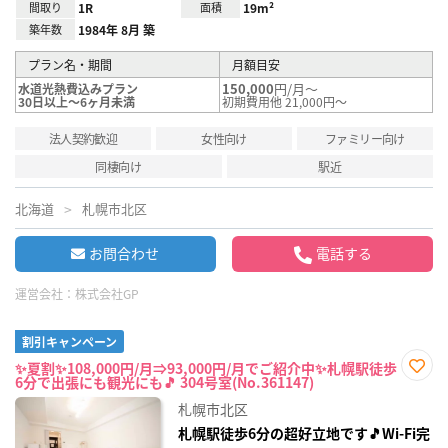
間取り
1R
面積
19m²
築年数
1984年 8月 築
プラン名・期間
月額目安
150,000
円/月～
水道光熱費込みプラン
30日以上～6ヶ月未満
初期費用他 21,000円～
法人契約歓迎
女性向け
ファミリー向け
同棲向け
駅近
北海道
札幌市北区
お問合わせ
電話する
運営会社：
株式会社GP
割引キャンペーン
✨夏割✨108,000円/月⇒93,000円/月でご紹介中✨札幌駅徒歩
6分で出張にも観光にも🎵 304号室(No.361147)
お気
に入
札幌市北区
り登
録
札幌駅徒歩6分の超好立地です🎵Wi-Fi完