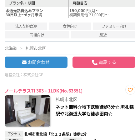
プラン名・期間
月額目安
150,000
円/月～
水道光熱費込みプラン
30日以上～6ヶ月未満
初期費用他 21,000円～
法人契約歓迎
女性向け
ファミリー向け
同棲向け
駅近
北海道
札幌市北区
お問合わせ
電話する
運営会社：
株式会社GP
ノールテラスTI 303・1LDK(No.63551)
お気
札幌市北区
に入
り登
ネット無料☆地下鉄駅徒歩3分☆JR札幌
録
駅や北海道大学も徒歩圏内☆
アクセス
札幌市南北線「北１２条駅」徒歩2分