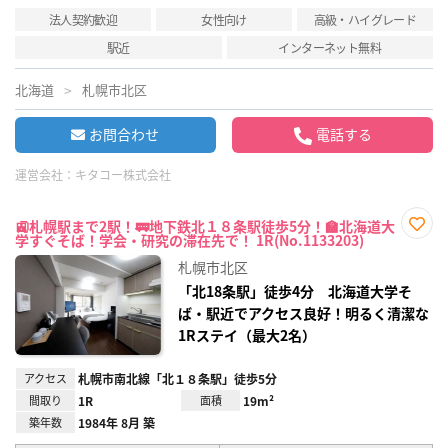
法人契約歓迎
女性向け
高級・ハイグレード
駅近
インターネット無料
北海道
札幌市北区
お問合わせ
電話する
運営会社：
キタコー株式会社
🚉札幌駅まで2駅！🚃地下鉄北１８条駅徒歩5分！🏫北海道大
学すぐそば！学会・研究の滞在先で！ 1R(No.1133203)
お気
に入
札幌市北区
り登
録
「北18条駅」徒歩4分 北海道大学そ
ば・駅近でアクセス良好！明るく清潔な
1Rステイ（最大2名）
アクセス
札幌市南北線「北１８条駅」徒歩5分
間取り
1R
面積
19m²
築年数
1984年 8月 築