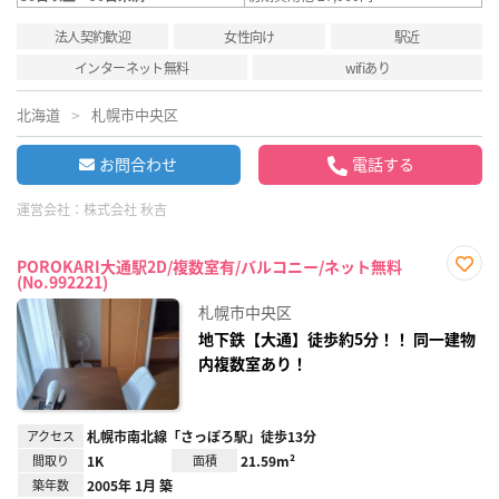
法人契約歓迎
女性向け
駅近
インターネット無料
wifiあり
北海道
札幌市中央区
お問合わせ
電話する
運営会社：
株式会社 秋吉
POROKARI大通駅2D/複数室有/バルコニー/ネット無料
(No.992221)
お気
に入
札幌市中央区
り登
録
地下鉄【大通】徒歩約5分！！ 同一建物
内複数室あり！
アクセス
札幌市南北線「さっぽろ駅」徒歩13分
間取り
1K
面積
21.59m²
築年数
2005年 1月 築