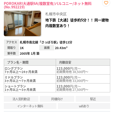
POROKARI大通駅6A/複数室有/バルコニー/ネット無料
(No.992219)
お気
に入
札幌市中央区
り登
録
地下鉄【大通】徒歩約5分！！ 同一建物
内複数室あり！
アクセス
札幌市南北線「さっぽろ駅」徒歩13分
間取り
1K
面積
20.43m²
築年数
2005年 1月 築
プラン名・期間
月額目安
123,000
円/月～
ロングプラン
7ヶ月以上～24ヶ月未満
初期費用他 38,500円～
123,000
円/月～
ミドルプラン
3ヶ月以上～7ヶ月未満
初期費用他 33,000円～
123,000
円/月～
ショートプラン
1ヶ月以上～3ヶ月未満
初期費用他 27,500円～
法人契約歓迎
同棲向け
駅近
インターネット無料
wifiあり