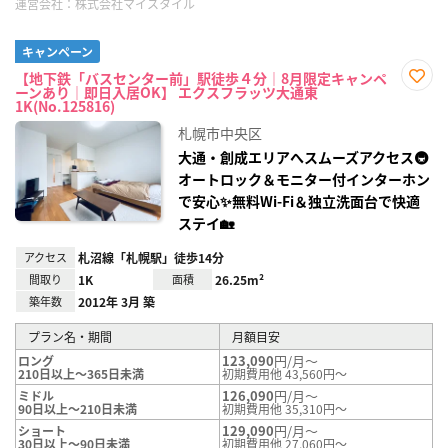
運営会社：
株式会社マイスタイル
キャンペーン
【地下鉄「バスセンター前」駅徒歩４分｜8月限定キャンペ
ーンあり｜即日入居OK】 エクスフラッツ大通東
お気
1K(No.125816)
に入
り登
札幌市中央区
録
大通・創成エリアへスムーズアクセス🚇
オートロック＆モニター付インターホン
で安心✨無料Wi‑Fi＆独立洗面台で快適
ステイ🏡
アクセス
札沼線「札幌駅」徒歩14分
間取り
1K
面積
26.25m²
築年数
2012年 3月 築
プラン名・期間
月額目安
123,090
円/月～
ロング
210日以上～365日未満
初期費用他 43,560円～
126,090
円/月～
ミドル
90日以上～210日未満
初期費用他 35,310円～
129,090
円/月～
ショート
30日以上～90日未満
初期費用他 27,060円～