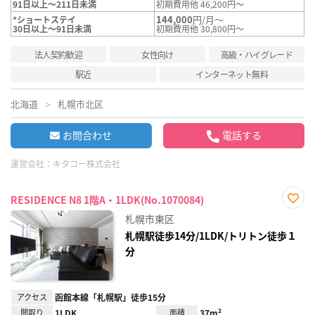
91日以上～211日未満
初期費用他 46,200円～
144,000
円/月～
*ショートステイ
30日以上～91日未満
初期費用他 30,800円～
法人契約歓迎
女性向け
高級・ハイグレード
駅近
インターネット無料
北海道
札幌市北区
お問合わせ
電話する
運営会社：
キタコー株式会社
RESIDENCE N8 1階A・1LDK(No.1070084)
お気
札幌市東区
に入
り登
札幌駅徒歩14分/1LDK/トリトン徒歩１
録
分
アクセス
函館本線「札幌駅」徒歩15分
間取り
1LDK
面積
37m²