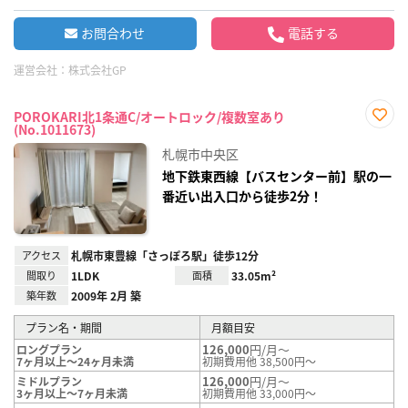
お問合わせ
電話する
運営会社：
株式会社GP
POROKARI北1条通C/オートロック/複数室あり
(No.1011673)
お気
に入
札幌市中央区
り登
録
地下鉄東西線【バスセンター前】駅の一
番近い出入口から徒歩2分！
アクセス
札幌市東豊線「さっぽろ駅」徒歩12分
間取り
1LDK
面積
33.05m²
築年数
2009年 2月 築
プラン名・期間
月額目安
126,000
円/月～
ロングプラン
7ヶ月以上～24ヶ月未満
初期費用他 38,500円～
126,000
円/月～
ミドルプラン
3ヶ月以上～7ヶ月未満
初期費用他 33,000円～