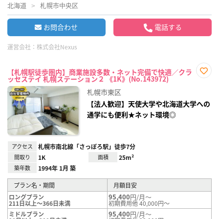
北海道
札幌市中央区
お問合わせ
電話する
運営会社：
株式会社Nexus
【札幌駅徒歩圏内】商業施設多数・ネット完備で快適／クラ
ッセステイ 札幌ステーション２ 《1K》(No.143972)
お気
に入
札幌市東区
り登
録
【法人歓迎】天使大学や北海道大学への
通学にも便利★ネット環境◎
アクセス
札幌市南北線「さっぽろ駅」徒歩7分
間取り
1K
面積
25m²
築年数
1994年 1月 築
プラン名・期間
月額目安
95,400
円/月～
ロングプラン
211日以上～366日未満
初期費用他 40,000円～
95,400
円/月～
ミドルプラン