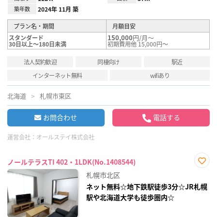
築年数
2024年 11月 築
プラン名・期間
月額目安
150,000
円/月～
スタンダード
30日以上～180日未満
初期費用他 15,000円～
法人契約歓迎
同棲向け
駅近
インターネット無料
wifiあり
北海道
札幌市東区
お問合わせ
電話する
運営会社：
オールステイ株式会社
ノールテラスTI 402・1LDK(No.1408544)
お気
札幌市北区
に入
り登
ネット無料☆地下鉄駅徒歩3分☆JR札幌
録
駅や北海道大学も徒歩圏内☆