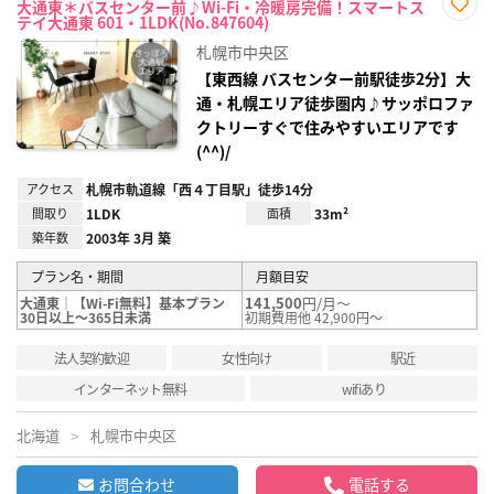
大通東＊バスセンター前♪Wi-Fi・冷暖房完備！スマートス
テイ大通東 601・1LDK(No.847604)
お気
に入
札幌市中央区
り登
録
【東西線 バスセンター前駅徒歩2分】大
通・札幌エリア徒歩圏内♪サッポロファ
クトリーすぐで住みやすいエリアです
(^^)/
アクセス
札幌市軌道線「西４丁目駅」徒歩14分
間取り
1LDK
面積
33m²
築年数
2003年 3月 築
プラン名・期間
月額目安
141,500
円/月～
大通東｜【Wi-Fi無料】基本プラン
30日以上～365日未満
初期費用他 42,900円～
法人契約歓迎
女性向け
駅近
インターネット無料
wifiあり
北海道
札幌市中央区
お問合わせ
電話する