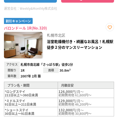
運営会社：
Weekly&Monthly株式会社
割引キャンペーン
バロンドール 1R(No.320)
お気
札幌市北区
に入
り登
浴室乾燥機付き・綺麗なお風呂！札幌駅
録
徒歩２分のマンスリーマンション
アクセス
札幌市南北線「さっぽろ駅」徒歩2分
間取り
1R
面積
30.8m²
築年数
2007年 2月 築
プラン名・期間
月額目安
126,000
円/月～
*ロングステイ
211日以上～360日未満
初期費用他 61,600円～
129,000
円/月～
*ミドルステイ
91日以上～211日未満
初期費用他 46,200円～
132,000
円/月～
*ショートステイ
30日以上～91日未満
初期費用他 30,800円～