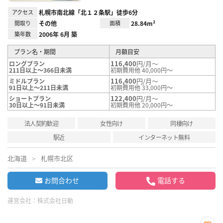
アクセス
札幌市南北線「北１２条駅」徒歩6分
間取り
その他
面積
28.84m²
築年数
2006年 6月 築
プラン名・期間
月額目安
116,400
円/月～
ロングプラン
211日以上～366日未満
初期費用他 40,000円～
116,400
円/月～
ミドルプラン
91日以上～211日未満
初期費用他 33,000円～
122,400
円/月～
ショートプラン
30日以上～91日未満
初期費用他 20,000円～
法人契約歓迎
女性向け
同棲向け
駅近
インターネット無料
北海道
札幌市北区
お問合わせ
電話する
運営会社：
株式会社日動