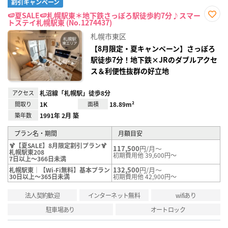
割引キャンペーン
🍉夏SALE🍉札幌駅東＊地下鉄さっぽろ駅徒歩約7分♪スマー
トステイ札幌駅東 (No.1274437)
お気
に入
札幌市東区
り登
録
【8月限定・夏キャンペーン】さっぽろ
駅徒歩7分！地下鉄×JRのダブルアクセ
ス＆利便性抜群の好立地
アクセス
札沼線「札幌駅」徒歩8分
間取り
1K
面積
18.89m²
築年数
1991年 2月 築
プラン名・期間
月額目安
🍹【夏SALE】8月限定割引プラン🍹
117,500
円/月～
札幌駅東208
初期費用他 39,600円～
7日以上～366日未満
132,500
円/月～
札幌駅東｜【Wi-Fi無料】基本プラン
30日以上～365日未満
初期費用他 42,900円～
法人契約歓迎
インターネット無料
wifiあり
駐車場あり
オートロック