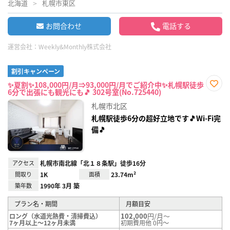
北海道
札幌市東区
お問合わせ
電話する
運営会社：
Weekly&Monthly株式会社
割引キャンペーン
✨夏割✨108,000円/月⇒93,000円/月でご紹介中✨札幌駅徒歩
6分で出張にも観光にも🎵 302号室(No.725440)
お気
に入
札幌市北区
り登
録
札幌駅徒歩6分の超好立地です🎵Wi-Fi完
備🎵
アクセス
札幌市南北線「北１８条駅」徒歩16分
間取り
1K
面積
23.74m²
築年数
1990年 3月 築
プラン名・期間
月額目安
102,000
円/月～
ロング（水道光熱費・清掃費込）
7ヶ月以上～12ヶ月未満
初期費用他 0円～