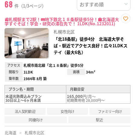
68
件（1/3ページ）
🚉札幌駅まで2駅！🚃地下鉄北１８条駅徒歩5分！🏫北海道大
学すぐそば！学会・研究の滞在先で！ 1LDK(No.1232011)
お気
に入
札幌市北区
り登
録
「北18条駅」徒歩4分 北海道大学そ
ば・駅近でアクセス良好！広々1LDKス
テイ（最大6名）
アクセス
札幌市南北線「北１８条駅」徒歩5分
間取り
1LDK
面積
34m²
築年数
1984年 8月 築
プラン名・期間
月額目安
165,000
円/月～
水道光熱費込みプラン
30日以上～6ヶ月未満
初期費用他 28,000円～
法人契約歓迎
女性向け
ファミリー向け
同棲向け
駅近
北海道
札幌市北区