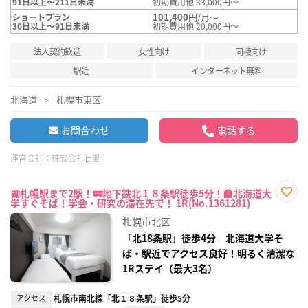
91日以上～211日未満
初期費用他 33,000円～
101,400
円/月～
ショートプラン
30日以上～91日未満
初期費用他 20,000円～
法人契約歓迎
女性向け
同棲向け
駅近
インターネット無料
北海道
札幌市東区
お問合わせ
電話する
運営会社：
株式会社日動
🚉札幌駅まで2駅！🚃地下鉄北１８条駅徒歩5分！🏫北海道大
学すぐそば！学会・研究の滞在先で！ 1R(No.1361281)
お気
に入
札幌市北区
り登
録
「北18条駅」徒歩4分 北海道大学そ
ば・駅近でアクセス良好！明るく清潔な
1Rステイ（最大3名）
アクセス
札幌市南北線「北１８条駅」徒歩5分