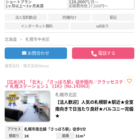
126,000
円/月～
ショートプラン
1ヶ月以上～3ヶ月未満
初期費用他 27,500円～
法人契約歓迎
同棲向け
駅近
インターネット無料
wifiあり
北海道
札幌市中央区
お問合わせ
電話する
運営会社：
株式会社Nexus
【広め1K】「北大」「さっぽろ駅」徒歩圏内／クラッセステ
イ 札幌ステーション１ 《1K》(No.143963)
お気
に入
札幌市北区
り登
録
【法人歓迎】人気の札幌駅★駅近★全室
南向きで日当たり良好★バルコニー完備
★
アクセス
札幌市南北線「さっぽろ駅」徒歩5分
間取り
1K
面積
31m²