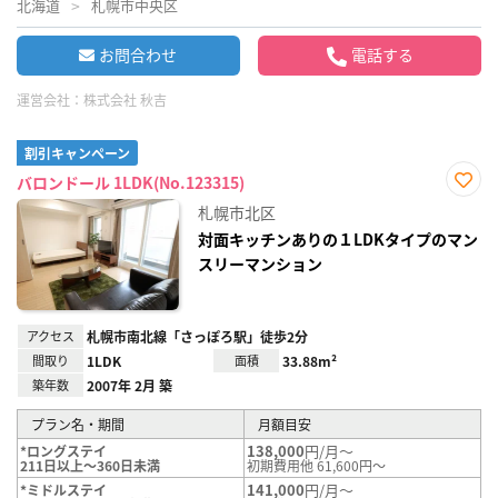
北海道
札幌市中央区
お問合わせ
電話する
運営会社：
株式会社 秋吉
割引キャンペーン
バロンドール 1LDK(No.123315)
お気
札幌市北区
に入
り登
対面キッチンありの１LDKタイプのマン
録
スリーマンション
アクセス
札幌市南北線「さっぽろ駅」徒歩2分
間取り
1LDK
面積
33.88m²
築年数
2007年 2月 築
プラン名・期間
月額目安
138,000
円/月～
*ロングステイ
211日以上～360日未満
初期費用他 61,600円～
141,000
円/月～
*ミドルステイ