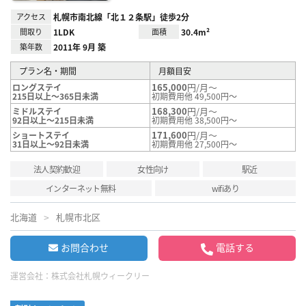
アクセス
札幌市南北線「北１２条駅」徒歩2分
間取り
1LDK
面積
30.4m²
築年数
2011年 9月 築
プラン名・期間
月額目安
165,000
円/月～
ロングステイ
215日以上～365日未満
初期費用他 49,500円～
168,300
円/月～
ミドルステイ
92日以上～215日未満
初期費用他 38,500円～
171,600
円/月～
ショートステイ
31日以上～92日未満
初期費用他 27,500円～
法人契約歓迎
女性向け
駅近
インターネット無料
wifiあり
北海道
札幌市北区
お問合わせ
電話する
運営会社：
株式会社札幌ウィークリー