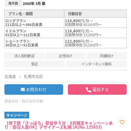
築年数
2000年 3月 築
プラン名・期間
月額目安
116,400
円/月～
ロングプラン
211日以上～366日未満
初期費用他 40,000円～
116,400
円/月～
ミドルプラン
91日以上～211日未満
初期費用他 33,000円～
122,400
円/月～
ショートプラン
30日以上～91日未満
初期費用他 20,000円～
法人契約歓迎
女性向け
同棲向け
駅近
インターネット無料
北海道
札幌市北区
お問合わせ
電話する
運営会社：
株式会社日動
キャンペーン
【地下鉄「さっぽろ」駅徒歩５分｜8月限定キャンペーンあ
り｜即日入居OK】デザイナーズ札幌 1K(No.125853)
お気