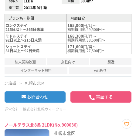
間取り
1LDK
面積
30.4m²
築年数
2011年 9月 築
プラン名・期間
月額目安
165,000
円/月～
ロングステイ
215日以上～365日未満
初期費用他 49,500円～
168,300
円/月～
ミドルステイ
92日以上～215日未満
初期費用他 38,500円～
171,600
円/月～
ショートステイ
31日以上～92日未満
初期費用他 27,500円～
法人契約歓迎
女性向け
駅近
インターネット無料
wifiあり
北海道
札幌市北区
お問合わせ
電話する
運営会社：
株式会社札幌ウィークリー
ノールテラス北8条 2LDK(No.900036)
お気
札幌市北区
に入