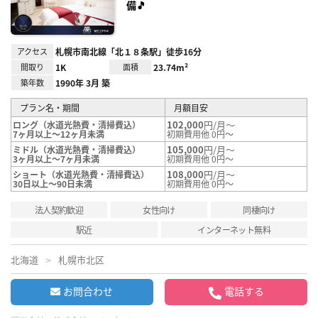
備🎵
アクセス
札幌市南北線「北１８条駅」徒歩16分
間取り
1K
面積
23.74m²
築年数
1990年 3月 築
プラン名・期間
月額目安
102,000
円/月～
ロング（水道光熱費・清掃費込）
7ヶ月以上～12ヶ月未満
初期費用他 0円～
105,000
円/月～
ミドル（水道光熱費・清掃費込）
3ヶ月以上～7ヶ月未満
初期費用他 0円～
108,000
円/月～
ショート（水道光熱費・清掃費込）
30日以上～90日未満
初期費用他 0円～
法人契約歓迎
女性向け
同棲向け
駅近
インターネット無料
北海道
札幌市北区
お問合わせ
電話する