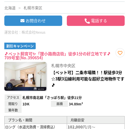
北海道
札幌市東区
お問合わせ
電話する
運営会社：
株式会社Nexus
割引キャンペーン
🎵ペット飼育可✨「狸小路商店街」徒歩1分の好立地です🎵
709号室(No.390654)
お気
に入
札幌市中央区
り登
録
【ペット可】二条市場隣！！駅徒歩3分
☆3駅3沿線利用可能な超好立地物件です
🎵
アクセス
札幌市南北線「さっぽろ駅」徒歩21分
間取り
1DK
面積
34.89m²
築年数
プラン名・期間
月額目安
102,000
円/月～
ロング（水道光熱費・清掃費込）