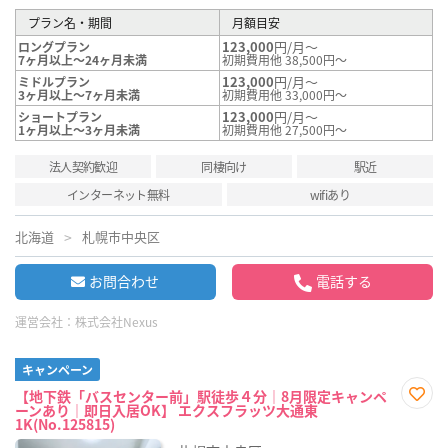
プラン名・期間
月額目安
123,000
円/月～
ロングプラン
7ヶ月以上～24ヶ月未満
初期費用他 38,500円～
123,000
円/月～
ミドルプラン
3ヶ月以上～7ヶ月未満
初期費用他 33,000円～
123,000
円/月～
ショートプラン
1ヶ月以上～3ヶ月未満
初期費用他 27,500円～
法人契約歓迎
同棲向け
駅近
インターネット無料
wifiあり
北海道
札幌市中央区
お問合わせ
電話する
運営会社：
株式会社Nexus
キャンペーン
【地下鉄「バスセンター前」駅徒歩４分｜8月限定キャンペ
ーンあり｜即日入居OK】 エクスフラッツ大通東
お気
1K(No.125815)
に入
り登