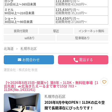
122,430
円/月～
ロング
210日以上～365日未満
初期費用他 43,560円～
125,430
円/月～
ミドル
90日以上～210日未満
初期費用他 35,310円～
128,430
円/月～
ショート
30日以上～90日未満
初期費用他 27,060円～
家具付賃貸
駅近
インターネット無料
wifiあり
駐車場あり
北海道
札幌市北区
お問合わせ
電話する
運営会社：
株式会社 秋吉
【✨2026年8月15日~開業✨】築8年・1LDK・無料駐車場【1
台先着】🚙北海きたえーるまで車で15分 703・
お気
1LDK(No.1433141)
に入
り登
札幌市白石区
録
2026年8月中旬OPEN！1LDKの広々空
間で長期滞在にぴったりです！