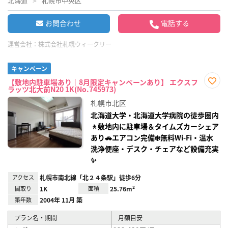
北海道
札幌市中央区
お問合わせ
電話する
運営会社：
株式会社札幌ウィークリー
キャンペーン
【敷地内駐車場あり｜8月限定キャンペーンあり】 エクスフ
ラッツ北大前N20 1K(No.745973)
お気
に入
札幌市北区
り登
録
北海道大学・北海道大学病院の徒歩圏内
🚶敷地内に駐車場＆タイムズカーシェア
あり🚗エアコン完備❄️無料Wi‑Fi・温水
洗浄便座・デスク・チェアなど設備充実
✨
アクセス
札幌市南北線「北２４条駅」徒歩6分
間取り
1K
面積
25.76m²
築年数
2004年 11月 築
プラン名・期間
月額目安