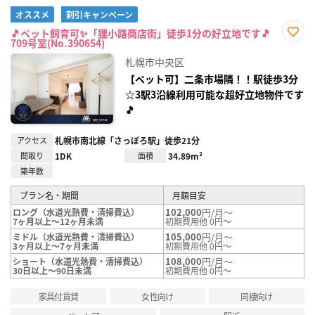
オススメ
割引キャンペーン
🎵ペット飼育可✨「狸小路商店街」徒歩1分の好立地です🎵
709号室(No.390654)
お気
に入
札幌市中央区
り登
録
【ペット可】二条市場隣！！駅徒歩3分
☆3駅3沿線利用可能な超好立地物件です
🎵
アクセス
札幌市南北線「さっぽろ駅」徒歩21分
間取り
1DK
面積
34.89m²
築年数
プラン名・期間
月額目安
102,000
円/月～
ロング（水道光熱費・清掃費込）
7ヶ月以上～12ヶ月未満
初期費用他 0円～
105,000
円/月～
ミドル（水道光熱費・清掃費込）
3ヶ月以上～7ヶ月未満
初期費用他 0円～
108,000
円/月～
ショート（水道光熱費・清掃費込）
30日以上～90日未満
初期費用他 0円～
家具付賃貸
女性向け
同棲向け