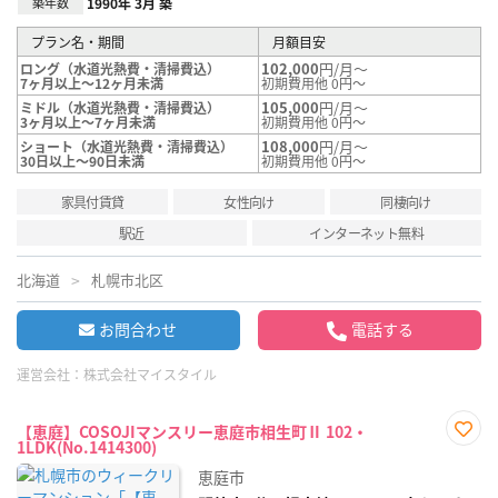
築年数
1990年 3月 築
プラン名・期間
月額目安
102,000
円/月～
ロング（水道光熱費・清掃費込）
7ヶ月以上～12ヶ月未満
初期費用他 0円～
105,000
円/月～
ミドル（水道光熱費・清掃費込）
3ヶ月以上～7ヶ月未満
初期費用他 0円～
108,000
円/月～
ショート（水道光熱費・清掃費込）
30日以上～90日未満
初期費用他 0円～
家具付賃貸
女性向け
同棲向け
駅近
インターネット無料
北海道
札幌市北区
お問合わせ
電話する
運営会社：
株式会社マイスタイル
【恵庭】COSOJIマンスリー恵庭市相生町Ⅱ 102・
1LDK(No.1414300)
お気
に入
恵庭市
り登