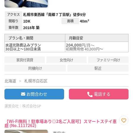
アクセス
札幌市東西線「南郷７丁目駅」徒歩9分
間取り
1DK
面積
40m²
築年数
2018年 築
プラン名・期間
月額目安
204,000
円/月～
水道光熱費込みプラン
30日以上～180日未満
初期費用他 40,000円～
家具付賃貸
女性向け
ファミリー向け
同棲向け
駅近
北海道
札幌市白石区
お問合わせ
電話する
運営会社：
株式会社GP
【Wi-Fi無料！駐車場あり◎2名ご入居可】スマートステイ恵
庭 (No.1117262)
お気
に入