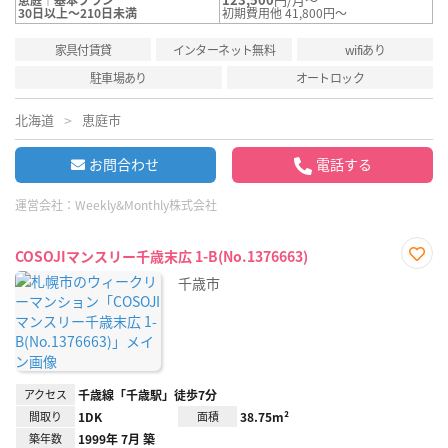
30日以上～210日未満
初期費用他 41,800円～
家具付賃貸
インターネット無料
wifiあり
駐車場あり
オートロック
北海道
恵庭市
お問合わせ
電話する
運営会社：
Weekly&Monthly株式会社
COSOJIマンスリー千歳末広 1-B(No.1376663)
お気
千歳市
に入
り登
録
アクセス
千歳線「千歳駅」徒歩7分
間取り
1DK
面積
38.75m²
築年数
1999年 7月 築