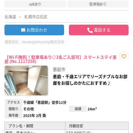
wifiあり
駐車場あり
北海道
札幌市白石区
お問合わせ
電話する
運営会社：
Weekly&Monthly株式会社
【Wi-Fi無料！駐車場あり◎2名ご入居可】スマートステイ恵
庭 (No.1117258)
お気
に入
恵庭市
り登
録
恵庭・千歳エリアでリーズナブルなお部
屋をお探しのかたにおすすめ♪
アクセス
千歳線「恵庭駅」徒歩11分
間取り
その他
面積
24m²
築年数
2025年 2月 築
プラン名・期間
月額目安
123,500
円/月～
恵庭｜基本プラン