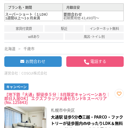
プラン名・期間
月額目安
要問合わせ
スーパーショート（１LDK）
1週間以上～1ヶ月未満
初期費用他 43,490円～
家具付賃貸
駅近
インターネット無料
wifiあり
風呂･トイレ別
北海道
千歳市
お問合わせ
電話する
運営会社：
COSOJI株式会社
キャンペーン
【地下鉄「大通」駅徒歩５分｜8月限定キャンペーンあり｜
即日入居OK】 エクスフラッツ大通セカンドB スーペリア
お気
(No.125843)
に入
り登
札幌市中央区
録
大通駅 徒歩5分🚇三越・PARCO・ファク
トリーが徒歩圏内👜ゆったりLDK＆無料