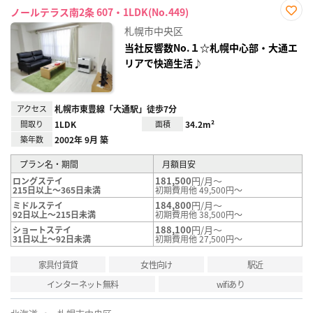
ノールテラス南2条 607・1LDK(No.449)
お気
札幌市中央区
に入
り登
当社反響数No.１☆札幌中心部・大通エ
録
リアで快適生活♪
アクセス
札幌市東豊線「大通駅」徒歩7分
間取り
1LDK
面積
34.2m²
築年数
2002年 9月 築
プラン名・期間
月額目安
181,500
円/月～
ロングステイ
215日以上～365日未満
初期費用他 49,500円～
184,800
円/月～
ミドルステイ
92日以上～215日未満
初期費用他 38,500円～
188,100
円/月～
ショートステイ
31日以上～92日未満
初期費用他 27,500円～
家具付賃貸
女性向け
駅近
インターネット無料
wifiあり