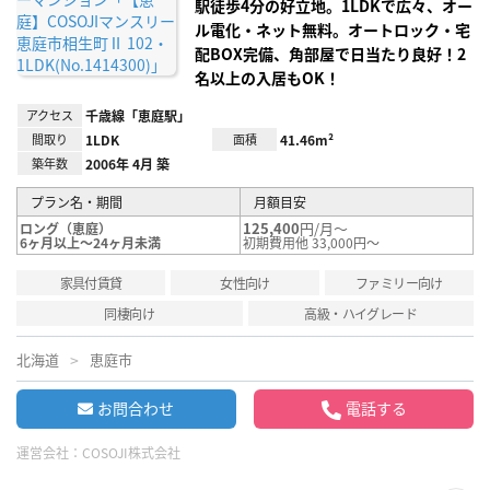
録
駅徒歩4分の好立地。1LDKで広々、オー
ル電化・ネット無料。オートロック・宅
配BOX完備、角部屋で日当たり良好！2
名以上の入居もOK！
アクセス
千歳線「恵庭駅」
間取り
1LDK
面積
41.46m²
築年数
2006年 4月 築
プラン名・期間
月額目安
125,400
円/月～
ロング（恵庭）
6ヶ月以上～24ヶ月未満
初期費用他 33,000円～
家具付賃貸
女性向け
ファミリー向け
同棲向け
高級・ハイグレード
北海道
恵庭市
お問合わせ
電話する
運営会社：
COSOJI株式会社