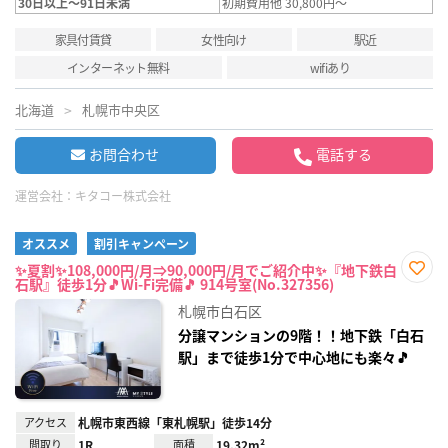
30日以上～91日未満
初期費用他 30,800円～
家具付賃貸
女性向け
駅近
インターネット無料
wifiあり
北海道
札幌市中央区
お問合わせ
電話する
運営会社：
キタコー株式会社
オススメ
割引キャンペーン
✨夏割✨108,000円/月⇒90,000円/月でご紹介中✨『地下鉄白
石駅』徒歩1分🎵Wi-Fi完備🎵 914号室(No.327356)
お気
に入
札幌市白石区
り登
録
分譲マンションの9階！！地下鉄「白石
駅」まで徒歩1分で中心地にも楽々🎵
アクセス
札幌市東西線「東札幌駅」徒歩14分
間取り
1R
面積
19.32m²