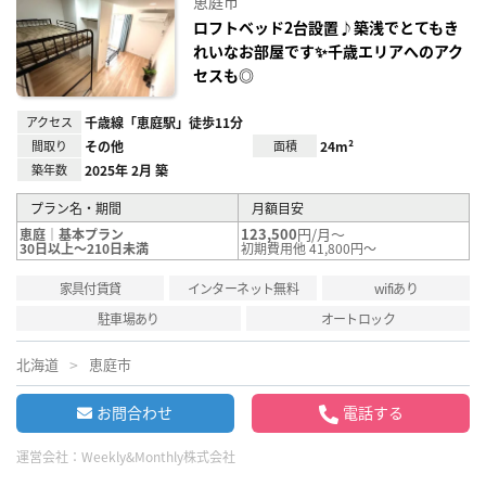
恵庭市
り登
録
ロフトベッド2台設置♪築浅でとてもき
れいなお部屋です✨千歳エリアへのアク
セスも◎
アクセス
千歳線「恵庭駅」徒歩11分
間取り
その他
面積
24m²
築年数
2025年 2月 築
プラン名・期間
月額目安
123,500
円/月～
恵庭｜基本プラン
30日以上～210日未満
初期費用他 41,800円～
家具付賃貸
インターネット無料
wifiあり
駐車場あり
オートロック
北海道
恵庭市
お問合わせ
電話する
運営会社：
Weekly&Monthly株式会社