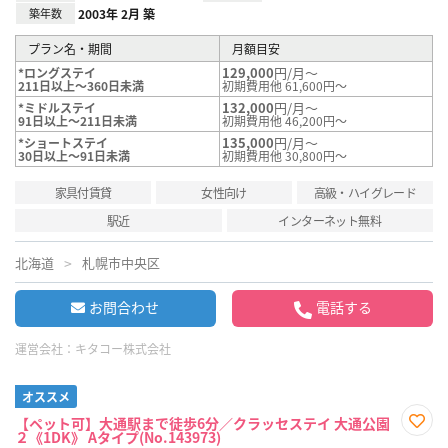
築年数
2003年 2月 築
プラン名・期間
月額目安
129,000
円/月～
*ロングステイ
211日以上～360日未満
初期費用他 61,600円～
132,000
円/月～
*ミドルステイ
91日以上～211日未満
初期費用他 46,200円～
135,000
円/月～
*ショートステイ
30日以上～91日未満
初期費用他 30,800円～
家具付賃貸
女性向け
高級・ハイグレード
駅近
インターネット無料
北海道
札幌市中央区
お問合わせ
電話する
運営会社：
キタコー株式会社
オススメ
【ペット可】大通駅まで徒歩6分／クラッセステイ 大通公園
２《1DK》 Aタイプ(No.143973)
お気