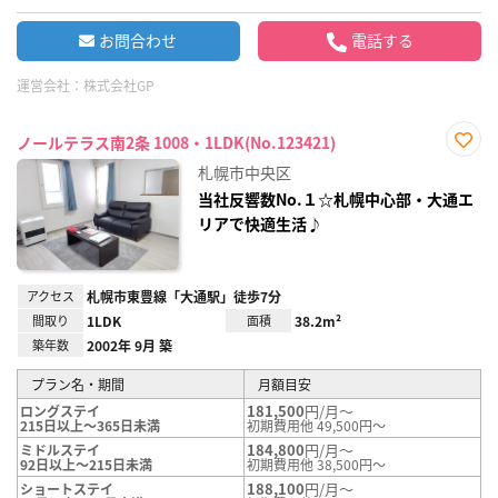
お問合わせ
電話する
運営会社：
株式会社GP
ノールテラス南2条 1008・1LDK(No.123421)
お気
札幌市中央区
に入
り登
当社反響数No.１☆札幌中心部・大通エ
録
リアで快適生活♪
アクセス
札幌市東豊線「大通駅」徒歩7分
間取り
1LDK
面積
38.2m²
築年数
2002年 9月 築
プラン名・期間
月額目安
181,500
円/月～
ロングステイ
215日以上～365日未満
初期費用他 49,500円～
184,800
円/月～
ミドルステイ
92日以上～215日未満
初期費用他 38,500円～
188,100
円/月～
ショートステイ