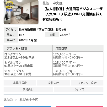
に入
札幌市中央区
り登
録
【法人様歓迎】大通周辺ビジネスユーザ
ー人気NO.1★駅近★Wi-Fi光回線無料★
有線接続も可
アクセス
札幌市軌道線「西８丁目駅」徒歩3分
間取り
1DK
面積
28.9m²
築年数
2006年 1月 築
プラン名・期間
月額目安
125,400
円/月～
ロングプラン
211日以上～366日未満
初期費用他 40,000円～
125,400
円/月～
ミドルプラン
91日以上～211日未満
初期費用他 33,000円～
131,400
円/月～
ショートプラン
30日以上～91日未満
初期費用他 20,000円～
家具付賃貸
女性向け
ファミリー向け
同棲向け
ペット可
北海道
札幌市中央区