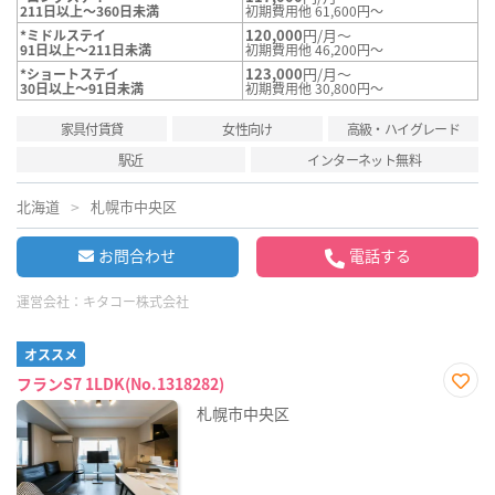
211日以上～360日未満
初期費用他 61,600円～
120,000
円/月～
*ミドルステイ
91日以上～211日未満
初期費用他 46,200円～
123,000
円/月～
*ショートステイ
30日以上～91日未満
初期費用他 30,800円～
家具付賃貸
女性向け
高級・ハイグレード
駅近
インターネット無料
北海道
札幌市中央区
お問合わせ
電話する
運営会社：
キタコー株式会社
オススメ
フランS7 1LDK(No.1318282)
お気
札幌市中央区
に入
り登
録