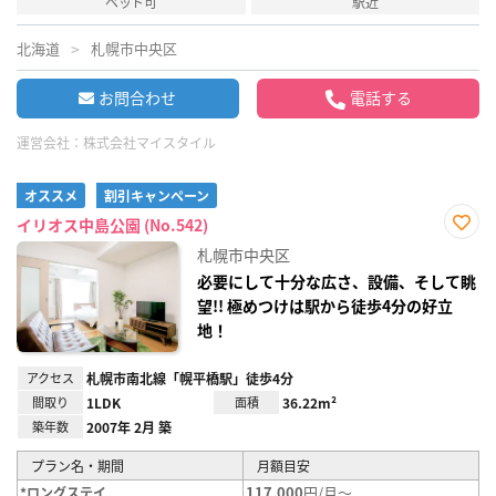
ペット可
駅近
北海道
札幌市中央区
お問合わせ
電話する
運営会社：
株式会社マイスタイル
オススメ
割引キャンペーン
イリオス中島公園 (No.542)
お気
札幌市中央区
に入
り登
必要にして十分な広さ、設備、そして眺
録
望!! 極めつけは駅から徒歩4分の好立
地！
アクセス
札幌市南北線「幌平橋駅」徒歩4分
間取り
1LDK
面積
36.22m²
築年数
2007年 2月 築
プラン名・期間
月額目安
117,000
円/月～
*ロングステイ