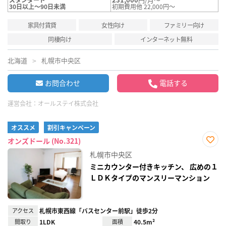
30日以上～90日未満
初期費用他 22,000円～
家具付賃貸
女性向け
ファミリー向け
同棲向け
インターネット無料
北海道
札幌市中央区
お問合わせ
電話する
運営会社：
オールステイ株式会社
オススメ
割引キャンペーン
オンズドール (No.321)
お気
札幌市中央区
に入
り登
ミニカウンター付きキッチン、 広めの１
録
ＬＤＫタイプのマンスリーマンション
アクセス
札幌市東西線「バスセンター前駅」徒歩2分
間取り
1LDK
面積
40.5m²