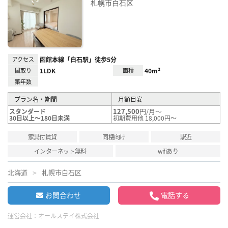
札幌市白石区
に入
り登
録
アクセス
函館本線「白石駅」徒歩5分
間取り
1LDK
面積
40m²
築年数
プラン名・期間
月額目安
127,500
円/月～
スタンダード
30日以上～180日未満
初期費用他 18,000円～
家具付賃貸
同棲向け
駅近
インターネット無料
wifiあり
北海道
札幌市白石区
お問合わせ
電話する
運営会社：
オールステイ株式会社