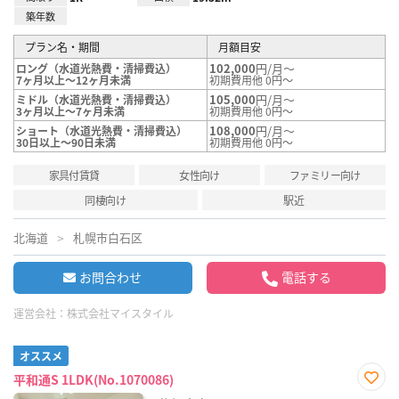
築年数
プラン名・期間
月額目安
102,000
円/月～
ロング（水道光熱費・清掃費込）
7ヶ月以上～12ヶ月未満
初期費用他 0円～
105,000
円/月～
ミドル（水道光熱費・清掃費込）
3ヶ月以上～7ヶ月未満
初期費用他 0円～
108,000
円/月～
ショート（水道光熱費・清掃費込）
30日以上～90日未満
初期費用他 0円～
家具付賃貸
女性向け
ファミリー向け
同棲向け
駅近
北海道
札幌市白石区
お問合わせ
電話する
運営会社：
株式会社マイスタイル
オススメ
平和通S 1LDK(No.1070086)
お気