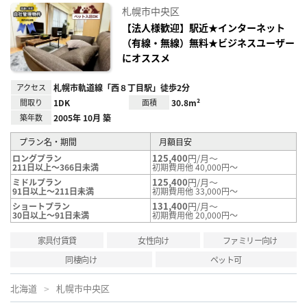
に入
札幌市中央区
り登
録
【法人様歓迎】駅近★インターネット
（有線・無線）無料★ビジネスユーザー
にオススメ
アクセス
札幌市軌道線「西８丁目駅」徒歩2分
間取り
1DK
面積
30.8m²
築年数
2005年 10月 築
プラン名・期間
月額目安
125,400
円/月～
ロングプラン
211日以上～366日未満
初期費用他 40,000円～
125,400
円/月～
ミドルプラン
91日以上～211日未満
初期費用他 33,000円～
131,400
円/月～
ショートプラン
30日以上～91日未満
初期費用他 20,000円～
家具付賃貸
女性向け
ファミリー向け
同棲向け
ペット可
北海道
札幌市中央区