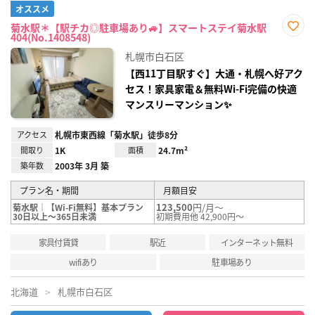
オススメ
菊水駅＊【駅チカ◎駐車場あり🚙】スマートステイ菊水駅
404(No.1408548)
お気
に入
札幌市白石区
り登
録
【西11丁目駅すぐ】大通・札幌へ好アク
セス！家具家電＆無料Wi-Fi完備の快適
マンスリーマンション✨
アクセス
札幌市東西線「菊水駅」徒歩8分
間取り
1K
面積
24.7m²
築年数
2003年 3月 築
プラン名・期間
月額目安
123,500
円/月～
菊水駅｜【Wi-Fi無料】基本プラン
30日以上～365日未満
初期費用他 42,900円～
家具付賃貸
駅近
インターネット無料
wifiあり
駐車場あり
北海道
札幌市白石区