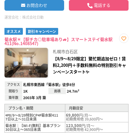
お問合わせ
電話する
運営会社：
株式会社日動
オススメ
割引キャンペーン
菊水駅＊【駅チカ◎駐車場あり🚙】スマートステイ菊水駅
411(No.1408547)
お気
に入
札幌市白石区
り登
録
【8/9～8/29限定】繁忙期追加ゼロ！賃
料2,200円＋手数料無料の特別割引キャ
ンペーンスタート✨
アクセス
札幌市東西線「菊水駅」徒歩8分
間取り
1K
面積
24.7m²
築年数
2003年 3月 築
プラン名・期間
月額目安
69,800
円/月～
🍉8/9～8/29特別CP🍉菊水駅411
7日以上～31日未満
初期費用他 39,600円～
123,500
円/月～
菊水駅｜【Wi-Fi無料】基本プラン
30日以上～365日未満
初期費用他 42,900円～