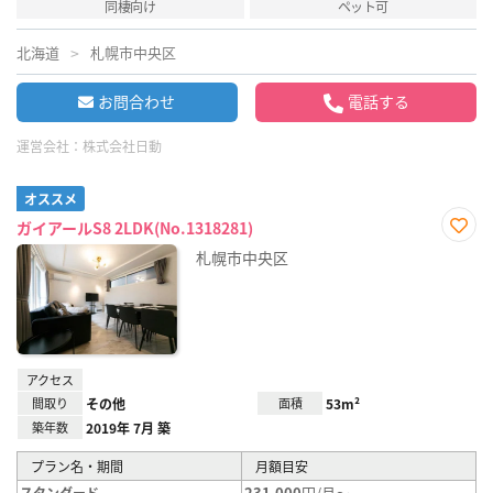
同棲向け
ペット可
北海道
札幌市中央区
お問合わせ
電話する
運営会社：
株式会社日動
オススメ
ガイアールS8 2LDK(No.1318281)
お気
札幌市中央区
に入
り登
録
アクセス
間取り
その他
面積
53m²
築年数
2019年 7月 築
プラン名・期間
月額目安
231,000
円/月～
スタンダード