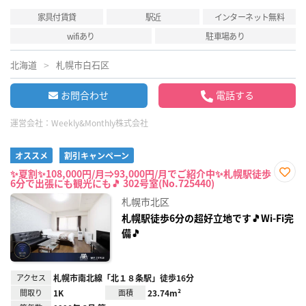
家具付賃貸
駅近
インターネット無料
wifiあり
駐車場あり
北海道
札幌市白石区
お問合わせ
電話する
運営会社：
Weekly&Monthly株式会社
オススメ
割引キャンペーン
✨夏割✨108,000円/月⇒93,000円/月でご紹介中✨札幌駅徒歩
6分で出張にも観光にも🎵 302号室(No.725440)
お気
に入
札幌市北区
り登
録
札幌駅徒歩6分の超好立地です🎵Wi-Fi完
備🎵
アクセス
札幌市南北線「北１８条駅」徒歩16分
間取り
1K
面積
23.74m²