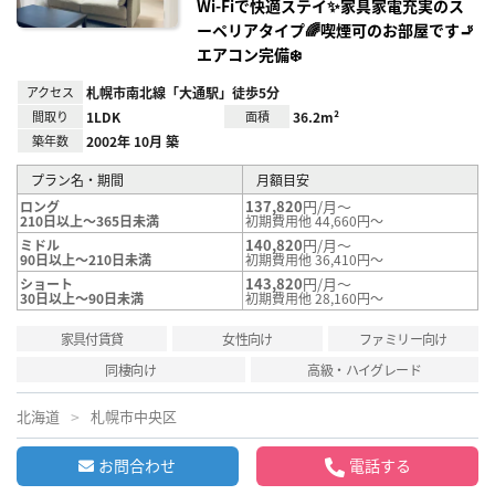
Wi‑Fiで快適ステイ✨家具家電充実のス
ーペリアタイプ🌈喫煙可のお部屋です🚬
エアコン完備❄️
アクセス
札幌市南北線「大通駅」徒歩5分
間取り
1LDK
面積
36.2m²
築年数
2002年 10月 築
プラン名・期間
月額目安
137,820
円/月～
ロング
210日以上～365日未満
初期費用他 44,660円～
140,820
円/月～
ミドル
90日以上～210日未満
初期費用他 36,410円～
143,820
円/月～
ショート
30日以上～90日未満
初期費用他 28,160円～
家具付賃貸
女性向け
ファミリー向け
同棲向け
高級・ハイグレード
北海道
札幌市中央区
お問合わせ
電話する