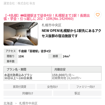
運営会社：
株式会社 秋吉
【~4名様】🚃苗穂駅まで徒歩4分！札幌駅まで1駅！長期出
張・学会・引っ越しに 202・1DK(No.1424960)
お気
に入
札幌市中央区
り登
録
NEW OPEN!札幌駅から1駅先にあるアク
セス抜群の宿泊施設です
アクセス
千歳線「苗穂駅」徒歩4分
間取り
1DK
面積
24m²
築年数
プラン名・期間
月額目安
159,000
円/月～
水道光熱費込みプラン
30日以上～180日未満
初期費用他 28,000円～
家具付賃貸
女性向け
ファミリー向け
同棲向け
駅近
北海道
札幌市中央区