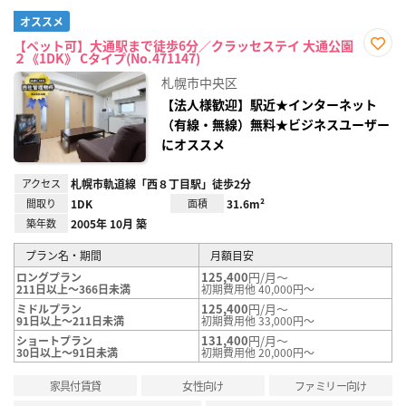
オススメ
【ペット可】大通駅まで徒歩6分／クラッセステイ 大通公園
２《1DK》 Cタイプ(No.471147)
お気
に入
札幌市中央区
り登
録
【法人様歓迎】駅近★インターネット
（有線・無線）無料★ビジネスユーザー
にオススメ
アクセス
札幌市軌道線「西８丁目駅」徒歩2分
間取り
1DK
面積
31.6m²
築年数
2005年 10月 築
プラン名・期間
月額目安
125,400
円/月～
ロングプラン
211日以上～366日未満
初期費用他 40,000円～
125,400
円/月～
ミドルプラン
91日以上～211日未満
初期費用他 33,000円～
131,400
円/月～
ショートプラン
30日以上～91日未満
初期費用他 20,000円～
家具付賃貸
女性向け
ファミリー向け