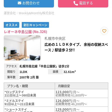
お問合わせ
電話する
運営会社：
Weekly&Monthly株式会社
オススメ
割引キャンペーン
レオーネ中島公園 (No.326)
お気
札幌市中央区
に入
り登
広めの１ＬＤＫタイプ、 余裕の収納スペ
録
ース♪駅徒歩２分!!
アクセス
札幌市南北線「中島公園駅」徒歩2分
間取り
1LDK
面積
32.61m²
築年数
2007年 2月 築
プラン名・期間
月額目安
123,000
円/月～
*ロングステイ
211日以上～360日未満
初期費用他 61,600円～
126,000
円/月～
*ミドルステイ
91日以上～211日未満
初期費用他 46,200円～
129,000
円/月～
*ショートステイ