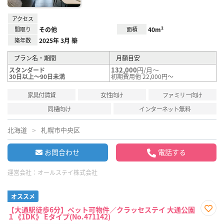
アクセス
間取り
その他
面積
40m²
築年数
2025年 3月 築
プラン名・期間
月額目安
132,000
円/月～
スタンダード
30日以上～90日未満
初期費用他 22,000円～
家具付賃貸
女性向け
ファミリー向け
同棲向け
インターネット無料
北海道
札幌市中央区
お問合わせ
電話する
運営会社：
オールステイ株式会社
オススメ
【大通駅徒歩6分】ペット可物件／クラッセステイ 大通公園
１《1DK》 Eタイプ(No.471142)
お気