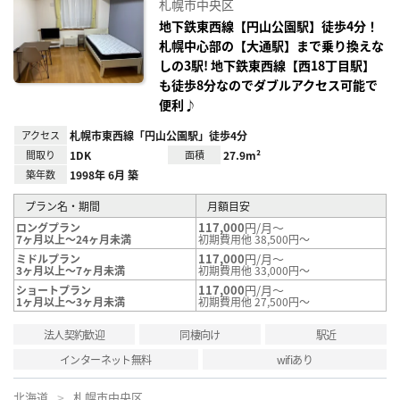
札幌市中央区
り登
録
地下鉄東西線【円山公園駅】徒歩4分！
札幌中心部の【大通駅】まで乗り換えな
しの3駅! 地下鉄東西線【西18丁目駅】
も徒歩8分なのでダブルアクセス可能で
便利♪
アクセス
札幌市東西線「円山公園駅」徒歩4分
間取り
1DK
面積
27.9m²
築年数
1998年 6月 築
プラン名・期間
月額目安
117,000
円/月～
ロングプラン
7ヶ月以上～24ヶ月未満
初期費用他 38,500円～
117,000
円/月～
ミドルプラン
3ヶ月以上～7ヶ月未満
初期費用他 33,000円～
117,000
円/月～
ショートプラン
1ヶ月以上～3ヶ月未満
初期費用他 27,500円～
法人契約歓迎
同棲向け
駅近
インターネット無料
wifiあり
北海道
札幌市中央区