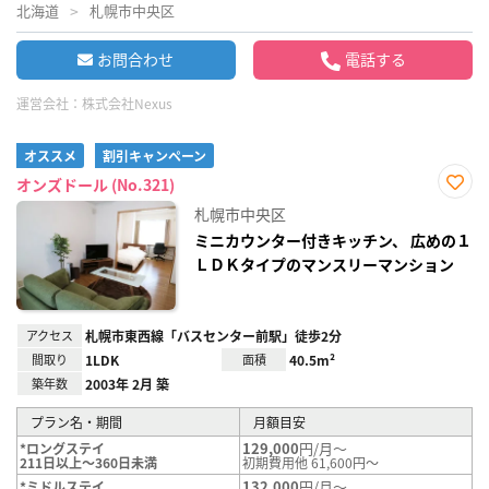
北海道
札幌市中央区
お問合わせ
電話する
運営会社：
株式会社Nexus
オススメ
割引キャンペーン
オンズドール (No.321)
お気
札幌市中央区
に入
り登
ミニカウンター付きキッチン、 広めの１
録
ＬＤＫタイプのマンスリーマンション
アクセス
札幌市東西線「バスセンター前駅」徒歩2分
間取り
1LDK
面積
40.5m²
築年数
2003年 2月 築
プラン名・期間
月額目安
129,000
円/月～
*ロングステイ
211日以上～360日未満
初期費用他 61,600円～
132,000
円/月～
*ミドルステイ