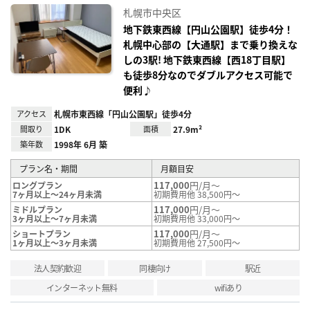
に入
札幌市中央区
り登
録
地下鉄東西線【円山公園駅】徒歩4分！
札幌中心部の【大通駅】まで乗り換えな
しの3駅! 地下鉄東西線【西18丁目駅】
も徒歩8分なのでダブルアクセス可能で
便利♪
アクセス
札幌市東西線「円山公園駅」徒歩4分
間取り
1DK
面積
27.9m²
築年数
1998年 6月 築
プラン名・期間
月額目安
117,000
円/月～
ロングプラン
7ヶ月以上～24ヶ月未満
初期費用他 38,500円～
117,000
円/月～
ミドルプラン
3ヶ月以上～7ヶ月未満
初期費用他 33,000円～
117,000
円/月～
ショートプラン
1ヶ月以上～3ヶ月未満
初期費用他 27,500円～
法人契約歓迎
同棲向け
駅近
インターネット無料
wifiあり