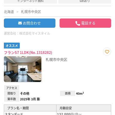
インターネット無料
wifiあり
北海道
札幌市中央区
お問合わせ
電話する
運営会社：
株式会社マイスタイル
オススメ
フランS7 1LDK(No.1318282)
お気
札幌市中央区
に入
り登
録
アクセス
間取り
その他
面積
40m²
築年数
2025年 3月 築
プラン名・期間
月額目安
132,000
円/月～
スタンダード