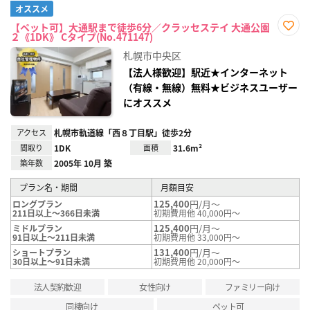
オススメ
【ペット可】大通駅まで徒歩6分／クラッセステイ 大通公園
２《1DK》 Cタイプ(No.471147)
お気
に入
札幌市中央区
り登
録
【法人様歓迎】駅近★インターネット
（有線・無線）無料★ビジネスユーザー
にオススメ
アクセス
札幌市軌道線「西８丁目駅」徒歩2分
間取り
1DK
面積
31.6m²
築年数
2005年 10月 築
プラン名・期間
月額目安
125,400
円/月～
ロングプラン
211日以上～366日未満
初期費用他 40,000円～
125,400
円/月～
ミドルプラン
91日以上～211日未満
初期費用他 33,000円～
131,400
円/月～
ショートプラン
30日以上～91日未満
初期費用他 20,000円～
法人契約歓迎
女性向け
ファミリー向け
同棲向け
ペット可