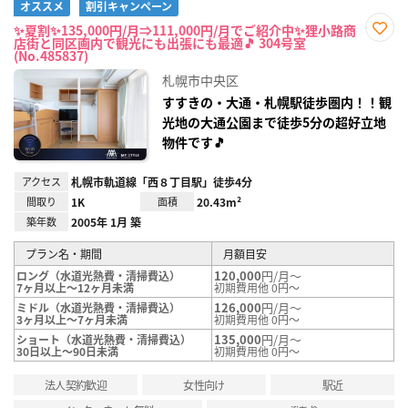
オススメ
割引キャンペーン
✨夏割✨135,000円/月⇒111,000円/月でご紹介中✨狸小路商
店街と同区画内で観光にも出張にも最適🎵 304号室
お気
(No.485837)
に入
り登
札幌市中央区
録
すすきの・大通・札幌駅徒歩圏内！！観
光地の大通公園まで徒歩5分の超好立地
物件です🎵
アクセス
札幌市軌道線「西８丁目駅」徒歩4分
間取り
1K
面積
20.43m²
築年数
2005年 1月 築
プラン名・期間
月額目安
120,000
円/月～
ロング（水道光熱費・清掃費込）
7ヶ月以上～12ヶ月未満
初期費用他 0円～
126,000
円/月～
ミドル（水道光熱費・清掃費込）
3ヶ月以上～7ヶ月未満
初期費用他 0円～
135,000
円/月～
ショート（水道光熱費・清掃費込）
30日以上～90日未満
初期費用他 0円～
法人契約歓迎
女性向け
駅近