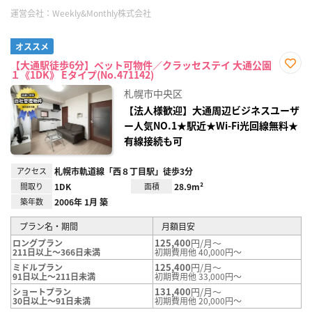
運営会社：
Weekly&Monthly株式会社
オススメ
【大通駅徒歩6分】ペット可物件／クラッセステイ 大通公園
１《1DK》 Eタイプ(No.471142)
お気
に入
札幌市中央区
り登
録
【法人様歓迎】大通周辺ビジネスユーザ
ー人気NO.1★駅近★Wi-Fi光回線無料★
有線接続も可
アクセス
札幌市軌道線「西８丁目駅」徒歩3分
間取り
1DK
面積
28.9m²
築年数
2006年 1月 築
プラン名・期間
月額目安
125,400
円/月～
ロングプラン
211日以上～366日未満
初期費用他 40,000円～
125,400
円/月～
ミドルプラン
91日以上～211日未満
初期費用他 33,000円～
131,400
円/月～
ショートプラン
30日以上～91日未満
初期費用他 20,000円～