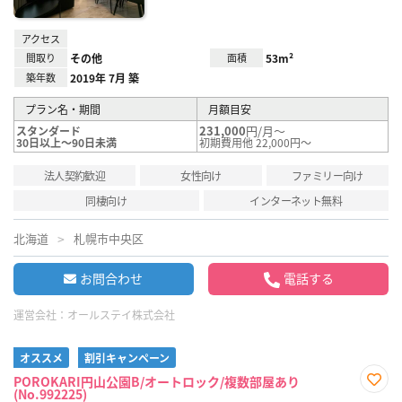
アクセス
間取り
その他
面積
53m²
築年数
2019年 7月 築
プラン名・期間
月額目安
231,000
円/月～
スタンダード
30日以上～90日未満
初期費用他 22,000円～
法人契約歓迎
女性向け
ファミリー向け
同棲向け
インターネット無料
北海道
札幌市中央区
お問合わせ
電話する
運営会社：
オールステイ株式会社
オススメ
割引キャンペーン
POROKARI円山公園B/オートロック/複数部屋あり
(No.992225)
お気