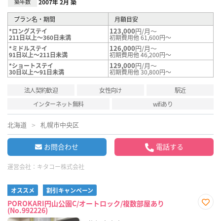
築年数
2007年 2月 築
プラン名・期間
月額目安
123,000
円/月～
*ロングステイ
211日以上～360日未満
初期費用他 61,600円～
126,000
円/月～
*ミドルステイ
91日以上～211日未満
初期費用他 46,200円～
129,000
円/月～
*ショートステイ
30日以上～91日未満
初期費用他 30,800円～
法人契約歓迎
女性向け
駅近
インターネット無料
wifiあり
北海道
札幌市中央区
お問合わせ
電話する
運営会社：
キタコー株式会社
オススメ
割引キャンペーン
POROKARI円山公園C/オートロック/複数部屋あり
(No.992226)
お気
に入