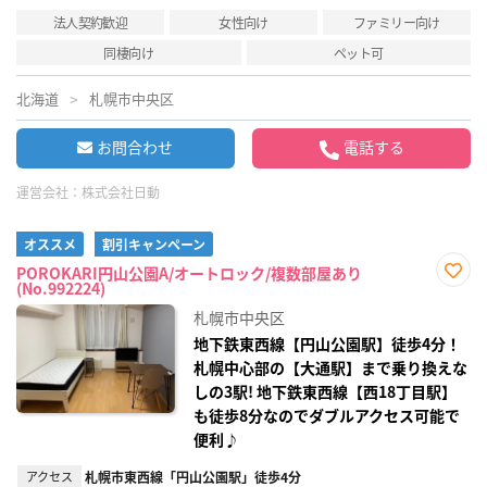
法人契約歓迎
女性向け
ファミリー向け
同棲向け
ペット可
北海道
札幌市中央区
お問合わせ
電話する
運営会社：
株式会社日動
オススメ
割引キャンペーン
POROKARI円山公園A/オートロック/複数部屋あり
(No.992224)
お気
に入
札幌市中央区
り登
録
地下鉄東西線【円山公園駅】徒歩4分！
札幌中心部の【大通駅】まで乗り換えな
しの3駅! 地下鉄東西線【西18丁目駅】
も徒歩8分なのでダブルアクセス可能で
便利♪
アクセス
札幌市東西線「円山公園駅」徒歩4分