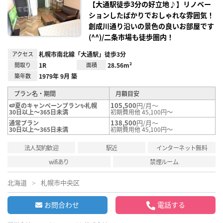
録
【大通駅徒歩3分の好立地♪】リノベー
ションしたばかりでおしゃれな雰囲気！
創成川通り沿いの景色の良いお部屋です
(^^)/二条市場も徒歩圏内！
アクセス
札幌市南北線「大通駅」徒歩3分
間取り
1R
面積
28.56m²
築年数
1979年 9月 築
プラン名・期間
月額目安
105,500
円/月～
🍉夏のキャンペーンプラン✨札幌
30日以上～365日未満
初期費用他 45,100円～
138,500
円/月～
通常プラン
30日以上～365日未満
初期費用他 45,100円～
法人契約歓迎
駅近
インターネット無料
wifiあり
禁煙ルーム
北海道
札幌市中央区
お問合わせ
電話する