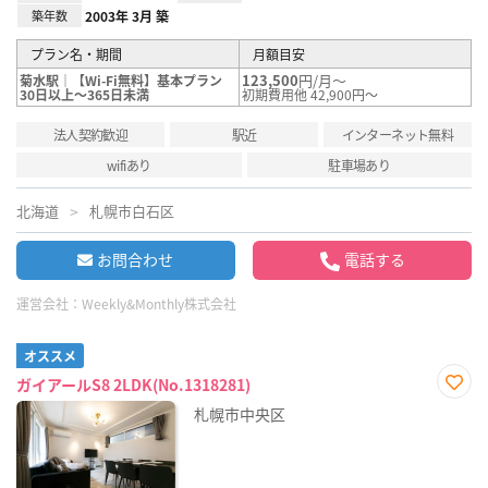
築年数
2003年 3月 築
プラン名・期間
月額目安
123,500
円/月～
菊水駅｜【Wi-Fi無料】基本プラン
30日以上～365日未満
初期費用他 42,900円～
法人契約歓迎
駅近
インターネット無料
wifiあり
駐車場あり
北海道
札幌市白石区
お問合わせ
電話する
運営会社：
Weekly&Monthly株式会社
オススメ
ガイアールS8 2LDK(No.1318281)
お気
札幌市中央区
に入
り登
録