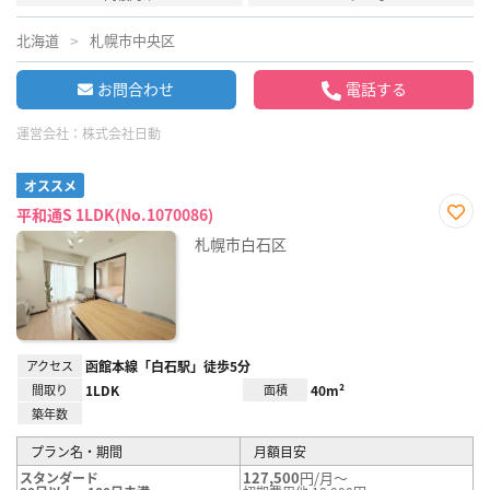
北海道
札幌市中央区
お問合わせ
電話する
運営会社：
株式会社日動
オススメ
平和通S 1LDK(No.1070086)
お気
札幌市白石区
に入
り登
録
アクセス
函館本線「白石駅」徒歩5分
間取り
1LDK
面積
40m²
築年数
プラン名・期間
月額目安
127,500
円/月～
スタンダード