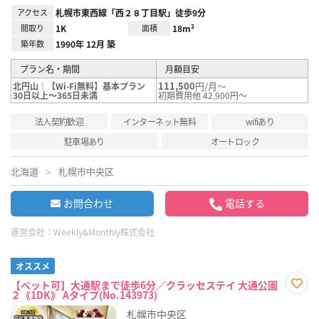
アクセス
札幌市東西線「西２８丁目駅」徒歩9分
間取り
1K
面積
18m²
築年数
1990年 12月 築
プラン名・期間
月額目安
111,500
円/月～
北円山｜【Wi-Fi無料】基本プラン
30日以上～365日未満
初期費用他 42,900円～
法人契約歓迎
インターネット無料
wifiあり
駐車場あり
オートロック
北海道
札幌市中央区
お問合わせ
電話する
運営会社：
Weekly&Monthly株式会社
オススメ
【ペット可】大通駅まで徒歩6分／クラッセステイ 大通公園
２《1DK》 Aタイプ(No.143973)
お気
に入
札幌市中央区