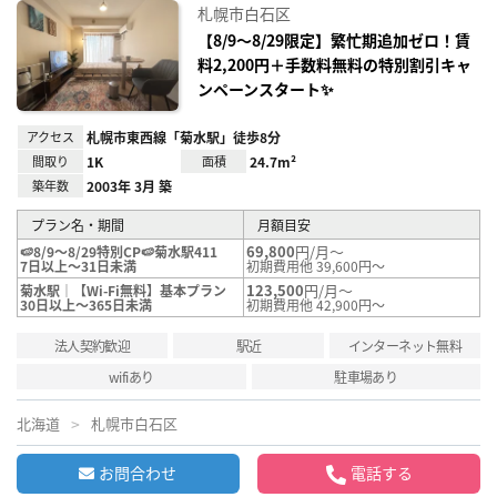
に入
札幌市白石区
り登
録
【8/9～8/29限定】繁忙期追加ゼロ！賃
料2,200円＋手数料無料の特別割引キャ
ンペーンスタート✨
アクセス
札幌市東西線「菊水駅」徒歩8分
間取り
1K
面積
24.7m²
築年数
2003年 3月 築
プラン名・期間
月額目安
69,800
円/月～
🍉8/9～8/29特別CP🍉菊水駅411
7日以上～31日未満
初期費用他 39,600円～
123,500
円/月～
菊水駅｜【Wi-Fi無料】基本プラン
30日以上～365日未満
初期費用他 42,900円～
法人契約歓迎
駅近
インターネット無料
wifiあり
駐車場あり
北海道
札幌市白石区
お問合わせ
電話する