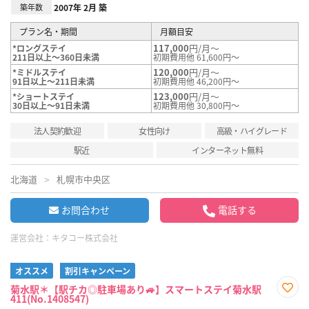
築年数
2007年 2月 築
プラン名・期間
月額目安
117,000
円/月～
*ロングステイ
211日以上～360日未満
初期費用他 61,600円～
120,000
円/月～
*ミドルステイ
91日以上～211日未満
初期費用他 46,200円～
123,000
円/月～
*ショートステイ
30日以上～91日未満
初期費用他 30,800円～
法人契約歓迎
女性向け
高級・ハイグレード
駅近
インターネット無料
北海道
札幌市中央区
お問合わせ
電話する
運営会社：
キタコー株式会社
オススメ
割引キャンペーン
菊水駅＊【駅チカ◎駐車場あり🚙】スマートステイ菊水駅
411(No.1408547)
お気