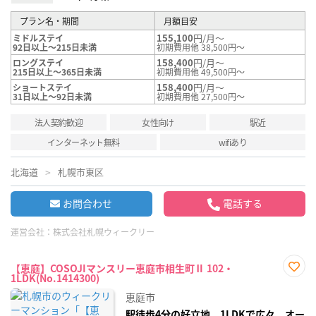
プラン名・期間
月額目安
155,100
円/月～
ミドルステイ
92日以上～215日未満
初期費用他 38,500円～
158,400
円/月～
ロングステイ
215日以上～365日未満
初期費用他 49,500円～
158,400
円/月～
ショートステイ
31日以上～92日未満
初期費用他 27,500円～
法人契約歓迎
女性向け
駅近
インターネット無料
wifiあり
北海道
札幌市東区
お問合わせ
電話する
運営会社：
株式会社札幌ウィークリー
【恵庭】COSOJIマンスリー恵庭市相生町Ⅱ 102・
1LDK(No.1414300)
お気
に入
恵庭市
り登
録
駅徒歩4分の好立地。1LDKで広々、オー