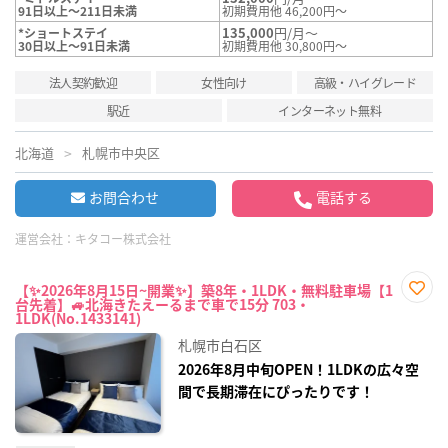
91日以上～211日未満
初期費用他 46,200円～
135,000
円/月～
*ショートステイ
30日以上～91日未満
初期費用他 30,800円～
法人契約歓迎
女性向け
高級・ハイグレード
駅近
インターネット無料
北海道
札幌市中央区
お問合わせ
電話する
運営会社：
キタコー株式会社
【✨2026年8月15日~開業✨】築8年・1LDK・無料駐車場【1
台先着】🚙北海きたえーるまで車で15分 703・
お気
1LDK(No.1433141)
に入
り登
札幌市白石区
録
2026年8月中旬OPEN！1LDKの広々空
間で長期滞在にぴったりです！