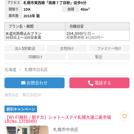
アクセス
札幌市東西線「南郷７丁目駅」徒歩9分
間取り
1DK
面積
40m²
築年数
2018年 築
プラン名・期間
月額目安
204,000
円/月～
水道光熱費込みプラン
30日以上～180日未満
初期費用他 40,000円～
法人契約歓迎
女性向け
ファミリー向け
同棲向け
駅近
北海道
札幌市白石区
お問合わせ
電話する
運営会社：
株式会社GP
割引キャンペーン
【Wi-FI無料♪駅チカ】シャトーステイ札幌大通二条市場
1R(No.1378049)
お気
に入
札幌市中央区
り登