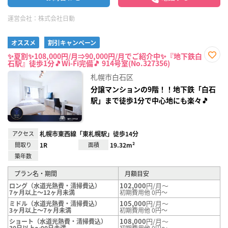
運営会社：
株式会社日動
オススメ
割引キャンペーン
✨夏割✨108,000円/月⇒90,000円/月でご紹介中✨『地下鉄白
石駅』徒歩1分🎵Wi-Fi完備🎵 914号室(No.327356)
お気
に入
札幌市白石区
り登
録
分譲マンションの9階！！地下鉄「白石
駅」まで徒歩1分で中心地にも楽々🎵
アクセス
札幌市東西線「東札幌駅」徒歩14分
間取り
1R
面積
19.32m²
築年数
プラン名・期間
月額目安
102,000
円/月～
ロング（水道光熱費・清掃費込）
7ヶ月以上～12ヶ月未満
初期費用他 0円～
105,000
円/月～
ミドル（水道光熱費・清掃費込）
3ヶ月以上～7ヶ月未満
初期費用他 0円～
108,000
円/月～
ショート（水道光熱費・清掃費込）
30日以上～90日未満
初期費用他 0円～