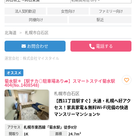
法人契約歓迎
女性向け
ファミリー向け
同棲向け
駅近
北海道
札幌市白石区
お問合わせ
電話する
運営会社：
株式会社マイスタイル
オススメ
菊水駅＊【駅チカ◎駐車場あり🚙】スマートステイ菊水駅
404(No.1408548)
お気
に入
札幌市白石区
り登
録
【西11丁目駅すぐ】大通・札幌へ好アク
セス！家具家電＆無料Wi-Fi完備の快適
マンスリーマンション✨
アクセス
札幌市東西線「菊水駅」徒歩8分
間取り
1K
面積
24.7m²