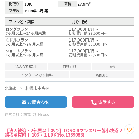
間取り
1DK
面積
27.9m²
築年数
1998年 6月 築
プラン名・期間
月額目安
117,000
円/月～
ロングプラン
7ヶ月以上～24ヶ月未満
初期費用他 38,500円～
117,000
円/月～
ミドルプラン
3ヶ月以上～7ヶ月未満
初期費用他 33,000円～
117,000
円/月～
ショートプラン
1ヶ月以上～3ヶ月未満
初期費用他 27,500円～
法人契約歓迎
同棲向け
駅近
インターネット無料
wifiあり
北海道
札幌市中央区
お問合わせ
電話する
運営会社：
株式会社Nexus
【法人歓迎・2部屋以上あり】COSOJIマンスリー苫小牧沼ノ
端拓勇東町Ⅰ 103・１LDK(No.1359083)
お気