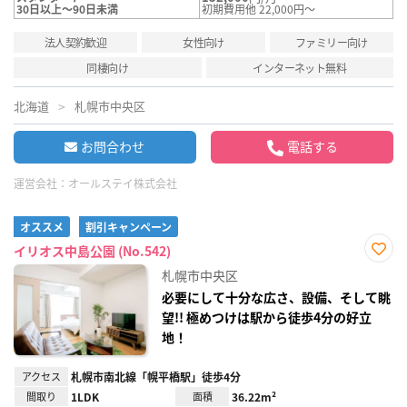
30日以上～90日未満
初期費用他 22,000円～
法人契約歓迎
女性向け
ファミリー向け
同棲向け
インターネット無料
北海道
札幌市中央区
お問合わせ
電話する
運営会社：
オールステイ株式会社
オススメ
割引キャンペーン
イリオス中島公園 (No.542)
お気
札幌市中央区
に入
り登
必要にして十分な広さ、設備、そして眺
録
望!! 極めつけは駅から徒歩4分の好立
地！
アクセス
札幌市南北線「幌平橋駅」徒歩4分
間取り
1LDK
面積
36.22m²