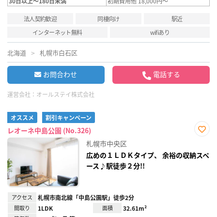
30日以上～180日未満
初期費用他 18,000円～
法人契約歓迎
同棲向け
駅近
インターネット無料
wifiあり
北海道
札幌市白石区
お問合わせ
電話する
運営会社：
オールステイ株式会社
オススメ
割引キャンペーン
レオーネ中島公園 (No.326)
お気
札幌市中央区
に入
り登
広めの１ＬＤＫタイプ、 余裕の収納スペ
録
ース♪駅徒歩２分!!
アクセス
札幌市南北線「中島公園駅」徒歩2分
間取り
1LDK
面積
32.61m²