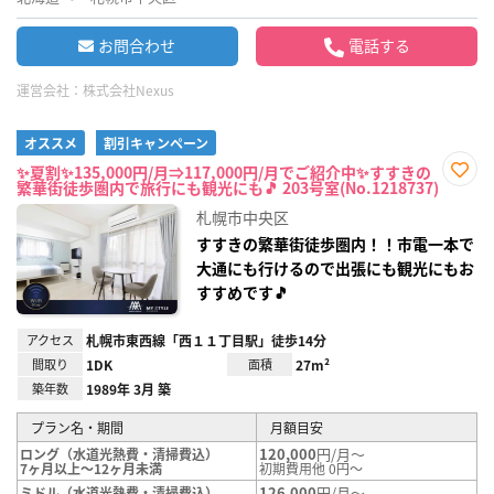
お問合わせ
電話する
運営会社：
株式会社Nexus
オススメ
割引キャンペーン
✨夏割✨135,000円/月⇒117,000円/月でご紹介中✨すすきの
繁華街徒歩圏内で旅行にも観光にも🎵 203号室(No.1218737)
お気
に入
札幌市中央区
り登
録
すすきの繁華街徒歩圏内！！市電一本で
大通にも行けるので出張にも観光にもお
すすめです🎵
アクセス
札幌市東西線「西１１丁目駅」徒歩14分
間取り
1DK
面積
27m²
築年数
1989年 3月 築
プラン名・期間
月額目安
120,000
円/月～
ロング（水道光熱費・清掃費込）
7ヶ月以上～12ヶ月未満
初期費用他 0円～
126,000
円/月～
ミドル（水道光熱費・清掃費込）