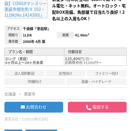
ル電化・ネット無料。オートロック・宅
配BOX完備、角部屋で日当たり良好！2
名以上の入居もOK！
アクセス
千歳線「恵庭駅」
間取り
1LDK
面積
41.46m²
築年数
2006年 4月 築
プラン名・期間
月額目安
125,400
円/月～
ロング（恵庭）
6ヶ月以上～24ヶ月未満
初期費用他 33,000円～
法人契約歓迎
女性向け
ファミリー向け
同棲向け
高級・ハイグレード
北海道
恵庭市
お問合わせ
電話する
運営会社：
COSOJI株式会社