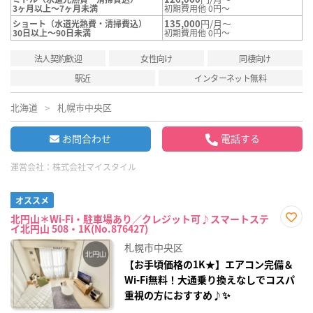
3ヶ月以上～7ヶ月未満
初期費用他 0円～
135,000
円/月～
ショート（水道光熱費・清掃費込）
30日以上～90日未満
初期費用他 0円～
法人契約歓迎
女性向け
同棲向け
駅近
インターネット無料
北海道
札幌市中央区
お問合わせ
電話する
運営会社：
株式会社マイスタイル
オススメ
北円山＊Wi-Fi・駐車場あり／クレジット可♪スマートステ
イ北円山 508・1K(No.876427)
お気
に入
札幌市中央区
り登
録
【お手頃価格の1K★】エアコン完備＆
Wi-Fi無料！大通乗り換えなしでコスパ
重視の方におすすめ♪✨