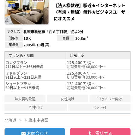
り登
録
【法人様歓迎】駅近★インターネット
（有線・無線）無料★ビジネスユーザー
にオススメ
アクセス
札幌市軌道線「西８丁目駅」徒歩2分
間取り
1DK
面積
30.8m²
築年数
2005年 10月 築
プラン名・期間
月額目安
125,400
円/月～
ロングプラン
211日以上～366日未満
初期費用他 40,000円～
125,400
円/月～
ミドルプラン
91日以上～211日未満
初期費用他 33,000円～
131,400
円/月～
ショートプラン
30日以上～91日未満
初期費用他 20,000円～
法人契約歓迎
女性向け
ファミリー向け
同棲向け
ペット可
北海道
札幌市中央区
お問合わせ
電話する