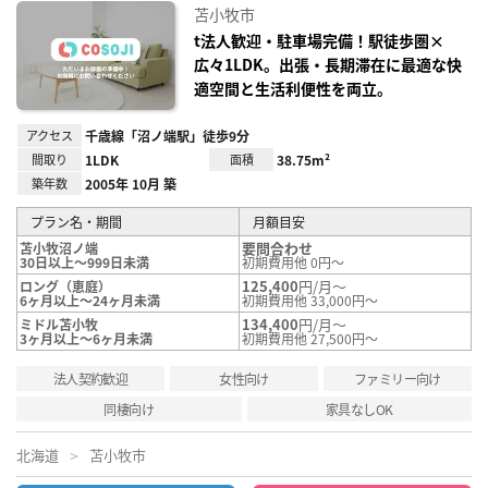
に入
苫小牧市
り登
録
t法人歓迎・駐車場完備！駅徒歩圏×
広々1LDK。出張・長期滞在に最適な快
適空間と生活利便性を両立。
アクセス
千歳線「沼ノ端駅」徒歩9分
間取り
1LDK
面積
38.75m²
築年数
2005年 10月 築
プラン名・期間
月額目安
要問合わせ
苫小牧沼ノ端
30日以上～999日未満
初期費用他 0円～
125,400
円/月～
ロング（恵庭）
6ヶ月以上～24ヶ月未満
初期費用他 33,000円～
134,400
円/月～
ミドル苫小牧
3ヶ月以上～6ヶ月未満
初期費用他 27,500円～
法人契約歓迎
女性向け
ファミリー向け
同棲向け
家具なしOK
北海道
苫小牧市