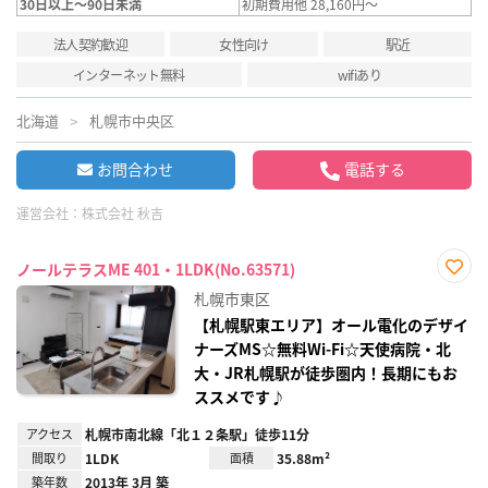
30日以上～90日未満
初期費用他 28,160円～
法人契約歓迎
女性向け
駅近
インターネット無料
wifiあり
北海道
札幌市中央区
お問合わせ
電話する
運営会社：
株式会社 秋吉
ノールテラスME 401・1LDK(No.63571)
お気
札幌市東区
に入
り登
【札幌駅東エリア】オール電化のデザイ
録
ナーズMS☆無料Wi-Fi☆天使病院・北
大・JR札幌駅が徒歩圏内！長期にもお
ススメです♪
アクセス
札幌市南北線「北１２条駅」徒歩11分
間取り
1LDK
面積
35.88m²
築年数
2013年 3月 築