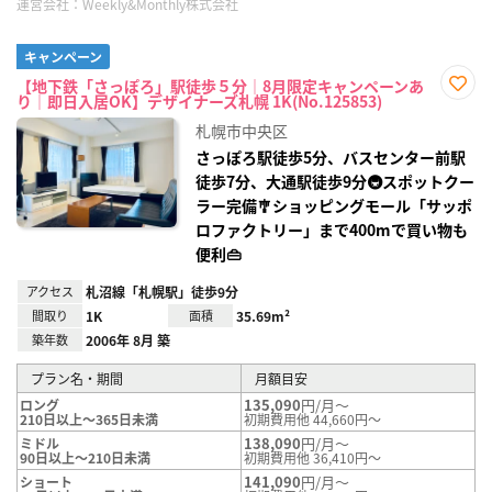
運営会社：
Weekly&Monthly株式会社
キャンペーン
【地下鉄「さっぽろ」駅徒歩５分｜8月限定キャンペーンあ
り｜即日入居OK】デザイナーズ札幌 1K(No.125853)
お気
に入
札幌市中央区
り登
録
さっぽろ駅徒歩5分、バスセンター前駅
徒歩7分、大通駅徒歩9分🚇スポットクー
ラー完備🎐ショッピングモール「サッポ
ロファクトリー」まで400mで買い物も
便利👜
アクセス
札沼線「札幌駅」徒歩9分
間取り
1K
面積
35.69m²
築年数
2006年 8月 築
プラン名・期間
月額目安
135,090
円/月～
ロング
210日以上～365日未満
初期費用他 44,660円～
138,090
円/月～
ミドル
90日以上～210日未満
初期費用他 36,410円～
141,090
円/月～
ショート