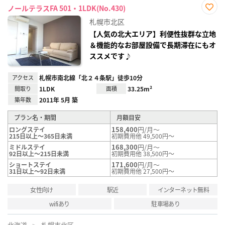
ノールテラスFA 501・1LDK(No.430)
お気
札幌市北区
に入
り登
【人気の北大エリア】利便性抜群な立地
録
＆機能的なお部屋設備で長期滞在にもオ
ススメです♪
アクセス
札幌市南北線「北２４条駅」徒歩10分
間取り
1LDK
面積
33.25m²
築年数
2011年 5月 築
プラン名・期間
月額目安
158,400
円/月～
ロングステイ
215日以上～365日未満
初期費用他 49,500円～
168,300
円/月～
ミドルステイ
92日以上～215日未満
初期費用他 38,500円～
171,600
円/月～
ショートステイ
31日以上～92日未満
初期費用他 27,500円～
女性向け
駅近
インターネット無料
wifiあり
駐車場あり
北海道
札幌市北区