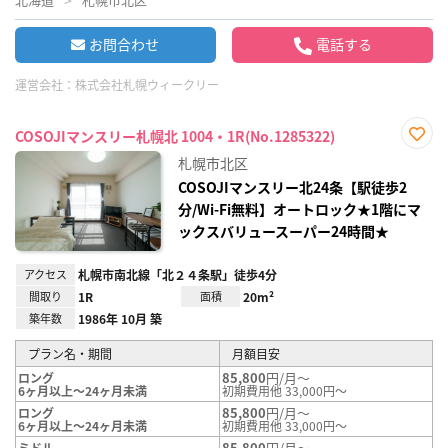
お問合わせ
電話する
運営会社：
株式会社札幌ウィークリー
COSOJIマンスリー札幌北 1004・1R(No.1285322)
お気
札幌市北区
に入
り登
COSOJIマンスリー北24条【駅徒歩2
録
分/Wi-Fi無料】オートロック★1階にマ
ックスバリュースーパー24時間★
アクセス
札幌市南北線「北２４条駅」徒歩4分
間取り
1R
面積
20m²
築年数
1986年 10月 築
プラン名・期間
月額目安
85,800
円/月～
ロング
6ヶ月以上～24ヶ月未満
初期費用他 33,000円～
85,800
円/月～
ロング
6ヶ月以上～24ヶ月未満
初期費用他 33,000円～
85,800
円/月～
ミドル