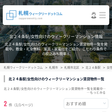
北２４条駅/女性向けのウィークリーマンション情報
北２４条駅/女性向けのウィークリーマンション賃貸物件一覧を掲
載中。敷金・礼金無料、家具・家電付をご紹介。こだわり条件で
の絞込みも簡単！
札幌ウィークリードットコム
札幌市
札幌市北区
北２４条駅
女
北２４条駅/女性向けのウィークリーマンション賃貸物件一覧
北２４条駅/女性向けのウィークリーマンション賃貸物件一覧を掲載中。敷金・礼金無料、家具・家電付をご紹介。こだわり条件での絞込みも簡単！
…
2
件（1/1ページ）