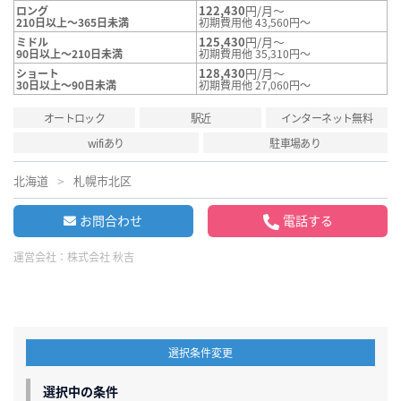
122,430
円/月～
ロング
210日以上～365日未満
初期費用他 43,560円～
125,430
円/月～
ミドル
90日以上～210日未満
初期費用他 35,310円～
128,430
円/月～
ショート
30日以上～90日未満
初期費用他 27,060円～
オートロック
駅近
インターネット無料
wifiあり
駐車場あり
北海道
札幌市北区
お問合わせ
電話する
運営会社：
株式会社 秋吉
選択条件変更
選択中の条件