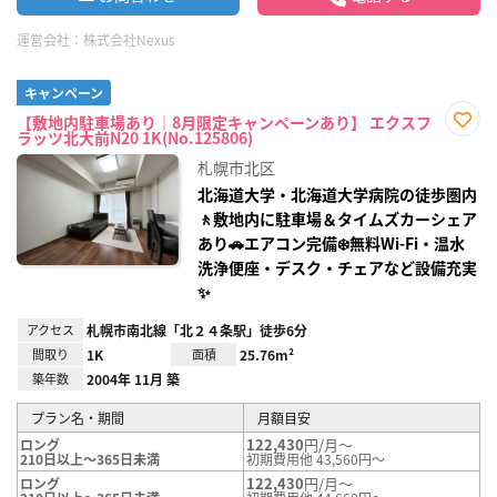
運営会社：
株式会社Nexus
キャンペーン
【敷地内駐車場あり｜8月限定キャンペーンあり】 エクスフ
ラッツ北大前N20 1K(No.125806)
お気
に入
札幌市北区
り登
録
北海道大学・北海道大学病院の徒歩圏内
🚶敷地内に駐車場＆タイムズカーシェア
あり🚗エアコン完備❄️無料Wi‑Fi・温水
洗浄便座・デスク・チェアなど設備充実
✨
アクセス
札幌市南北線「北２４条駅」徒歩6分
間取り
1K
面積
25.76m²
築年数
2004年 11月 築
プラン名・期間
月額目安
122,430
円/月～
ロング
210日以上～365日未満
初期費用他 43,560円～
122,430
円/月～
ロング