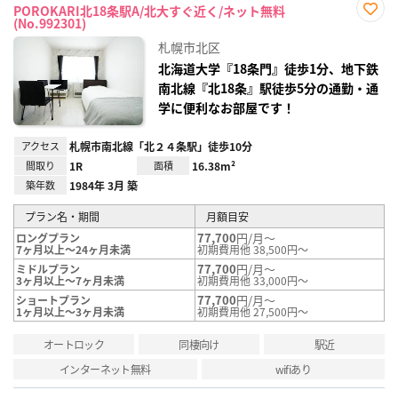
POROKARI北18条駅A/北大すぐ近く/ネット無料
(No.992301)
お気
に入
札幌市北区
り登
録
北海道大学『18条門』徒歩1分、地下鉄
南北線『北18条』駅徒歩5分の通勤・通
学に便利なお部屋です！
アクセス
札幌市南北線「北２４条駅」徒歩10分
間取り
1R
面積
16.38m²
築年数
1984年 3月 築
プラン名・期間
月額目安
77,700
円/月～
ロングプラン
7ヶ月以上～24ヶ月未満
初期費用他 38,500円～
77,700
円/月～
ミドルプラン
3ヶ月以上～7ヶ月未満
初期費用他 33,000円～
77,700
円/月～
ショートプラン
1ヶ月以上～3ヶ月未満
初期費用他 27,500円～
オートロック
同棲向け
駅近
インターネット無料
wifiあり