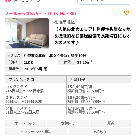
ノールテラスFA 501・1LDK(No.430)
お気
札幌市北区
に入
り登
【人気の北大エリア】利便性抜群な立地
録
＆機能的なお部屋設備で長期滞在にもオ
ススメです♪
アクセス
札幌市南北線「北２４条駅」徒歩10分
間取り
1LDK
面積
33.25m²
築年数
2011年 5月 築
プラン名・期間
月額目安
158,400
円/月～
ロングステイ
215日以上～365日未満
初期費用他 49,500円～
168,300
円/月～
ミドルステイ
92日以上～215日未満
初期費用他 38,500円～
171,600
円/月～
ショートステイ
31日以上～92日未満
初期費用他 27,500円～
オートロック
女性向け
駅近
インターネット無料
wifiあり