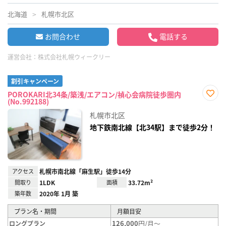
北海道
札幌市北区
お問合わせ
電話する
運営会社：
株式会社札幌ウィークリー
割引キャンペーン
POROKARI北34条/築浅/エアコン/禎心会病院徒歩圏内
(No.992188)
お気
に入
札幌市北区
り登
録
地下鉄南北線【北34駅】まで徒歩2分！
アクセス
札幌市南北線「麻生駅」徒歩14分
間取り
1LDK
面積
33.72m²
築年数
2020年 1月 築
プラン名・期間
月額目安
126,000
円/月～
ロングプラン