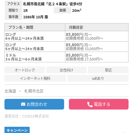
アクセス
札幌市南北線「北２４条駅」徒歩4分
間取り
1R
面積
20m²
築年数
1986年 10月 築
プラン名・期間
月額目安
85,800
円/月～
ロング
6ヶ月以上～24ヶ月未満
初期費用他 33,000円～
85,800
円/月～
ロング
6ヶ月以上～24ヶ月未満
初期費用他 33,000円～
85,800
円/月～
ミドル
3ヶ月以上～6ヶ月未満
初期費用他 27,500円～
オートロック
女性向け
駅近
インターネット無料
wifiあり
北海道
札幌市北区
お問合わせ
電話する
運営会社：
COSOJI株式会社
キャンペーン