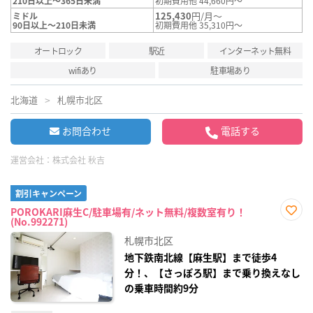
210日以上～365日未満
初期費用他 44,660円～
125,430
円/月～
ミドル
90日以上～210日未満
初期費用他 35,310円～
オートロック
駅近
インターネット無料
wifiあり
駐車場あり
北海道
札幌市北区
お問合わせ
電話する
運営会社：
株式会社 秋吉
割引キャンペーン
POROKARI麻生C/駐車場有/ネット無料/複数室有り！
(No.992271)
お気
に入
札幌市北区
り登
録
地下鉄南北線【麻生駅】まで徒歩4
分！、【さっぽろ駅】まで乗り換えなし
の乗車時間約9分