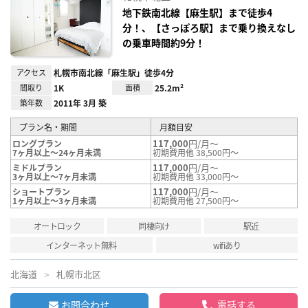
り登
録
地下鉄南北線【麻生駅】まで徒歩4
分！、【さっぽろ駅】まで乗り換えなし
の乗車時間約9分！
アクセス
札幌市南北線「麻生駅」徒歩4分
間取り
1K
面積
25.2m²
築年数
2011年 3月 築
プラン名・期間
月額目安
117,000
円/月～
ロングプラン
7ヶ月以上～24ヶ月未満
初期費用他 38,500円～
117,000
円/月～
ミドルプラン
3ヶ月以上～7ヶ月未満
初期費用他 33,000円～
117,000
円/月～
ショートプラン
1ヶ月以上～3ヶ月未満
初期費用他 27,500円～
オートロック
同棲向け
駅近
インターネット無料
wifiあり
北海道
札幌市北区
お問合わせ
電話する