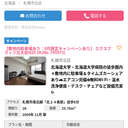
北海道
札幌市北区
お問合わせ
電話する
運営会社：
株式会社Nexus
キャンペーン
【敷地内駐車場あり｜8月限定キャンペーンあり】 エクスフ
ラッツ北大前N20 1K(No.745973)
お気
に入
札幌市北区
り登
録
北海道大学・北海道大学病院の徒歩圏内
🚶敷地内に駐車場＆タイムズカーシェア
あり🚗エアコン完備❄️無料Wi‑Fi・温水
洗浄便座・デスク・チェアなど設備充実
✨
アクセス
札幌市南北線「北２４条駅」徒歩6分
間取り
1K
面積
25.76m²
築年数
2004年 11月 築
プラン名・期間
月額目安