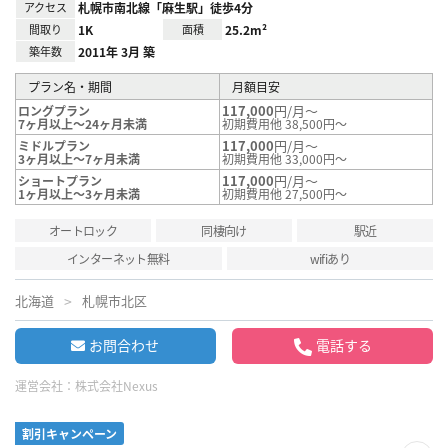
アクセス
札幌市南北線「麻生駅」徒歩4分
間取り
1K
面積
25.2m²
築年数
2011年 3月 築
プラン名・期間
月額目安
117,000
円/月～
ロングプラン
7ヶ月以上～24ヶ月未満
初期費用他 38,500円～
117,000
円/月～
ミドルプラン
3ヶ月以上～7ヶ月未満
初期費用他 33,000円～
117,000
円/月～
ショートプラン
1ヶ月以上～3ヶ月未満
初期費用他 27,500円～
オートロック
同棲向け
駅近
インターネット無料
wifiあり
北海道
札幌市北区
お問合わせ
電話する
運営会社：
株式会社Nexus
割引キャンペーン