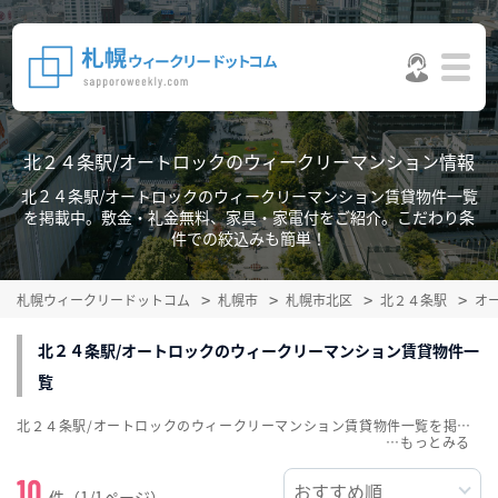
北２４条駅/オートロックのウィークリーマンション情報
北２４条駅/オートロックのウィークリーマンション賃貸物件一覧
を掲載中。敷金・礼金無料、家具・家電付をご紹介。こだわり条
件での絞込みも簡単！
札幌ウィークリードットコム
札幌市
札幌市北区
北２４条駅
オ
北２４条駅/オートロックのウィークリーマンション賃貸物件一
覧
北２４条駅/オートロックのウィークリーマンション賃貸物件一覧を掲載中。敷金・礼金無料、家具・家電付をご紹介。こだわり条件での絞込みも簡単！
…
10
件（1/1ページ）