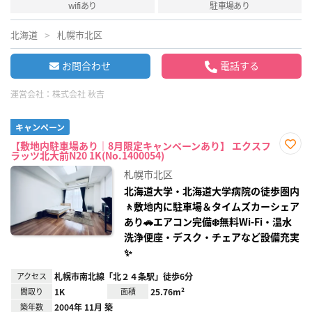
wifiあり
駐車場あり
北海道
札幌市北区
お問合わせ
電話する
運営会社：
株式会社 秋吉
キャンペーン
【敷地内駐車場あり｜8月限定キャンペーンあり】 エクスフ
ラッツ北大前N20 1K(No.1400054)
お気
に入
札幌市北区
り登
録
北海道大学・北海道大学病院の徒歩圏内
🚶敷地内に駐車場＆タイムズカーシェア
あり🚗エアコン完備❄️無料Wi‑Fi・温水
洗浄便座・デスク・チェアなど設備充実
✨
アクセス
札幌市南北線「北２４条駅」徒歩6分
間取り
1K
面積
25.76m²
築年数
2004年 11月 築