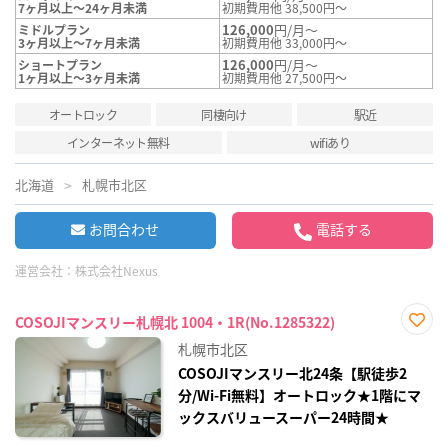
7ヶ月以上～24ヶ月未満
初期費用他 38,500円～
126,000
円/月～
ミドルプラン
3ヶ月以上～7ヶ月未満
初期費用他 33,000円～
126,000
円/月～
ショートプラン
1ヶ月以上～3ヶ月未満
初期費用他 27,500円～
オートロック
同棲向け
駅近
インターネット無料
wifiあり
北海道
札幌市北区
お問合わせ
電話する
運営会社：
株式会社Nexus
COSOJIマンスリー札幌北 1004・1R(No.1285322)
お気
札幌市北区
に入
り登
COSOJIマンスリー北24条【駅徒歩2
録
分/Wi-Fi無料】オートロック★1階にマ
ックスバリュースーパー24時間★