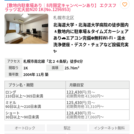
【敷地内駐車場あり｜8月限定キャンペーンあり】 エクスフ
ラッツ北大前N20 1K(No.1296953)
お気
に入
札幌市北区
り登
録
北海道大学・北海道大学病院の徒歩圏内
🚶敷地内に駐車場＆タイムズカーシェア
あり🚗エアコン完備❄️無料Wi‑Fi・温水
洗浄便座・デスク・チェアなど設備充実
✨
アクセス
札幌市南北線「北２４条駅」徒歩6分
間取り
1K
面積
25.76m²
築年数
2004年 11月 築
プラン名・期間
月額目安
122,430
円/月～
ロング
210日以上～365日未満
初期費用他 43,560円～
125,430
円/月～
ミドル
90日以上～210日未満
初期費用他 35,310円～
128,430
円/月～
ショート
30日以上～90日未満
初期費用他 27,060円～
オートロック
駅近
インターネット無料