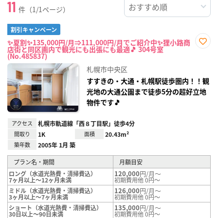
11
件（1/1ページ）
割引キャンペーン
✨夏割✨135,000円/月⇒111,000円/月でご紹介中✨狸小路商
店街と同区画内で観光にも出張にも最適🎵 304号室
お気
(No.485837)
に入
り登
札幌市中央区
録
すすきの・大通・札幌駅徒歩圏内！！観
光地の大通公園まで徒歩5分の超好立地
物件です🎵
アクセス
札幌市軌道線「西８丁目駅」徒歩4分
間取り
1K
面積
20.43m²
築年数
2005年 1月 築
プラン名・期間
月額目安
120,000
円/月～
ロング（水道光熱費・清掃費込）
7ヶ月以上～12ヶ月未満
初期費用他 0円～
126,000
円/月～
ミドル（水道光熱費・清掃費込）
3ヶ月以上～7ヶ月未満
初期費用他 0円～
135,000
円/月～
ショート（水道光熱費・清掃費込）
30日以上～90日未満
初期費用他 0円～