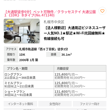
【大通駅徒歩6分】ペット可物件／クラッセステイ 大通公園
１《1DK》 Bタイプ(No.471140)
お気
に入
札幌市中央区
り登
録
【法人様歓迎】大通周辺ビジネスユーザ
ー人気NO.1★駅近★Wi-Fi光回線無料★
有線接続も可
アクセス
札幌市軌道線「西８丁目駅」徒歩3分
間取り
1DK
面積
36.1m²
築年数
2006年 1月 築
プラン名・期間
月額目安
125,400
円/月～
ロングプラン
211日以上～366日未満
初期費用他 40,000円～
125,400
円/月～
ミドルプラン
91日以上～211日未満
初期費用他 33,000円～
131,400
円/月～
ショートプラン
30日以上～91日未満
初期費用他 20,000円～
インターネット無料
女性向け
ファミリー向け