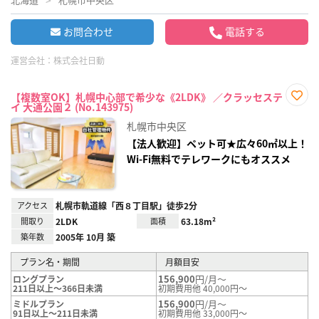
お問合わせ
電話する
運営会社：
株式会社日動
【複数室OK】札幌中心部で希少な《2LDK》 ／クラッセステ
イ 大通公園２ (No.143975)
お気
に入
札幌市中央区
り登
録
【法人歓迎】ペット可★広々60㎡以上！
Wi-Fi無料でテレワークにもオススメ
アクセス
札幌市軌道線「西８丁目駅」徒歩2分
間取り
2LDK
面積
63.18m²
築年数
2005年 10月 築
プラン名・期間
月額目安
156,900
円/月～
ロングプラン
211日以上～366日未満
初期費用他 40,000円～
156,900
円/月～
ミドルプラン
91日以上～211日未満
初期費用他 33,000円～