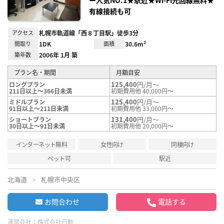
ー人気NO.1★駅近★Wi-Fi光回線無料★
有線接続も可
アクセス
札幌市軌道線「西８丁目駅」徒歩3分
間取り
1DK
面積
30.6m²
築年数
2006年 1月 築
プラン名・期間
月額目安
125,400
円/月～
ロングプラン
211日以上～366日未満
初期費用他 40,000円～
125,400
円/月～
ミドルプラン
91日以上～211日未満
初期費用他 33,000円～
131,400
円/月～
ショートプラン
30日以上～91日未満
初期費用他 20,000円～
インターネット無料
女性向け
同棲向け
ペット可
駅近
北海道
札幌市中央区
お問合わせ
電話する
運営会社：
株式会社日動