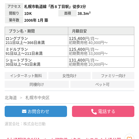
アクセス
札幌市軌道線「西８丁目駅」徒歩3分
間取り
1DK
面積
38.3m²
築年数
2006年 1月 築
プラン名・期間
月額目安
125,400
円/月～
ロングプラン
211日以上～366日未満
初期費用他 40,000円～
125,400
円/月～
ミドルプラン
91日以上～211日未満
初期費用他 33,000円～
131,400
円/月～
ショートプラン
30日以上～91日未満
初期費用他 20,000円～
インターネット無料
女性向け
ファミリー向け
同棲向け
ペット可
北海道
札幌市中央区
お問合わせ
電話する
運営会社：
株式会社日動