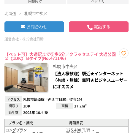
同棲向け
ペット可
北海道
札幌市中央区
お問合わせ
電話する
運営会社：
株式会社日動
【ペット可】大通駅まで徒歩6分／クラッセステイ 大通公園
２《1DK》 Bタイプ(No.471146)
お気
に入
札幌市中央区
り登
録
【法人様歓迎】駅近★インターネット
（有線・無線）無料★ビジネスユーザー
にオススメ
アクセス
札幌市軌道線「西８丁目駅」徒歩2分
間取り
1DK
面積
27.2m²
築年数
2005年 10月 築
プラン名・期間
月額目安
125,400
円/月～
ロングプラン