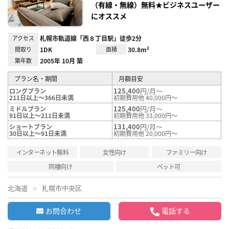
（有線・無線）無料★ビジネスユーザー
にオススメ
アクセス
札幌市軌道線「西８丁目駅」徒歩2分
間取り
1DK
面積
30.8m²
築年数
2005年 10月 築
プラン名・期間
月額目安
125,400
円/月～
ロングプラン
211日以上～366日未満
初期費用他 40,000円～
125,400
円/月～
ミドルプラン
91日以上～211日未満
初期費用他 33,000円～
131,400
円/月～
ショートプラン
30日以上～91日未満
初期費用他 20,000円～
インターネット無料
女性向け
ファミリー向け
同棲向け
ペット可
北海道
札幌市中央区
お問合わせ
電話する