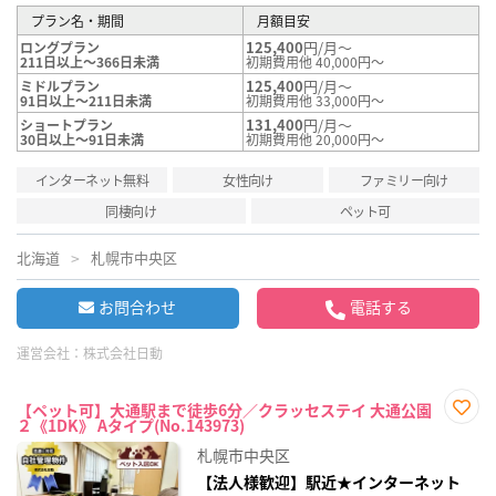
プラン名・期間
月額目安
125,400
円/月～
ロングプラン
211日以上～366日未満
初期費用他 40,000円～
125,400
円/月～
ミドルプラン
91日以上～211日未満
初期費用他 33,000円～
131,400
円/月～
ショートプラン
30日以上～91日未満
初期費用他 20,000円～
インターネット無料
女性向け
ファミリー向け
同棲向け
ペット可
北海道
札幌市中央区
お問合わせ
電話する
運営会社：
株式会社日動
【ペット可】大通駅まで徒歩6分／クラッセステイ 大通公園
２《1DK》 Aタイプ(No.143973)
お気
に入
札幌市中央区
り登
録
【法人様歓迎】駅近★インターネット