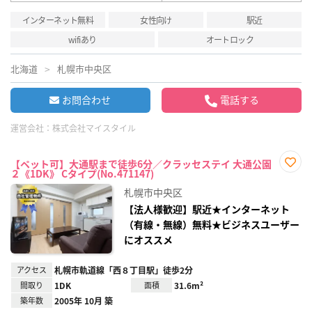
インターネット無料
女性向け
駅近
wifiあり
オートロック
北海道
札幌市中央区
お問合わせ
電話する
運営会社：
株式会社マイスタイル
【ペット可】大通駅まで徒歩6分／クラッセステイ 大通公園
２《1DK》 Cタイプ(No.471147)
お気
に入
札幌市中央区
り登
録
【法人様歓迎】駅近★インターネット
（有線・無線）無料★ビジネスユーザー
にオススメ
アクセス
札幌市軌道線「西８丁目駅」徒歩2分
間取り
1DK
面積
31.6m²
築年数
2005年 10月 築