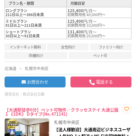
プラン名・期間
月額目安
125,400
円/月～
ロングプラン
211日以上～366日未満
初期費用他 40,000円～
125,400
円/月～
ミドルプラン
91日以上～211日未満
初期費用他 33,000円～
131,400
円/月～
ショートプラン
30日以上～91日未満
初期費用他 20,000円～
インターネット無料
女性向け
ファミリー向け
同棲向け
ペット可
北海道
札幌市中央区
お問合わせ
電話する
運営会社：
株式会社日動
【大通駅徒歩6分】ペット可物件／クラッセステイ 大通公園
１《1DK》 Dタイプ(No.471141)
お気
に入
札幌市中央区
り登
録
【法人様歓迎】大通周辺ビジネスユーザ