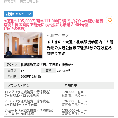
運営会社：
株式会社日動
割引キャンペーン
✨夏割✨135,000円/月⇒111,000円/月でご紹介中✨狸小路商
店街と同区画内で観光にも出張にも最適🎵 404号室
お気
(No.485838)
に入
り登
札幌市中央区
録
すすきの・大通・札幌駅徒歩圏内！！観
光地の大通公園まで徒歩5分の超好立地
物件です🎵
アクセス
札幌市軌道線「西８丁目駅」徒歩4分
間取り
1K
面積
20.43m²
築年数
2005年 1月 築
プラン名・期間
月額目安
120,000
円/月～
ロング（水道光熱費・清掃費込）
7ヶ月以上～12ヶ月未満
初期費用他 0円～
126,000
円/月～
ミドル（水道光熱費・清掃費込）
3ヶ月以上～7ヶ月未満
初期費用他 0円～
135,000
円/月～
ショート（水道光熱費・清掃費込）
30日以上～90日未満
初期費用他 0円～