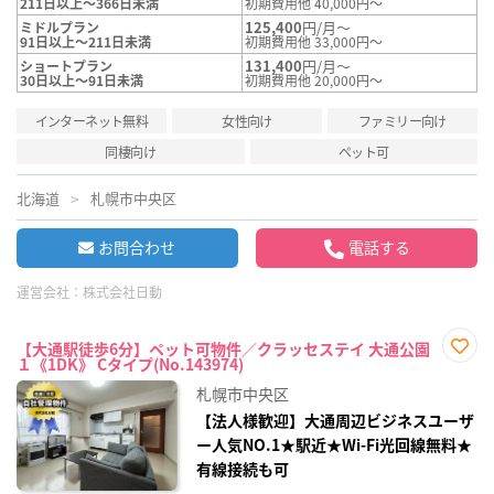
211日以上～366日未満
初期費用他 40,000円～
125,400
円/月～
ミドルプラン
91日以上～211日未満
初期費用他 33,000円～
131,400
円/月～
ショートプラン
30日以上～91日未満
初期費用他 20,000円～
インターネット無料
女性向け
ファミリー向け
同棲向け
ペット可
北海道
札幌市中央区
お問合わせ
電話する
運営会社：
株式会社日動
【大通駅徒歩6分】ペット可物件／クラッセステイ 大通公園
１《1DK》 Cタイプ(No.143974)
お気
に入
札幌市中央区
り登
録
【法人様歓迎】大通周辺ビジネスユーザ
ー人気NO.1★駅近★Wi-Fi光回線無料★
有線接続も可