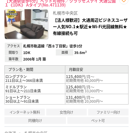
【大通駅徒歩6分】ペット可物件／クラッセステイ 大通公園
１《1DK》 Aタイプ(No.471139)
お気
に入
札幌市中央区
り登
録
【法人様歓迎】大通周辺ビジネスユーザ
ー人気NO.1★駅近★Wi-Fi光回線無料★
有線接続も可
アクセス
札幌市軌道線「西８丁目駅」徒歩3分
間取り
1DK
面積
39.6m²
築年数
2006年 1月 築
プラン名・期間
月額目安
125,400
円/月～
ロングプラン
211日以上～366日未満
初期費用他 40,000円～
125,400
円/月～
ミドルプラン
91日以上～211日未満
初期費用他 33,000円～
131,400
円/月～
ショートプラン
30日以上～91日未満
初期費用他 20,000円～
インターネット無料
女性向け
ファミリー向け
同棲向け
ペット可
北海道
札幌市中央区