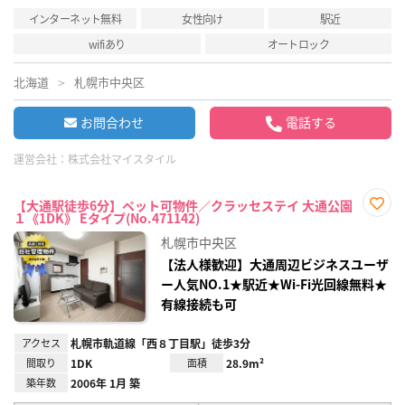
インターネット無料
女性向け
駅近
wifiあり
オートロック
北海道
札幌市中央区
お問合わせ
電話する
運営会社：
株式会社マイスタイル
【大通駅徒歩6分】ペット可物件／クラッセステイ 大通公園
１《1DK》 Eタイプ(No.471142)
お気
に入
札幌市中央区
り登
録
【法人様歓迎】大通周辺ビジネスユーザ
ー人気NO.1★駅近★Wi-Fi光回線無料★
有線接続も可
アクセス
札幌市軌道線「西８丁目駅」徒歩3分
間取り
1DK
面積
28.9m²
築年数
2006年 1月 築