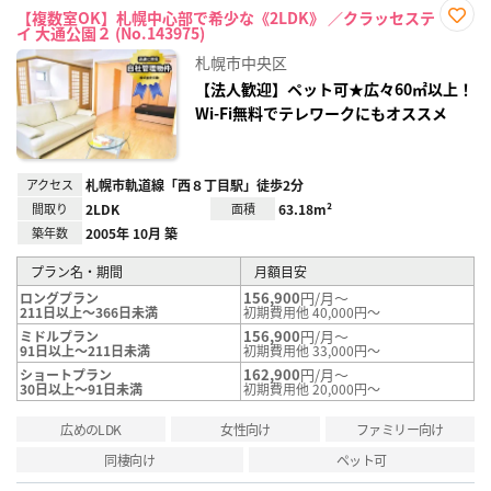
【複数室OK】札幌中心部で希少な《2LDK》 ／クラッセステ
イ 大通公園２ (No.143975)
お気
に入
札幌市中央区
り登
録
【法人歓迎】ペット可★広々60㎡以上！
Wi-Fi無料でテレワークにもオススメ
アクセス
札幌市軌道線「西８丁目駅」徒歩2分
間取り
2LDK
面積
63.18m²
築年数
2005年 10月 築
プラン名・期間
月額目安
156,900
円/月～
ロングプラン
211日以上～366日未満
初期費用他 40,000円～
156,900
円/月～
ミドルプラン
91日以上～211日未満
初期費用他 33,000円～
162,900
円/月～
ショートプラン
30日以上～91日未満
初期費用他 20,000円～
広めのLDK
女性向け
ファミリー向け
同棲向け
ペット可