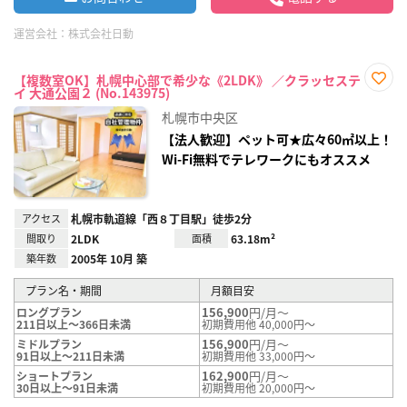
運営会社：
株式会社日動
【複数室OK】札幌中心部で希少な《2LDK》 ／クラッセステ
イ 大通公園２ (No.143975)
お気
に入
札幌市中央区
り登
録
【法人歓迎】ペット可★広々60㎡以上！
Wi-Fi無料でテレワークにもオススメ
アクセス
札幌市軌道線「西８丁目駅」徒歩2分
間取り
2LDK
面積
63.18m²
築年数
2005年 10月 築
プラン名・期間
月額目安
156,900
円/月～
ロングプラン
211日以上～366日未満
初期費用他 40,000円～
156,900
円/月～
ミドルプラン
91日以上～211日未満
初期費用他 33,000円～
162,900
円/月～
ショートプラン
30日以上～91日未満
初期費用他 20,000円～