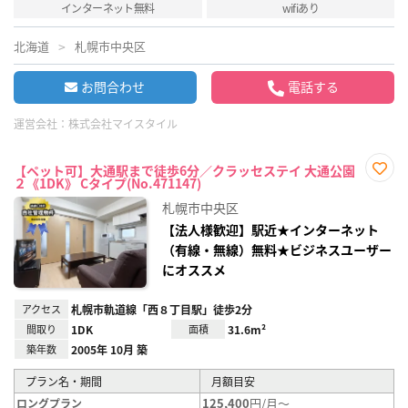
インターネット無料
wifiあり
北海道
札幌市中央区
お問合わせ
電話する
運営会社：
株式会社マイスタイル
【ペット可】大通駅まで徒歩6分／クラッセステイ 大通公園
２《1DK》 Cタイプ(No.471147)
お気
に入
札幌市中央区
り登
録
【法人様歓迎】駅近★インターネット
（有線・無線）無料★ビジネスユーザー
にオススメ
アクセス
札幌市軌道線「西８丁目駅」徒歩2分
間取り
1DK
面積
31.6m²
築年数
2005年 10月 築
プラン名・期間
月額目安
125,400
円/月～
ロングプラン