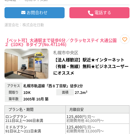
お問合わせ
電話する
運営会社：
株式会社日動
【ペット可】大通駅まで徒歩6分／クラッセステイ 大通公園
２《1DK》 Bタイプ(No.471146)
お気
に入
札幌市中央区
り登
録
【法人様歓迎】駅近★インターネット
（有線・無線）無料★ビジネスユーザー
にオススメ
アクセス
札幌市軌道線「西８丁目駅」徒歩2分
間取り
1DK
面積
27.2m²
築年数
2005年 10月 築
プラン名・期間
月額目安
125,400
円/月～
ロングプラン
211日以上～366日未満
初期費用他 40,000円～
125,400
円/月～
ミドルプラン
91日以上～211日未満
初期費用他 33,000円～