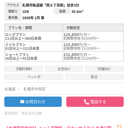
アクセス
札幌市軌道線「西８丁目駅」徒歩3分
間取り
1DK
面積
30.6m²
築年数
2006年 1月 築
プラン名・期間
月額目安
125,400
円/月～
ロングプラン
211日以上～366日未満
初期費用他 40,000円～
125,400
円/月～
ミドルプラン
91日以上～211日未満
初期費用他 33,000円～
131,400
円/月～
ショートプラン
30日以上～91日未満
初期費用他 20,000円～
手数料無料
女性向け
同棲向け
ペット可
駅近
北海道
札幌市中央区
お問合わせ
電話する
運営会社：
株式会社日動
【大通駅徒歩6分】ペット可物件／クラッセステイ 大通公園