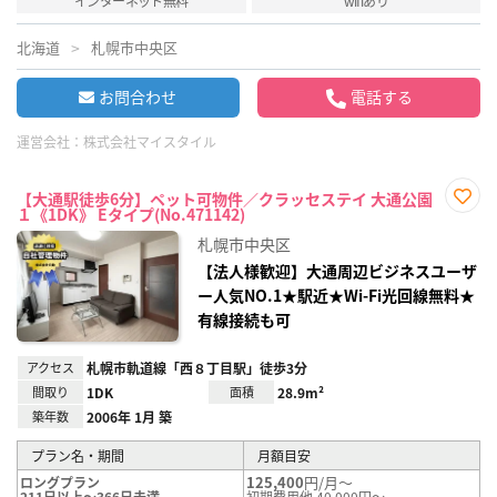
インターネット無料
wifiあり
北海道
札幌市中央区
お問合わせ
電話する
運営会社：
株式会社マイスタイル
【大通駅徒歩6分】ペット可物件／クラッセステイ 大通公園
１《1DK》 Eタイプ(No.471142)
お気
に入
札幌市中央区
り登
録
【法人様歓迎】大通周辺ビジネスユーザ
ー人気NO.1★駅近★Wi-Fi光回線無料★
有線接続も可
アクセス
札幌市軌道線「西８丁目駅」徒歩3分
間取り
1DK
面積
28.9m²
築年数
2006年 1月 築
プラン名・期間
月額目安
125,400
円/月～
ロングプラン
211日以上～366日未満
初期費用他 40,000円～