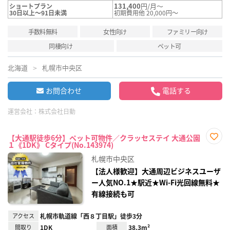
131,400
円/月～
ショートプラン
30日以上～91日未満
初期費用他 20,000円～
手数料無料
女性向け
ファミリー向け
同棲向け
ペット可
北海道
札幌市中央区
お問合わせ
電話する
運営会社：
株式会社日動
【大通駅徒歩6分】ペット可物件／クラッセステイ 大通公園
１《1DK》 Cタイプ(No.143974)
お気
に入
札幌市中央区
り登
録
【法人様歓迎】大通周辺ビジネスユーザ
ー人気NO.1★駅近★Wi-Fi光回線無料★
有線接続も可
アクセス
札幌市軌道線「西８丁目駅」徒歩3分
間取り
1DK
面積
38.3m²