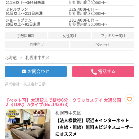
211日以上～366日未満
初期費用他 40,000円～
125,400
円/月～
ミドルプラン
91日以上～211日未満
初期費用他 33,000円～
131,400
円/月～
ショートプラン
30日以上～91日未満
初期費用他 20,000円～
手数料無料
女性向け
ファミリー向け
同棲向け
ペット可
北海道
札幌市中央区
お問合わせ
電話する
運営会社：
株式会社日動
【ペット可】大通駅まで徒歩6分／クラッセステイ 大通公園
２《1DK》 Aタイプ(No.143973)
お気
に入
札幌市中央区
り登
録
【法人様歓迎】駅近★インターネット
（有線・無線）無料★ビジネスユーザー
にオススメ