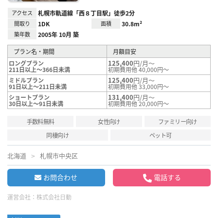
アクセス
札幌市軌道線「西８丁目駅」徒歩2分
間取り
1DK
面積
30.8m²
築年数
2005年 10月 築
プラン名・期間
月額目安
125,400
円/月～
ロングプラン
211日以上～366日未満
初期費用他 40,000円～
125,400
円/月～
ミドルプラン
91日以上～211日未満
初期費用他 33,000円～
131,400
円/月～
ショートプラン
30日以上～91日未満
初期費用他 20,000円～
手数料無料
女性向け
ファミリー向け
同棲向け
ペット可
北海道
札幌市中央区
お問合わせ
電話する
運営会社：
株式会社日動