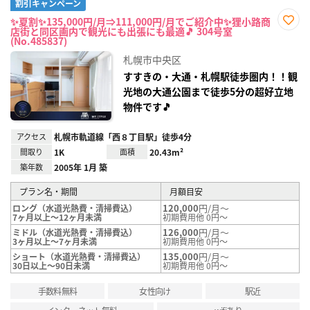
割引キャンペーン
✨夏割✨135,000円/月⇒111,000円/月でご紹介中✨狸小路商
店街と同区画内で観光にも出張にも最適🎵 304号室
お気
(No.485837)
に入
り登
札幌市中央区
録
すすきの・大通・札幌駅徒歩圏内！！観
光地の大通公園まで徒歩5分の超好立地
物件です🎵
アクセス
札幌市軌道線「西８丁目駅」徒歩4分
間取り
1K
面積
20.43m²
築年数
2005年 1月 築
プラン名・期間
月額目安
120,000
円/月～
ロング（水道光熱費・清掃費込）
7ヶ月以上～12ヶ月未満
初期費用他 0円～
126,000
円/月～
ミドル（水道光熱費・清掃費込）
3ヶ月以上～7ヶ月未満
初期費用他 0円～
135,000
円/月～
ショート（水道光熱費・清掃費込）
30日以上～90日未満
初期費用他 0円～
手数料無料
女性向け
駅近