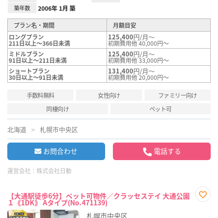
築年数
2006年 1月 築
プラン名・期間
月額目安
125,400
円/月～
ロングプラン
211日以上～366日未満
初期費用他 40,000円～
125,400
円/月～
ミドルプラン
91日以上～211日未満
初期費用他 33,000円～
131,400
円/月～
ショートプラン
30日以上～91日未満
初期費用他 20,000円～
手数料無料
女性向け
ファミリー向け
同棲向け
ペット可
北海道
札幌市中央区
お問合わせ
電話する
運営会社：
株式会社日動
【大通駅徒歩6分】ペット可物件／クラッセステイ 大通公園
１《1DK》 Aタイプ(No.471139)
お気
に入
札幌市中央区