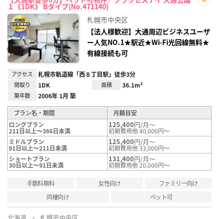
１《1DK》 Bタイプ(No.471140)
お気
に入
札幌市中央区
り登
録
【法人様歓迎】大通周辺ビジネスユーザ
ー人気NO.1★駅近★Wi-Fi光回線無料★
有線接続も可
アクセス
札幌市軌道線「西８丁目駅」徒歩3分
間取り
1DK
面積
36.1m²
築年数
2006年 1月 築
プラン名・期間
月額目安
125,400
円/月～
ロングプラン
211日以上～366日未満
初期費用他 40,000円～
125,400
円/月～
ミドルプラン
91日以上～211日未満
初期費用他 33,000円～
131,400
円/月～
ショートプラン
30日以上～91日未満
初期費用他 20,000円～
手数料無料
女性向け
ファミリー向け
同棲向け
ペット可
北海道
札幌市中央区