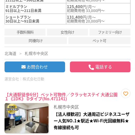
125,400
円/月～
ミドルプラン
91日以上～211日未満
初期費用他 33,000円～
131,400
円/月～
ショートプラン
30日以上～91日未満
初期費用他 20,000円～
手数料無料
女性向け
ファミリー向け
同棲向け
ペット可
北海道
札幌市中央区
お問合わせ
電話する
運営会社：
株式会社日動
【大通駅徒歩6分】ペット可物件／クラッセステイ 大通公園
１《1DK》 Dタイプ(No.471141)
お気
に入
札幌市中央区
り登
録
【法人様歓迎】大通周辺ビジネスユーザ
ー人気NO.1★駅近★Wi-Fi光回線無料★
有線接続も可