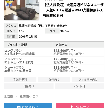
り登
録
【法人様歓迎】大通周辺ビジネスユーザ
ー人気NO.1★駅近★Wi-Fi光回線無料★
有線接続も可
アクセス
札幌市軌道線「西８丁目駅」徒歩3分
間取り
1DK
面積
39.6m²
築年数
2006年 1月 築
プラン名・期間
月額目安
125,400
円/月～
ロングプラン
211日以上～366日未満
初期費用他 40,000円～
125,400
円/月～
ミドルプラン
91日以上～211日未満
初期費用他 33,000円～
131,400
円/月～
ショートプラン
30日以上～91日未満
初期費用他 20,000円～
手数料無料
女性向け
ファミリー向け
同棲向け
ペット可
北海道
札幌市中央区
お問合わせ
電話する