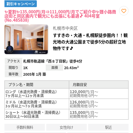
割引キャンペーン
✨夏割✨135,000円/月⇒111,000円/月でご紹介中✨狸小路商
店街と同区画内で観光にも出張にも最適🎵 404号室
お気
(No.485838)
に入
り登
札幌市中央区
録
すすきの・大通・札幌駅徒歩圏内！！観
光地の大通公園まで徒歩5分の超好立地
物件です🎵
アクセス
札幌市軌道線「西８丁目駅」徒歩4分
間取り
1K
面積
20.43m²
築年数
2005年 1月 築
プラン名・期間
月額目安
120,000
円/月～
ロング（水道光熱費・清掃費込）
7ヶ月以上～12ヶ月未満
初期費用他 0円～
126,000
円/月～
ミドル（水道光熱費・清掃費込）
3ヶ月以上～7ヶ月未満
初期費用他 0円～
135,000
円/月～
ショート（水道光熱費・清掃費込）
30日以上～90日未満
初期費用他 0円～
手数料無料
女性向け
駅近