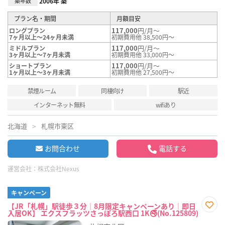
築年数
2006年 築
プラン名・期間
月額目安
117,000
円/月～
ロングプラン
7ヶ月以上～24ヶ月未満
初期費用他 38,500円～
117,000
円/月～
ミドルプラン
3ヶ月以上～7ヶ月未満
初期費用他 33,000円～
117,000
円/月～
ショートプラン
1ヶ月以上～3ヶ月未満
初期費用他 27,500円～
禁煙ルーム
同棲向け
駅近
インターネット無料
wifiあり
北海道
札幌市東区
お問合わせ
電話する
運営会社：
株式会社Nexus
キャンペーン
【JR「札幌」駅徒歩３分｜8月限定キャンペーンあり｜即日
入居OK】 エクスフラッツさっぽろ駅西口 1K🚭(No.125809)
お気
に入