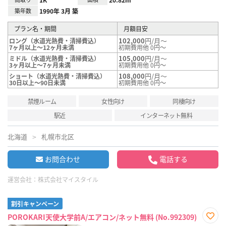
築年数
1990年 3月 築
プラン名・期間
月額目安
102,000
円/月～
ロング（水道光熱費・清掃費込）
7ヶ月以上～12ヶ月未満
初期費用他 0円～
105,000
円/月～
ミドル（水道光熱費・清掃費込）
3ヶ月以上～7ヶ月未満
初期費用他 0円～
108,000
円/月～
ショート（水道光熱費・清掃費込）
30日以上～90日未満
初期費用他 0円～
禁煙ルーム
女性向け
同棲向け
駅近
インターネット無料
北海道
札幌市北区
お問合わせ
電話する
運営会社：
株式会社マイスタイル
割引キャンペーン
POROKARI天使大学前A/エアコン/ネット無料 (No.992309)