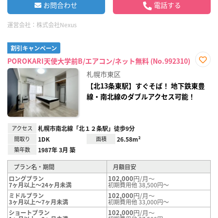
お問合わせ
電話する
運営会社：
株式会社Nexus
割引キャンペーン
POROKARI天使大学前B/エアコン/ネット無料 (No.992310)
お気
札幌市東区
に入
り登
【北13条東駅】すぐそば！ 地下鉄東豊
録
線・南北線のダブルアクセス可能！
アクセス
札幌市南北線「北１２条駅」徒歩9分
間取り
1DK
面積
26.58m²
築年数
1987年 3月 築
プラン名・期間
月額目安
102,000
円/月～
ロングプラン
7ヶ月以上～24ヶ月未満
初期費用他 38,500円～
102,000
円/月～
ミドルプラン
3ヶ月以上～7ヶ月未満
初期費用他 33,000円～
102,000
円/月～
ショートプラン