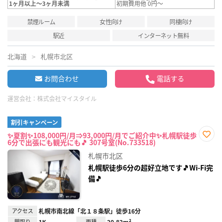
1ヶ月以上～3ヶ月未満
初期費用他 0円～
禁煙ルーム
女性向け
同棲向け
駅近
インターネット無料
北海道
札幌市北区
お問合わせ
電話する
運営会社：
株式会社マイスタイル
割引キャンペーン
✨夏割✨108,000円/月⇒93,000円/月でご紹介中✨札幌駅徒歩
6分で出張にも観光にも🎵 307号室(No.733518)
お気
に入
札幌市北区
り登
録
札幌駅徒歩6分の超好立地です🎵Wi-Fi完
備🎵
アクセス
札幌市南北線「北１８条駅」徒歩16分
間取り
1K
面積
20.82m²