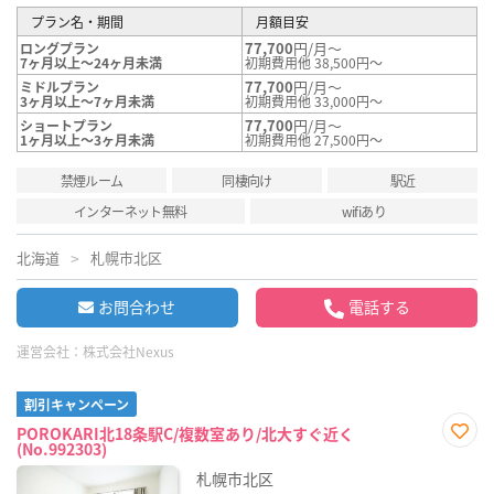
プラン名・期間
月額目安
77,700
円/月～
ロングプラン
7ヶ月以上～24ヶ月未満
初期費用他 38,500円～
77,700
円/月～
ミドルプラン
3ヶ月以上～7ヶ月未満
初期費用他 33,000円～
77,700
円/月～
ショートプラン
1ヶ月以上～3ヶ月未満
初期費用他 27,500円～
禁煙ルーム
同棲向け
駅近
インターネット無料
wifiあり
北海道
札幌市北区
お問合わせ
電話する
運営会社：
株式会社Nexus
割引キャンペーン
POROKARI北18条駅C/複数室あり/北大すぐ近く
(No.992303)
お気
に入
札幌市北区
り登