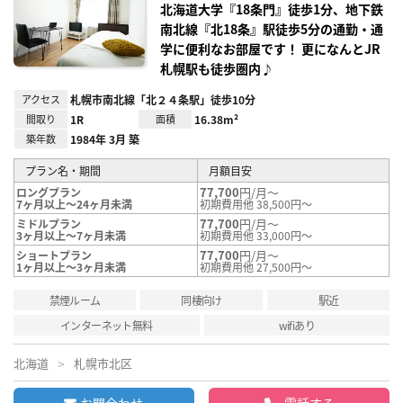
録
北海道大学『18条門』徒歩1分、地下鉄
南北線『北18条』駅徒歩5分の通勤・通
学に便利なお部屋です！ 更になんとJR
札幌駅も徒歩圏内♪
アクセス
札幌市南北線「北２４条駅」徒歩10分
間取り
1R
面積
16.38m²
築年数
1984年 3月 築
プラン名・期間
月額目安
77,700
円/月～
ロングプラン
7ヶ月以上～24ヶ月未満
初期費用他 38,500円～
77,700
円/月～
ミドルプラン
3ヶ月以上～7ヶ月未満
初期費用他 33,000円～
77,700
円/月～
ショートプラン
1ヶ月以上～3ヶ月未満
初期費用他 27,500円～
禁煙ルーム
同棲向け
駅近
インターネット無料
wifiあり
北海道
札幌市北区