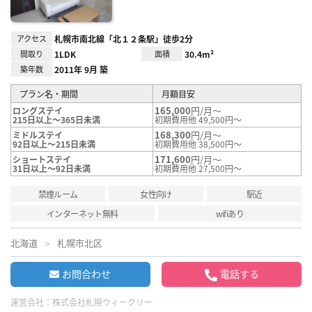
アクセス
札幌市南北線「北１２条駅」徒歩2分
間取り
1LDK
面積
30.4m²
築年数
2011年 9月 築
プラン名・期間
月額目安
165,000
円/月～
ロングステイ
215日以上～365日未満
初期費用他 49,500円～
168,300
円/月～
ミドルステイ
92日以上～215日未満
初期費用他 38,500円～
171,600
円/月～
ショートステイ
31日以上～92日未満
初期費用他 27,500円～
禁煙ルーム
女性向け
駅近
インターネット無料
wifiあり
北海道
札幌市北区
お問合わせ
電話する
運営会社：
株式会社札幌ウィークリー