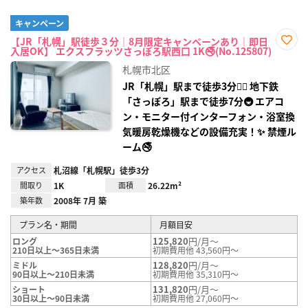
キャンペーン
【JR「札幌」駅徒歩３分｜8月限定キャンペーンあり｜即日
入居OK】 エクスフラッツさっぽろ駅西口 1K🚭(No.125807)
お気
に入
札幌市北区
り登
録
JR「札幌」駅まで徒歩3分🚶‍♂️ 地下鉄
「さっぽろ」駅まで徒歩7分🚇 エアコ
ン・モニター付インターフォン・浴室換
気暖房乾燥機などの設備充実！✨ 禁煙ル
ーム🚭
アクセス
札沼線「札幌駅」徒歩3分
間取り
1K
面積
26.22m²
築年数
2008年 7月 築
プラン名・期間
月額目安
125,820
円/月～
ロング
210日以上～365日未満
初期費用他 43,560円～
128,820
円/月～
ミドル
90日以上～210日未満
初期費用他 35,310円～
131,820
円/月～
ショート
30日以上～90日未満
初期費用他 27,060円～