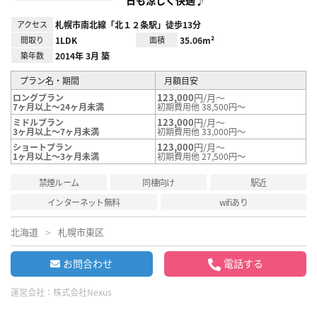
アクセス
札幌市南北線「北１２条駅」徒歩13分
間取り
1LDK
面積
35.06m²
築年数
2014年 3月 築
プラン名・期間
月額目安
123,000
円/月～
ロングプラン
7ヶ月以上～24ヶ月未満
初期費用他 38,500円～
123,000
円/月～
ミドルプラン
3ヶ月以上～7ヶ月未満
初期費用他 33,000円～
123,000
円/月～
ショートプラン
1ヶ月以上～3ヶ月未満
初期費用他 27,500円～
禁煙ルーム
同棲向け
駅近
インターネット無料
wifiあり
北海道
札幌市東区
お問合わせ
電話する
運営会社：
株式会社Nexus