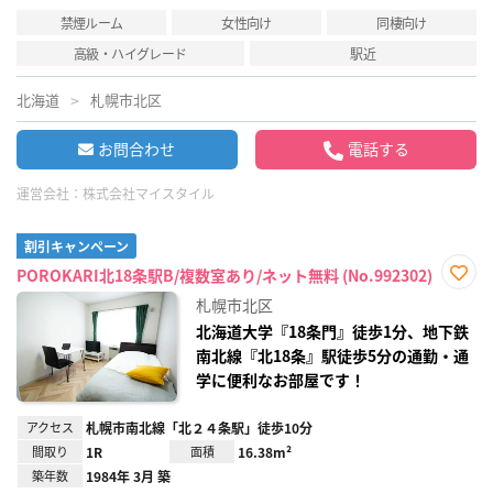
禁煙ルーム
女性向け
同棲向け
高級・ハイグレード
駅近
北海道
札幌市北区
お問合わせ
電話する
運営会社：
株式会社マイスタイル
割引キャンペーン
POROKARI北18条駅B/複数室あり/ネット無料 (No.992302)
お気
札幌市北区
に入
り登
北海道大学『18条門』徒歩1分、地下鉄
録
南北線『北18条』駅徒歩5分の通勤・通
学に便利なお部屋です！
アクセス
札幌市南北線「北２４条駅」徒歩10分
間取り
1R
面積
16.38m²
築年数
1984年 3月 築