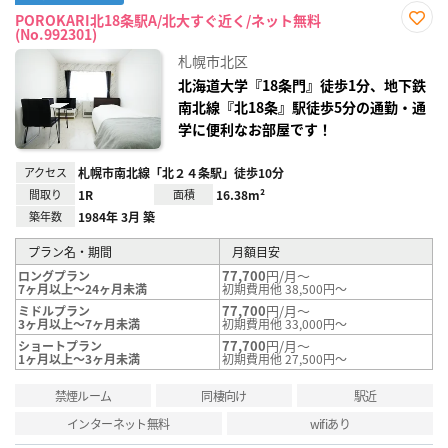
POROKARI北18条駅A/北大すぐ近く/ネット無料
(No.992301)
お気
に入
札幌市北区
り登
録
北海道大学『18条門』徒歩1分、地下鉄
南北線『北18条』駅徒歩5分の通勤・通
学に便利なお部屋です！
アクセス
札幌市南北線「北２４条駅」徒歩10分
間取り
1R
面積
16.38m²
築年数
1984年 3月 築
プラン名・期間
月額目安
77,700
円/月～
ロングプラン
7ヶ月以上～24ヶ月未満
初期費用他 38,500円～
77,700
円/月～
ミドルプラン
3ヶ月以上～7ヶ月未満
初期費用他 33,000円～
77,700
円/月～
ショートプラン
1ヶ月以上～3ヶ月未満
初期費用他 27,500円～
禁煙ルーム
同棲向け
駅近
インターネット無料
wifiあり