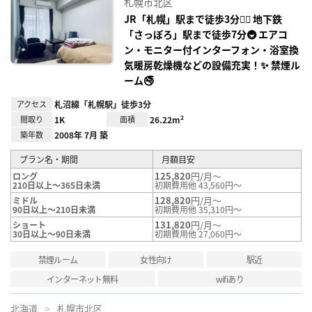
札幌市北区
り登
録
JR「札幌」駅まで徒歩3分🚶‍♂️ 地下鉄
「さっぽろ」駅まで徒歩7分🚇 エアコ
ン・モニター付インターフォン・浴室換
気暖房乾燥機などの設備充実！✨ 禁煙ル
ーム🚭
アクセス
札沼線「札幌駅」徒歩3分
間取り
1K
面積
26.22m²
築年数
2008年 7月 築
プラン名・期間
月額目安
125,820
円/月～
ロング
210日以上～365日未満
初期費用他 43,560円～
128,820
円/月～
ミドル
90日以上～210日未満
初期費用他 35,310円～
131,820
円/月～
ショート
30日以上～90日未満
初期費用他 27,060円～
禁煙ルーム
女性向け
駅近
インターネット無料
wifiあり
北海道
札幌市北区