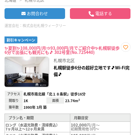
お問合わせ
電話する
運営会社：
株式会社札幌ウィークリー
割引キャンペーン
✨夏割✨108,000円/月⇒93,000円/月でご紹介中✨札幌駅徒歩
6分で出張にも観光にも🎵 302号室(No.725440)
お気
に入
札幌市北区
り登
録
札幌駅徒歩6分の超好立地です🎵Wi-Fi完
備🎵
アクセス
札幌市南北線「北１８条駅」徒歩16分
間取り
1K
面積
23.74m²
築年数
1990年 3月 築
プラン名・期間
月額目安
102,000
円/月～
ロング（水道光熱費・清掃費込）
7ヶ月以上～12ヶ月未満
初期費用他 0円～