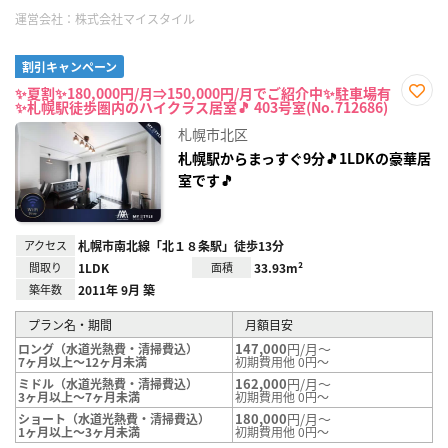
運営会社：
株式会社マイスタイル
割引キャンペーン
✨夏割✨180,000円/月⇒150,000円/月でご紹介中✨駐車場有
✨札幌駅徒歩圏内のハイクラス居室🎵 403号室(No.712686)
お気
に入
札幌市北区
り登
録
札幌駅からまっすぐ9分🎵1LDKの豪華居
室です🎵
アクセス
札幌市南北線「北１８条駅」徒歩13分
間取り
1LDK
面積
33.93m²
築年数
2011年 9月 築
プラン名・期間
月額目安
147,000
円/月～
ロング（水道光熱費・清掃費込）
7ヶ月以上～12ヶ月未満
初期費用他 0円～
162,000
円/月～
ミドル（水道光熱費・清掃費込）
3ヶ月以上～7ヶ月未満
初期費用他 0円～
180,000
円/月～
ショート（水道光熱費・清掃費込）
1ヶ月以上～3ヶ月未満
初期費用他 0円～