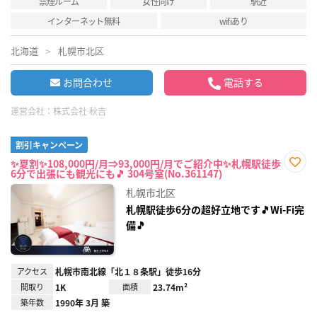
禁煙ルーム
女性向け
駅近
インターネット無料
wifiあり
北海道
札幌市北区
お問合わせ
電話する
運営会社：
株式会社 秋吉
割引キャンペーン
✨夏割✨108,000円/月⇒93,000円/月でご紹介中✨札幌駅徒歩
6分で出張にも観光にも🎵 304号室(No.361147)
お気
に入
札幌市北区
り登
録
札幌駅徒歩6分の超好立地です🎵Wi-Fi完
備🎵
アクセス
札幌市南北線「北１８条駅」徒歩16分
間取り
1K
面積
23.74m²
築年数
1990年 3月 築