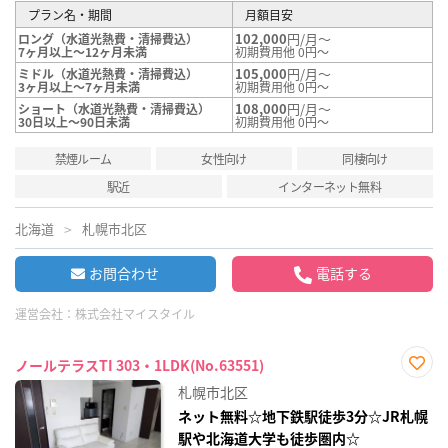
プラン名・期間
月額目安
102,000
円/月～
ロング（水道光熱費・清掃費込）
7ヶ月以上～12ヶ月未満
初期費用他 0円～
105,000
円/月～
ミドル（水道光熱費・清掃費込）
3ヶ月以上～7ヶ月未満
初期費用他 0円～
108,000
円/月～
ショート（水道光熱費・清掃費込）
30日以上～90日未満
初期費用他 0円～
禁煙ルーム
女性向け
同棲向け
駅近
インターネット無料
北海道
札幌市北区
お問合わせ
電話する
運営会社：
株式会社マイスタイル
ノールテラスTI 303・1LDK(No.63551)
お気
札幌市北区
に入
り登
ネット無料☆地下鉄駅徒歩3分☆JR札幌
録
駅や北海道大学も徒歩圏内☆