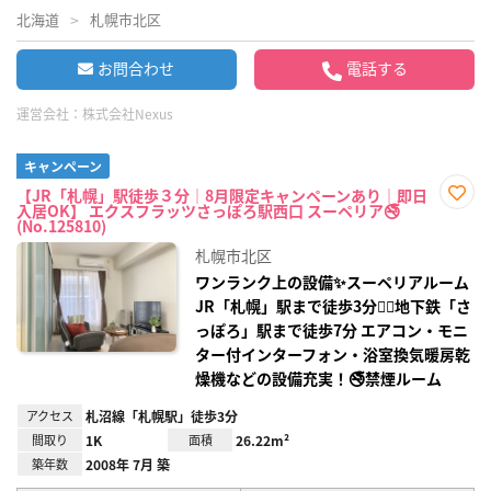
北海道
札幌市北区
お問合わせ
電話する
運営会社：
株式会社Nexus
キャンペーン
【JR「札幌」駅徒歩３分｜8月限定キャンペーンあり｜即日
入居OK】 エクスフラッツさっぽろ駅西口 スーペリア🚭
お気
(No.125810)
に入
り登
札幌市北区
録
ワンランク上の設備✨スーペリアルーム
JR「札幌」駅まで徒歩3分🚶‍♂️地下鉄「さ
っぽろ」駅まで徒歩7分 エアコン・モニ
ター付インターフォン・浴室換気暖房乾
燥機などの設備充実！🚭禁煙ルーム
アクセス
札沼線「札幌駅」徒歩3分
間取り
1K
面積
26.22m²
築年数
2008年 7月 築