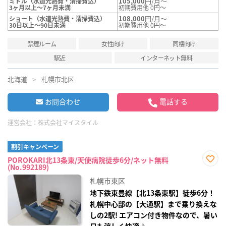
105,000
円/月～
ミドル（水道光熱費・清掃費込）
3ヶ月以上～7ヶ月未満
初期費用他 0円～
108,000
円/月～
ショート（水道光熱費・清掃費込）
30日以上～90日未満
初期費用他 0円～
禁煙ルーム
女性向け
同棲向け
駅近
インターネット無料
北海道
札幌市北区
お問合わせ
電話する
運営会社：
株式会社マイスタイル
割引キャンペーン
POROKARI北13条東/天使病院徒歩6分/ネット無料
(No.992189)
お気
に入
札幌市東区
り登
録
地下鉄東豊線【北13条東駅】徒歩6分！
札幌中心部の【大通駅】まで乗り換えな
しの2駅! エアコン付き物件なので、暑い
日も涼しく快適♪