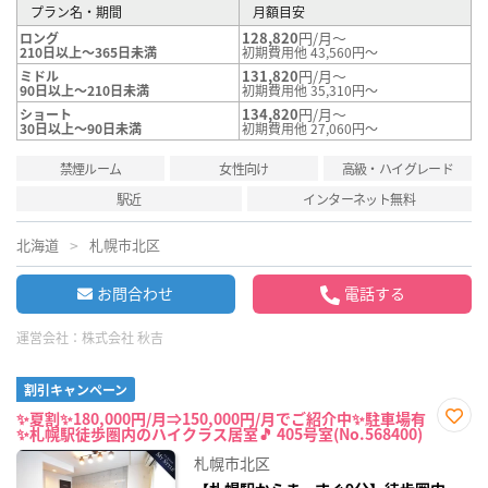
プラン名・期間
月額目安
128,820
円/月～
ロング
210日以上～365日未満
初期費用他 43,560円～
131,820
円/月～
ミドル
90日以上～210日未満
初期費用他 35,310円～
134,820
円/月～
ショート
30日以上～90日未満
初期費用他 27,060円～
禁煙ルーム
女性向け
高級・ハイグレード
駅近
インターネット無料
北海道
札幌市北区
お問合わせ
電話する
運営会社：
株式会社 秋吉
割引キャンペーン
✨夏割✨180,000円/月⇒150,000円/月でご紹介中✨駐車場有
✨札幌駅徒歩圏内のハイクラス居室🎵 405号室(No.568400)
お気
に入
札幌市北区
り登
録