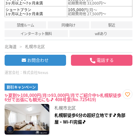
3ヶ月以上～7ヶ月未満
初期費用他 33,000円～
105,000
円/月～
ショートプラン
1ヶ月以上～3ヶ月未満
初期費用他 27,500円～
禁煙ルーム
同棲向け
駅近
インターネット無料
wifiあり
北海道
札幌市北区
お問合わせ
電話する
運営会社：
株式会社Nexus
割引キャンペーン
✨夏割✨108,000円/月⇒93,000円/月でご紹介中✨札幌駅徒歩
6分で出張にも観光にも🎵 408号室(No.725419)
お気
に入
札幌市北区
り登
録
札幌駅徒歩6分の超好立地です🎵角部
屋・Wi-Fi完備🎵