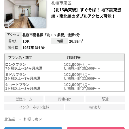
お気
札幌市東区
に入
り登
【北13条東駅】すぐそば！ 地下鉄東豊
録
線・南北線のダブルアクセス可能！
アクセス
札幌市南北線「北１２条駅」徒歩9分
間取り
1DK
面積
26.58m²
築年数
1987年 3月 築
プラン名・期間
月額目安
102,000
円/月～
ロングプラン
7ヶ月以上～24ヶ月未満
初期費用他 38,500円～
102,000
円/月～
ミドルプラン
3ヶ月以上～7ヶ月未満
初期費用他 33,000円～
102,000
円/月～
ショートプラン
1ヶ月以上～3ヶ月未満
初期費用他 27,500円～
禁煙ルーム
同棲向け
駅近
インターネット無料
wifiあり
北海道
札幌市東区