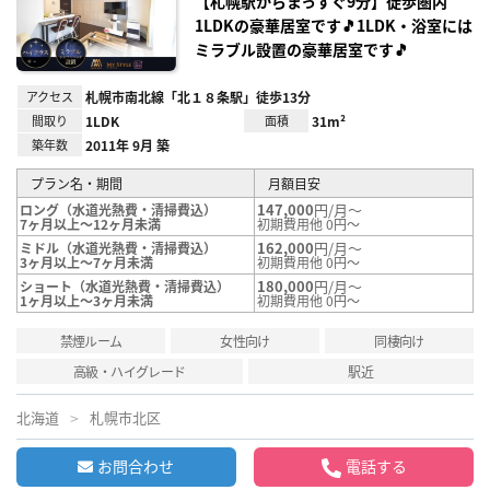
【札幌駅からまっすぐ9分】徒歩圏内
1LDKの豪華居室です🎵1LDK・浴室には
ミラブル設置の豪華居室です🎵
アクセス
札幌市南北線「北１８条駅」徒歩13分
間取り
1LDK
面積
31m²
築年数
2011年 9月 築
プラン名・期間
月額目安
147,000
円/月～
ロング（水道光熱費・清掃費込）
7ヶ月以上～12ヶ月未満
初期費用他 0円～
162,000
円/月～
ミドル（水道光熱費・清掃費込）
3ヶ月以上～7ヶ月未満
初期費用他 0円～
180,000
円/月～
ショート（水道光熱費・清掃費込）
1ヶ月以上～3ヶ月未満
初期費用他 0円～
禁煙ルーム
女性向け
同棲向け
高級・ハイグレード
駅近
北海道
札幌市北区
お問合わせ
電話する