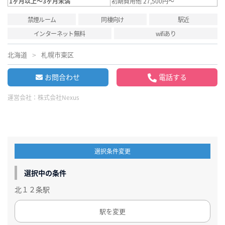
1ヶ月以上～3ヶ月未満
初期費用他 27,500円～
禁煙ルーム
同棲向け
駅近
インターネット無料
wifiあり
北海道
札幌市東区
お問合わせ
電話する
運営会社：
株式会社Nexus
選択条件変更
選択中の条件
北１２条駅
駅を変更