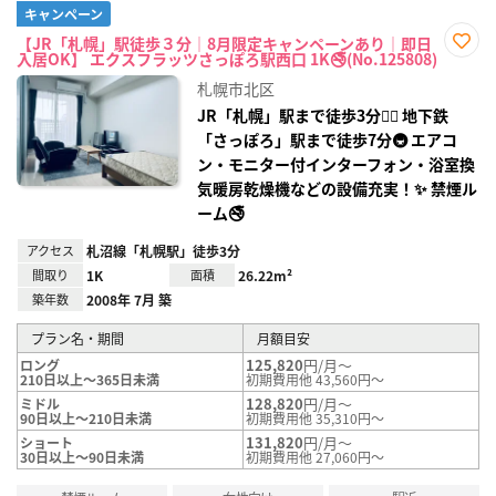
キャンペーン
【JR「札幌」駅徒歩３分｜8月限定キャンペーンあり｜即日
入居OK】 エクスフラッツさっぽろ駅西口 1K🚭(No.125808)
お気
に入
札幌市北区
り登
録
JR「札幌」駅まで徒歩3分🚶‍♂️ 地下鉄
「さっぽろ」駅まで徒歩7分🚇 エアコ
ン・モニター付インターフォン・浴室換
気暖房乾燥機などの設備充実！✨ 禁煙ル
ーム🚭
アクセス
札沼線「札幌駅」徒歩3分
間取り
1K
面積
26.22m²
築年数
2008年 7月 築
プラン名・期間
月額目安
125,820
円/月～
ロング
210日以上～365日未満
初期費用他 43,560円～
128,820
円/月～
ミドル
90日以上～210日未満
初期費用他 35,310円～
131,820
円/月～
ショート
30日以上～90日未満
初期費用他 27,060円～