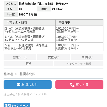
アクセス
札幌市南北線「北１８条駅」徒歩16分
間取り
1K
面積
23.74m²
築年数
1990年 3月 築
プラン名・期間
月額目安
102,000
円/月～
ロング（水道光熱費・清掃費込）
7ヶ月以上～12ヶ月未満
初期費用他 0円～
105,000
円/月～
ミドル（水道光熱費・清掃費込）
3ヶ月以上～7ヶ月未満
初期費用他 0円～
108,000
円/月～
ショート（水道光熱費・清掃費込）
30日以上～90日未満
初期費用他 0円～
禁煙ルーム
女性向け
同棲向け
駅近
インターネット無料
北海道
札幌市北区
お問合わせ
電話する
運営会社：
株式会社マイスタイル
割引キャンペーン