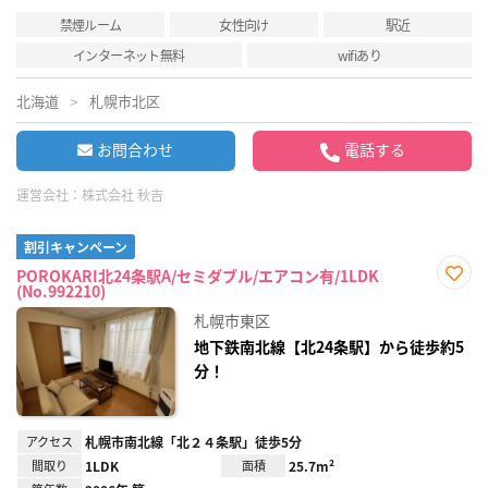
禁煙ルーム
女性向け
駅近
インターネット無料
wifiあり
北海道
札幌市北区
お問合わせ
電話する
運営会社：
株式会社 秋吉
割引キャンペーン
POROKARI北24条駅A/セミダブル/エアコン有/1LDK
(No.992210)
お気
に入
札幌市東区
り登
録
地下鉄南北線【北24条駅】から徒歩約5
分！
アクセス
札幌市南北線「北２４条駅」徒歩5分
間取り
1LDK
面積
25.7m²