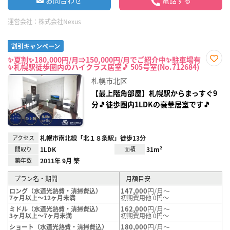
お問合わせ
電話する
運営会社：
株式会社Nexus
割引キャンペーン
✨夏割✨180,000円/月⇒150,000円/月でご紹介中✨駐車場有
✨札幌駅徒歩圏内のハイクラス居室🎵 505号室(No.712684)
お気
に入
札幌市北区
り登
録
【最上階角部屋】札幌駅からまっすぐ9
分🎵徒歩圏内1LDKの豪華居室です🎵
アクセス
札幌市南北線「北１８条駅」徒歩13分
間取り
1LDK
面積
31m²
築年数
2011年 9月 築
プラン名・期間
月額目安
147,000
円/月～
ロング（水道光熱費・清掃費込）
7ヶ月以上～12ヶ月未満
初期費用他 0円～
162,000
円/月～
ミドル（水道光熱費・清掃費込）
3ヶ月以上～7ヶ月未満
初期費用他 0円～
180,000
円/月～
ショート（水道光熱費・清掃費込）