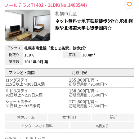
ノールテラスTI 402・1LDK(No.1408544)
お気
札幌市北区
に入
り登
ネット無料☆地下鉄駅徒歩3分☆JR札幌
録
駅や北海道大学も徒歩圏内☆
アクセス
札幌市南北線「北１２条駅」徒歩2分
間取り
1LDK
面積
30.4m²
築年数
2011年 9月 築
プラン名・期間
月額目安
165,000
円/月～
ロングステイ
215日以上～365日未満
初期費用他 49,500円～
168,300
円/月～
ミドルステイ
92日以上～215日未満
初期費用他 38,500円～
171,600
円/月～
ショートステイ
31日以上～92日未満
初期費用他 27,500円～
禁煙ルーム
女性向け
駅近
インターネット無料
wifiあり
北海道
札幌市北区