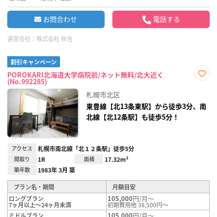
お問合わせ
電話する
運営会社：
株式会社 秋吉
割引キャンペーン
POROKARI北海道大学病院前/ネット無料/北大近く
(No.992285)
お気
に入
札幌市北区
り登
録
東豊線【北13条東駅】から徒歩3分、南
北線【北12条駅】も徒歩5分！
アクセス
札幌市南北線「北１２条駅」徒歩5分
間取り
1R
面積
17.32m²
築年数
1983年 3月 築
プラン名・期間
月額目安
105,000
円/月～
ロングプラン
7ヶ月以上～24ヶ月未満
初期費用他 38,500円～
105,000
円/月～
ミドルプラン