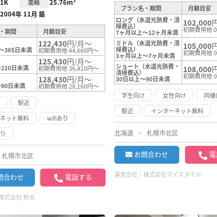
1K
25.76m²
面積
プラン名・期間
月額目安
2004年 11月 築
ロング（水道光熱費・清
102,000
掃費込）
初期費用他 
・期間
月額目安
7ヶ月以上～12ヶ月未満
122,430
円/月～
ミドル（水道光熱費・清
105,000
掃費込）
～365日未満
初期費用他 44,660円～
初期費用他 
3ヶ月以上～7ヶ月未満
125,430
円/月～
ショート（水道光熱費・
210日未満
初期費用他 36,410円～
108,000
清掃費込）
初期費用他 
128,430
円/月～
30日以上～90日未満
～90日未満
初期費用他 28,160円～
学生向け
女性向け
同棲
け
駅近
駅近
インターネット無料
ーネット無料
wifiあり
北海道
札幌市北区
あり
お問合わせ
電
札幌市北区
運営会社：
株式会社マイスタイル
問合わせ
電話する
株式会社 秋吉