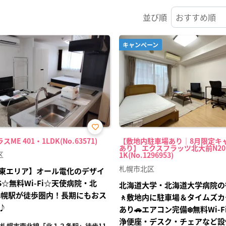
並び順
キャンペーン
お気
ME 401・1LDK(No.63571)
【敷地内駐車場あり｜8月限定キ
に入
あり】 エクスフラッツ北大前N20
り登
区
1K(No.1296953)
録
札幌市北区
東エリア】オール電化のデザイ
S☆無料Wi-Fi☆天使病院・北
北海道大学・北海道大学病院の
札幌駅が徒歩圏内！長期にもおス
🚶敷地内に駐車場＆タイムズ
♪
あり🚗エアコン完備❄️無料Wi‑
浄便座・デスク・チェアなど設
札幌市南北線「北１２条駅」徒歩11