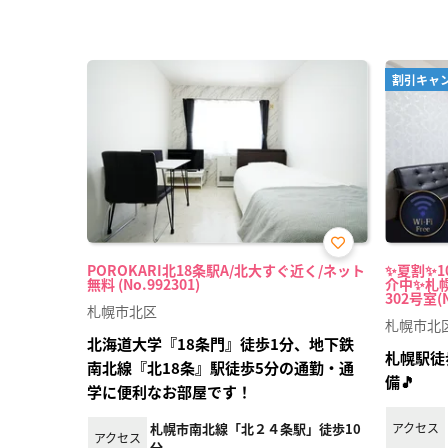
割引キャ
お気
POROKARI北18条駅A/北大すぐ近く/ネット
✨夏割✨10
に入
無料 (No.992301)
介中✨札
り登
302号室(N
録
札幌市北区
札幌市北
北海道大学『18条門』徒歩1分、地下鉄
札幌駅徒歩
南北線『北18条』駅徒歩5分の通勤・通
備🎵
学に便利なお部屋です！
札幌市南北線「北２４条駅」徒歩10
アクセス
アクセス
分