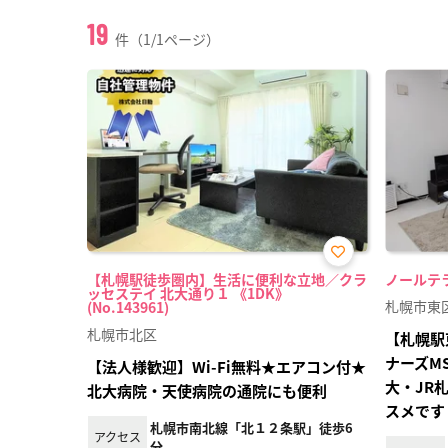
19
件（1/1ページ）
お気
【札幌駅徒歩圏内】生活に便利な立地／クラ
ノールテラス
に入
ッセステイ 北大通り１ 《1DK》
り登
札幌市東
(No.143961)
録
札幌市北区
【札幌駅
ナーズM
【法人様歓迎】Wi-Fi無料★エアコン付★
大・JR
北大病院・天使病院の通院にも便利
スメです
札幌市南北線「北１２条駅」徒歩6
アクセス
分