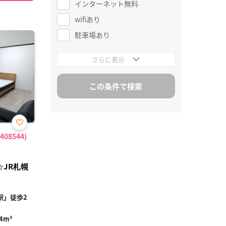
インターネット無料
wifiあり
駐車場あり
さらに表示
お気
08544)
に入
り登
録
JR札幌
駅」徒歩2
.4m²