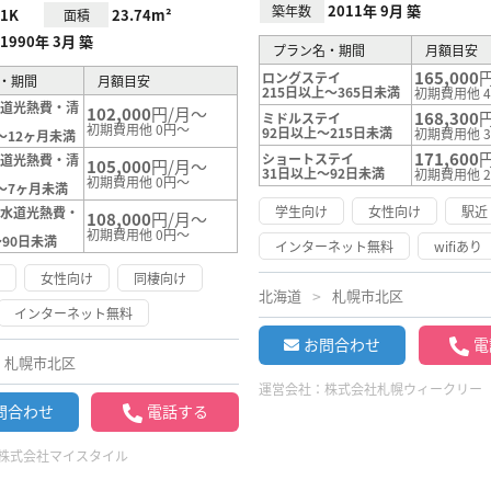
2011年 9月 築
築年数
1K
23.74m²
面積
1990年 3月 築
プラン名・期間
月額目安
165,000
ロングステイ
・期間
月額目安
215日以上～365日未満
初期費用他 4
水道光熱費・清
102,000
円/月～
168,300
ミドルステイ
初期費用他 0円～
92日以上～215日未満
初期費用他 3
～12ヶ月未満
171,600
ショートステイ
水道光熱費・清
105,000
円/月～
31日以上～92日未満
初期費用他 2
初期費用他 0円～
～7ヶ月未満
学生向け
女性向け
駅近
（水道光熱費・
108,000
円/月～
）
初期費用他 0円～
～90日未満
インターネット無料
wifiあり
け
女性向け
同棲向け
北海道
札幌市北区
インターネット無料
お問合わせ
電
札幌市北区
運営会社：
株式会社札幌ウィークリー
問合わせ
電話する
株式会社マイスタイル