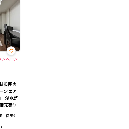
お気
ャンペーン
に入
り登
録
徒歩圏内
カーシェア
Fi・温水洗
備充実✨
駅」徒歩6
²