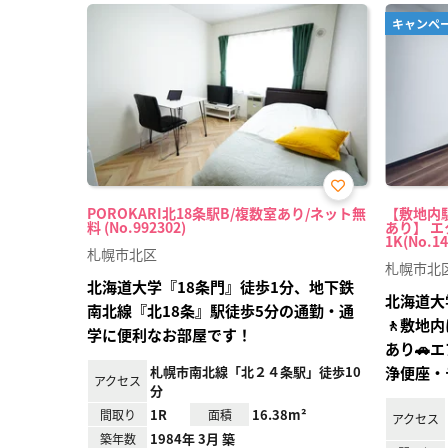
キャンペ
お気
POROKARI北18条駅B/複数室あり/ネット無
【敷地内
に入
料 (No.992302)
あり】 エ
り登
1K(No.14
録
札幌市北区
札幌市北
北海道大学『18条門』徒歩1分、地下鉄
北海道大
南北線『北18条』駅徒歩5分の通勤・通
🚶敷地
学に便利なお部屋です！
あり🚗エ
札幌市南北線「北２４条駅」徒歩10
浄便座・
アクセス
分
1R
16.38m²
間取り
面積
アクセス
1984年 3月 築
築年数