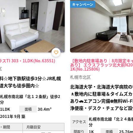
キャンペーン
お気
TI 303・1LDK(No.63551)
【敷地内駐車場あり｜8月限定キ
に入
あり】 エクスフラッツ北大前N20
り登
区
1K(No.125806)
録
札幌市北区
料☆地下鉄駅徒歩3分☆JR札幌
道大学も徒歩圏内☆
北海道大学・北海道大学病院の
🚶敷地内に駐車場＆タイムズ
札幌市南北線「北１２条駅」徒歩2
あり🚗エアコン完備❄️無料Wi‑
分
浄便座・デスク・チェアなど設
1LDK
30.4m²
面積
2011年 9月 築
札幌市南北線「北２４条
アクセス
分
・期間
月額目安
1K
25.76m
間取り
面積