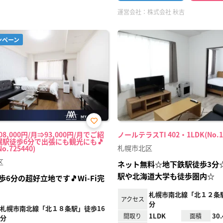
運営会社：
株式会社 秋吉
ンペーン
お気
8,000円/月⇒93,000円/月でご紹
ノールテラスTI 402・1LDK(No.14
に入
幌駅徒歩6分で出張にも観光にも🎵
り登
札幌市北区
o.725440)
録
区
ネット無料☆地下鉄駅徒歩3分☆
駅や北海道大学も徒歩圏内☆
6分の超好立地です🎵Wi-Fi完
札幌市南北線「北１２条
アクセス
分
札幌市南北線「北１８条駅」徒歩16
1LDK
30
間取り
面積
分