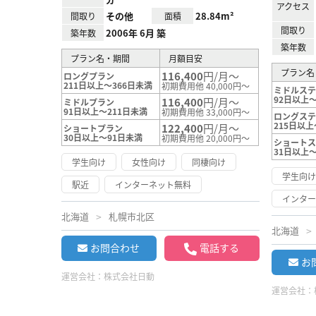
アクセス
その他
28.84m²
間取り
面積
間取り
2006年 6月 築
築年数
築年数
プラン名・期間
月額目安
プラン名
116,400
円/月～
ロングプラン
211日以上～366日未満
初期費用他 40,000円～
ミドルス
92日以上～
116,400
円/月～
ミドルプラン
91日以上～211日未満
初期費用他 33,000円～
ロングス
215日以上
122,400
円/月～
ショートプラン
30日以上～91日未満
初期費用他 20,000円～
ショート
31日以上
学生向け
女性向け
同棲向け
学生向
駅近
インターネット無料
インタ
北海道
札幌市北区
北海道
お問合わせ
電話する
お
運営会社：
株式会社日動
運営会社：