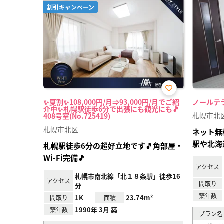
割引キャンペーン
お気
✨夏割✨108,000円/月⇒93,000円/月でご紹
ノールテラス
に入
介中✨札幌駅徒歩6分で出張にも観光にも🎵
り登
札幌市北
408号室(No.725419)
録
札幌市北区
ネット無
駅や北海
札幌駅徒歩6分の超好立地です🎵角部屋・
Wi-Fi完備🎵
アクセス
札幌市南北線「北１８条駅」徒歩16
アクセス
間取り
分
築年数
1K
23.74m²
間取り
面積
1990年 3月 築
築年数
プラン名