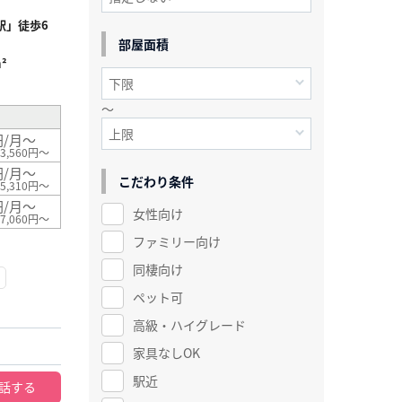
駅」徒歩6
部屋面積
²
～
円/月～
3,560円～
円/月～
こだわり条件
5,310円～
円/月～
女性向け
7,060円～
ファミリー向け
同棲向け
ペット可
高級・ハイグレード
家具なしOK
駅近
話する