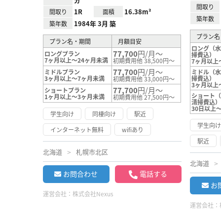
間取り
1R
16.38m²
間取り
面積
築年数
1984年 3月 築
築年数
プラン名
プラン名・期間
月額目安
ロング（
77,700
円/月～
ロングプラン
掃費込）
7ヶ月以上～24ヶ月未満
初期費用他 38,500円～
7ヶ月以上
77,700
円/月～
ミドルプラン
ミドル（
3ヶ月以上～7ヶ月未満
掃費込）
初期費用他 33,000円～
3ヶ月以上
77,700
円/月～
ショートプラン
ショート
1ヶ月以上～3ヶ月未満
初期費用他 27,500円～
清掃費込
30日以上
学生向け
同棲向け
駅近
学生向
インターネット無料
wifiあり
駅近
北海道
札幌市北区
北海道
お問合わせ
電話する
お
運営会社：
株式会社Nexus
運営会社：