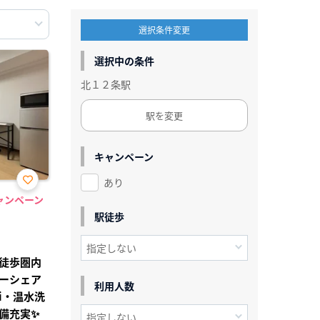
選択条件変更
選択中の条件
北１２条駅
駅を変更
キャンペーン
あり
お気
ャンペーン
に入
り登
駅徒歩
録
徒歩圏内
カーシェア
利用人数
Fi・温水洗
備充実✨