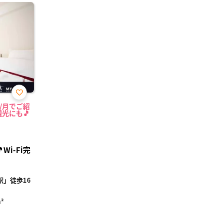
お気
円/月でご紹
に入
光にも🎵
り登
録
i-Fi完
」徒歩16
²