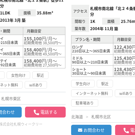
分
札幌市南北線「北２４条
アクセス
1LDK
35.88m²
面積
分
2013年 3月 築
1K
25.76m
間取り
面積
2004年 11月 築
築年数
・期間
月額目安
155,100
円/月～
テイ
プラン名・期間
月額目安
215日未満
初期費用他 38,500円～
122,430
ロング
158,400
円/月～
テイ
210日以上～365日未満
初期費用他 4
～365日未満
初期費用他 49,500円～
125,430
ミドル
158,400
円/月～
ステイ
90日以上～210日未満
初期費用他 3
～92日未満
初期費用他 27,500円～
128,430
ショート
30日以上～90日未満
初期費用他 2
け
女性向け
駅近
学生向け
駅近
ーネット無料
wifiあり
インターネット無料
wifiあり
札幌市東区
駐車場あり
問合わせ
電話する
北海道
札幌市北区
株式会社札幌ウィークリー
お問合わせ
電