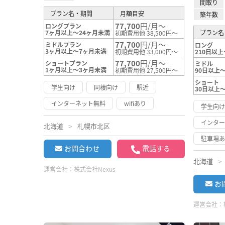
間取り
プラン名・期間
月額目安
築年数
77,700
円/月～
ロングプラン
7ヶ月以上～24ヶ月未満
プラン名
初期費用他 38,500円～
77,700
円/月～
ミドルプラン
ロング
3ヶ月以上～7ヶ月未満
初期費用他 33,000円～
210日以上
77,700
円/月～
ショートプラン
ミドル
1ヶ月以上～3ヶ月未満
初期費用他 27,500円～
90日以上～
ショート
学生向け
同棲向け
駅近
30日以上
インターネット無料
wifiあり
学生向
インタ
北海道
札幌市北区
駐車場
お問合わせ
電話する
北海道
運営会社：
株式会社Nexus
お
運営会社：