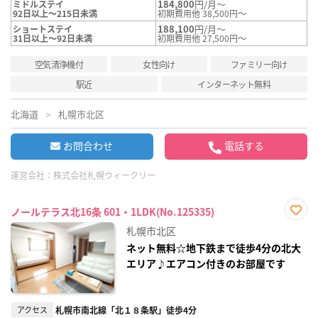
184,800
円/月～
ミドルステイ
92日以上～215日未満
初期費用他 38,500円～
188,100
円/月～
ショートステイ
31日以上～92日未満
初期費用他 27,500円～
空気清浄機付
女性向け
ファミリー向け
駅近
インターネット無料
北海道
札幌市北区
お問合わせ
電話する
運営会社：
株式会社札幌ウィークリー
ノールテラス北16条 601・1LDK(No.125335)
お気
札幌市北区
に入
り登
ネット無料☆地下鉄まで徒歩4分の北大
録
エリア♪エアコン付きのお部屋です
アクセス
札幌市南北線「北１８条駅」徒歩4分