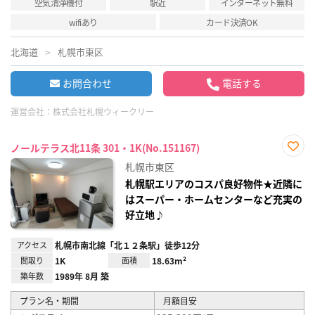
空気清浄機付
駅近
インターネット無料
wifiあり
カード決済OK
北海道
札幌市東区
お問合わせ
電話する
運営会社：
株式会社札幌ウィークリー
ノールテラス北11条 301・1K(No.151167)
お気
札幌市東区
に入
り登
札幌駅エリアのコスパ良好物件★近隣に
録
はスーパー・ホームセンターなど充実の
好立地♪
アクセス
札幌市南北線「北１２条駅」徒歩12分
間取り
1K
面積
18.63m²
築年数
1989年 8月 築
プラン名・期間
月額目安