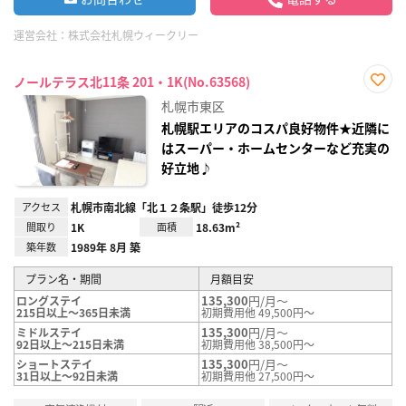
運営会社：
株式会社札幌ウィークリー
ノールテラス北11条 201・1K(No.63568)
お気
札幌市東区
に入
り登
札幌駅エリアのコスパ良好物件★近隣に
録
はスーパー・ホームセンターなど充実の
好立地♪
アクセス
札幌市南北線「北１２条駅」徒歩12分
間取り
1K
面積
18.63m²
築年数
1989年 8月 築
プラン名・期間
月額目安
135,300
円/月～
ロングステイ
215日以上～365日未満
初期費用他 49,500円～
135,300
円/月～
ミドルステイ
92日以上～215日未満
初期費用他 38,500円～
135,300
円/月～
ショートステイ
31日以上～92日未満
初期費用他 27,500円～