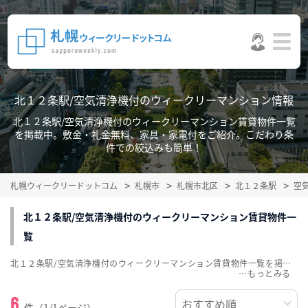
北１２条駅/空気清浄機付のウィークリーマンション情報
北１２条駅/空気清浄機付のウィークリーマンション賃貸物件一覧
を掲載中。敷金・礼金無料、家具・家電付をご紹介。こだわり条
件での絞込みも簡単！
札幌ウィークリードットコム
札幌市
札幌市北区
北１２条駅
空
北１２条駅/空気清浄機付のウィークリーマンション賃貸物件一
覧
北１２条駅/空気清浄機付のウィークリーマンション賃貸物件一覧を掲載中。敷金・礼金無料、家具・家電付をご紹介。こだわり条件での絞込みも簡単！
…
6
件（1/1ページ）