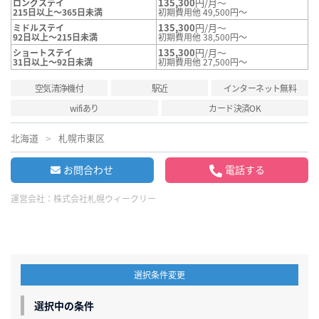
135,300
円/月～
ロングステイ
215日以上～365日未満
初期費用他 49,500円～
135,300
円/月～
ミドルステイ
92日以上～215日未満
初期費用他 38,500円～
135,300
円/月～
ショートステイ
31日以上～92日未満
初期費用他 27,500円～
空気清浄機付
駅近
インターネット無料
wifiあり
カード決済OK
北海道
札幌市東区
お問合わせ
電話する
運営会社：
株式会社札幌ウィークリー
選択条件変更
選択中の条件