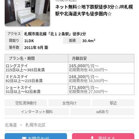
に入
り登
ネット無料☆地下鉄駅徒歩3分☆JR札幌
録
駅や北海道大学も徒歩圏内☆
アクセス
札幌市南北線「北１２条駅」徒歩2分
間取り
1LDK
面積
30.4m²
築年数
2011年 9月 築
プラン名・期間
月額目安
165,000
円/月～
ロングステイ
215日以上～365日未満
初期費用他 49,500円～
168,300
円/月～
ミドルステイ
92日以上～215日未満
初期費用他 38,500円～
171,600
円/月～
ショートステイ
31日以上～92日未満
初期費用他 27,500円～
空気清浄機付
女性向け
駅近
インターネット無料
wifiあり
北海道
札幌市北区
お問合わせ
電話する