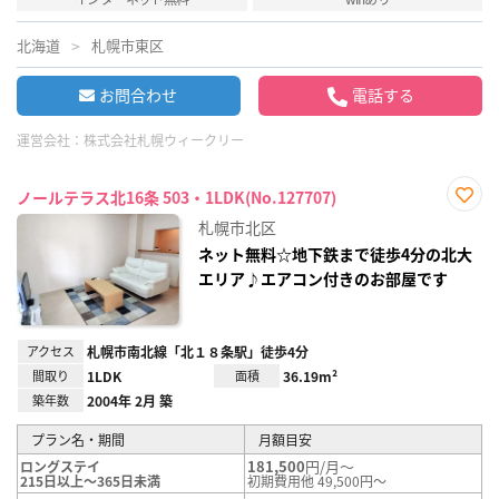
北海道
札幌市東区
お問合わせ
電話する
運営会社：
株式会社札幌ウィークリー
ノールテラス北16条 503・1LDK(No.127707)
お気
札幌市北区
に入
り登
ネット無料☆地下鉄まで徒歩4分の北大
録
エリア♪エアコン付きのお部屋です
アクセス
札幌市南北線「北１８条駅」徒歩4分
間取り
1LDK
面積
36.19m²
築年数
2004年 2月 築
プラン名・期間
月額目安
181,500
円/月～
ロングステイ
215日以上～365日未満
初期費用他 49,500円～