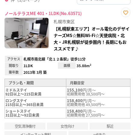
ノールテラスME 401・1LDK(No.63571)
お気
札幌市東区
に入
り登
【札幌駅東エリア】オール電化のデザイ
録
ナーズMS☆無料Wi-Fi☆天使病院・北
大・JR札幌駅が徒歩圏内！長期にもお
ススメです♪
アクセス
札幌市南北線「北１２条駅」徒歩11分
間取り
1LDK
面積
35.88m²
築年数
2013年 3月 築
プラン名・期間
月額目安
155,100
円/月～
ミドルステイ
92日以上～215日未満
初期費用他 38,500円～
158,400
円/月～
ロングステイ
215日以上～365日未満
初期費用他 49,500円～
158,400
円/月～
ショートステイ
31日以上～92日未満
初期費用他 27,500円～
空気清浄機付
女性向け
駅近
インターネット無料
wifiあり