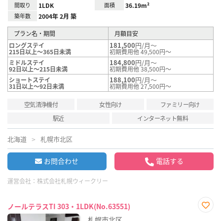
間取り
1LDK
面積
36.19m²
築年数
2004年 2月 築
プラン名・期間
月額目安
181,500
円/月～
ロングステイ
215日以上～365日未満
初期費用他 49,500円～
184,800
円/月～
ミドルステイ
92日以上～215日未満
初期費用他 38,500円～
188,100
円/月～
ショートステイ
31日以上～92日未満
初期費用他 27,500円～
空気清浄機付
女性向け
ファミリー向け
駅近
インターネット無料
北海道
札幌市北区
お問合わせ
電話する
運営会社：
株式会社札幌ウィークリー
ノールテラスTI 303・1LDK(No.63551)
お気
札幌市北区