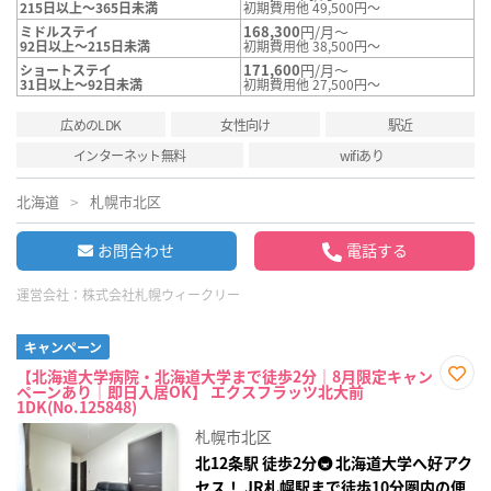
215日以上～365日未満
初期費用他 49,500円～
168,300
円/月～
ミドルステイ
92日以上～215日未満
初期費用他 38,500円～
171,600
円/月～
ショートステイ
31日以上～92日未満
初期費用他 27,500円～
広めのLDK
女性向け
駅近
インターネット無料
wifiあり
北海道
札幌市北区
お問合わせ
電話する
運営会社：
株式会社札幌ウィークリー
キャンペーン
【北海道大学病院・北海道大学まで徒歩2分｜8月限定キャン
ペーンあり｜即日入居OK】 エクスフラッツ北大前
お気
1DK(No.125848)
に入
り登
札幌市北区
録
北12条駅 徒歩2分🚇 北海道大学へ好アク
セス！ JR札幌駅まで徒歩10分圏内の便