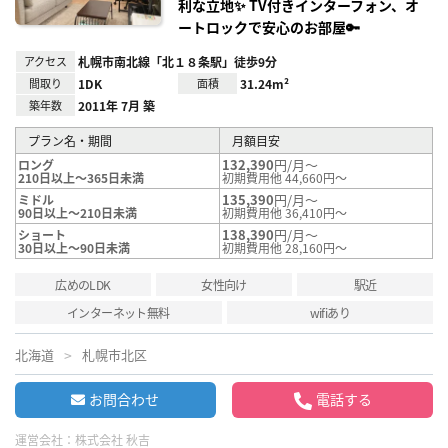
利な立地✨ TV付きインターフォン、オ
ートロックで安心のお部屋🔑
アクセス
札幌市南北線「北１８条駅」徒歩9分
間取り
1DK
面積
31.24m²
築年数
2011年 7月 築
プラン名・期間
月額目安
132,390
円/月～
ロング
210日以上～365日未満
初期費用他 44,660円～
135,390
円/月～
ミドル
90日以上～210日未満
初期費用他 36,410円～
138,390
円/月～
ショート
30日以上～90日未満
初期費用他 28,160円～
広めのLDK
女性向け
駅近
インターネット無料
wifiあり
北海道
札幌市北区
お問合わせ
電話する
運営会社：
株式会社 秋吉