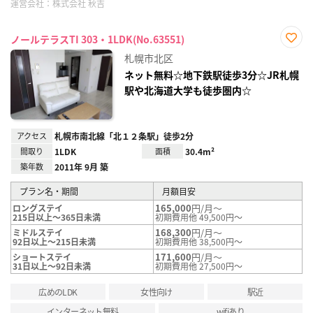
運営会社：
株式会社 秋吉
ノールテラスTI 303・1LDK(No.63551)
お気
札幌市北区
に入
り登
ネット無料☆地下鉄駅徒歩3分☆JR札幌
録
駅や北海道大学も徒歩圏内☆
アクセス
札幌市南北線「北１２条駅」徒歩2分
間取り
1LDK
面積
30.4m²
築年数
2011年 9月 築
プラン名・期間
月額目安
165,000
円/月～
ロングステイ
215日以上～365日未満
初期費用他 49,500円～
168,300
円/月～
ミドルステイ
92日以上～215日未満
初期費用他 38,500円～
171,600
円/月～
ショートステイ
31日以上～92日未満
初期費用他 27,500円～
広めのLDK
女性向け
駅近
インターネット無料
wifiあり