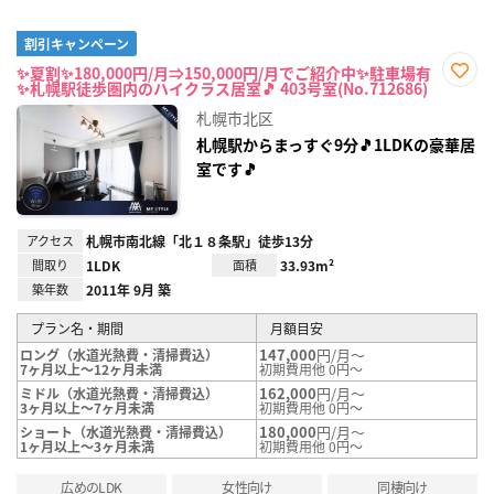
割引キャンペーン
✨夏割✨180,000円/月⇒150,000円/月でご紹介中✨駐車場有
✨札幌駅徒歩圏内のハイクラス居室🎵 403号室(No.712686)
お気
に入
札幌市北区
り登
録
札幌駅からまっすぐ9分🎵1LDKの豪華居
室です🎵
アクセス
札幌市南北線「北１８条駅」徒歩13分
間取り
1LDK
面積
33.93m²
築年数
2011年 9月 築
プラン名・期間
月額目安
147,000
円/月～
ロング（水道光熱費・清掃費込）
7ヶ月以上～12ヶ月未満
初期費用他 0円～
162,000
円/月～
ミドル（水道光熱費・清掃費込）
3ヶ月以上～7ヶ月未満
初期費用他 0円～
180,000
円/月～
ショート（水道光熱費・清掃費込）
1ヶ月以上～3ヶ月未満
初期費用他 0円～
広めのLDK
女性向け
同棲向け