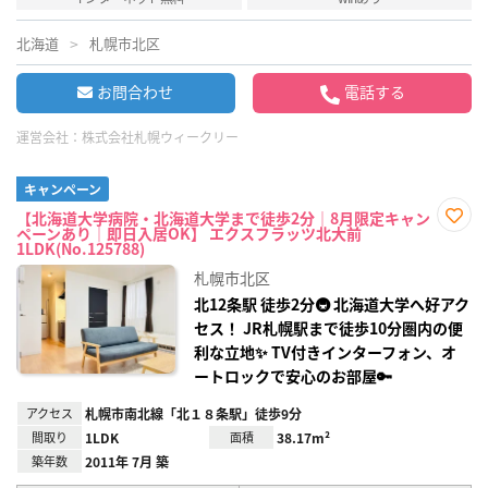
北海道
札幌市北区
お問合わせ
電話する
運営会社：
株式会社札幌ウィークリー
キャンペーン
【北海道大学病院・北海道大学まで徒歩2分｜8月限定キャン
ペーンあり｜即日入居OK】 エクスフラッツ北大前
お気
1LDK(No.125788)
に入
り登
札幌市北区
録
北12条駅 徒歩2分🚇 北海道大学へ好アク
セス！ JR札幌駅まで徒歩10分圏内の便
利な立地✨ TV付きインターフォン、オ
ートロックで安心のお部屋🔑
アクセス
札幌市南北線「北１８条駅」徒歩9分
間取り
1LDK
面積
38.17m²
築年数
2011年 7月 築