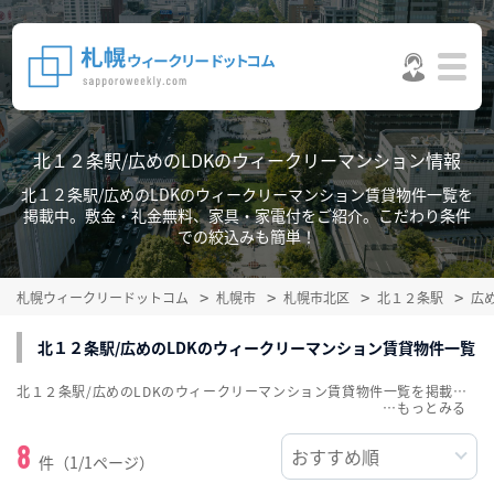
北１２条駅/広めのLDKのウィークリーマンション情報
北１２条駅/広めのLDKのウィークリーマンション賃貸物件一覧を
掲載中。敷金・礼金無料、家具・家電付をご紹介。こだわり条件
での絞込みも簡単！
札幌ウィークリードットコム
札幌市
札幌市北区
北１２条駅
広
北１２条駅/広めのLDKのウィークリーマンション賃貸物件一覧
北１２条駅/広めのLDKのウィークリーマンション賃貸物件一覧を掲載中。敷金・礼金無料、家具・家電付をご紹介。こだわり条件での絞込みも簡単！
…
8
件（1/1ページ）