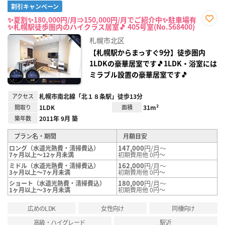
割引キャンペーン
✨夏割✨180,000円/月⇒150,000円/月でご紹介中✨駐車場有
✨札幌駅徒歩圏内のハイクラス居室🎵 405号室(No.568400)
お気
に入
札幌市北区
り登
録
【札幌駅からまっすぐ9分】徒歩圏内
1LDKの豪華居室です🎵1LDK・浴室には
ミラブル設置の豪華居室です🎵
アクセス
札幌市南北線「北１８条駅」徒歩13分
間取り
1LDK
面積
31m²
築年数
2011年 9月 築
プラン名・期間
月額目安
147,000
円/月～
ロング（水道光熱費・清掃費込）
7ヶ月以上～12ヶ月未満
初期費用他 0円～
162,000
円/月～
ミドル（水道光熱費・清掃費込）
3ヶ月以上～7ヶ月未満
初期費用他 0円～
180,000
円/月～
ショート（水道光熱費・清掃費込）
1ヶ月以上～3ヶ月未満
初期費用他 0円～
広めのLDK
女性向け
同棲向け
高級・ハイグレード
駅近