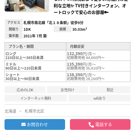
利な立地✨ TV付きインターフォン、オ
ートロックで安心のお部屋🔑
アクセス
札幌市南北線「北１８条駅」徒歩9分
間取り
1DK
面積
30.03m²
築年数
2011年 7月 築
プラン名・期間
月額目安
132,390
円/月～
ロング
210日以上～365日未満
初期費用他 44,660円～
135,390
円/月～
ミドル
90日以上～210日未満
初期費用他 36,410円～
138,390
円/月～
ショート
30日以上～90日未満
初期費用他 28,160円～
広めのLDK
女性向け
駅近
インターネット無料
wifiあり
北海道
札幌市北区
お問合わせ
電話する