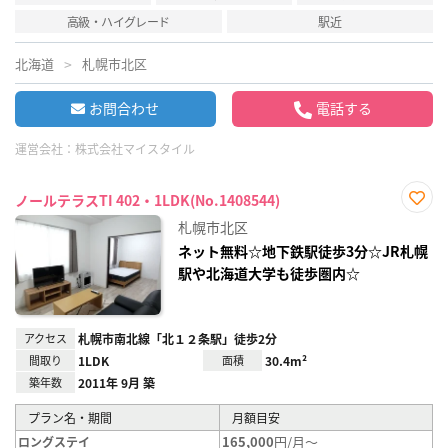
高級・ハイグレード
駅近
北海道
札幌市北区
お問合わせ
電話する
運営会社：
株式会社マイスタイル
ノールテラスTI 402・1LDK(No.1408544)
お気
札幌市北区
に入
り登
ネット無料☆地下鉄駅徒歩3分☆JR札幌
録
駅や北海道大学も徒歩圏内☆
アクセス
札幌市南北線「北１２条駅」徒歩2分
間取り
1LDK
面積
30.4m²
築年数
2011年 9月 築
プラン名・期間
月額目安
165,000
円/月～
ロングステイ