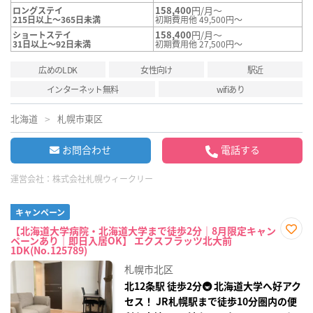
158,400
円/月～
ロングステイ
215日以上～365日未満
初期費用他 49,500円～
158,400
円/月～
ショートステイ
31日以上～92日未満
初期費用他 27,500円～
広めのLDK
女性向け
駅近
インターネット無料
wifiあり
北海道
札幌市東区
お問合わせ
電話する
運営会社：
株式会社札幌ウィークリー
キャンペーン
【北海道大学病院・北海道大学まで徒歩2分｜8月限定キャン
ペーンあり｜即日入居OK】 エクスフラッツ北大前
お気
1DK(No.125789)
に入
り登
札幌市北区
録
北12条駅 徒歩2分🚇 北海道大学へ好アク
セス！ JR札幌駅まで徒歩10分圏内の便