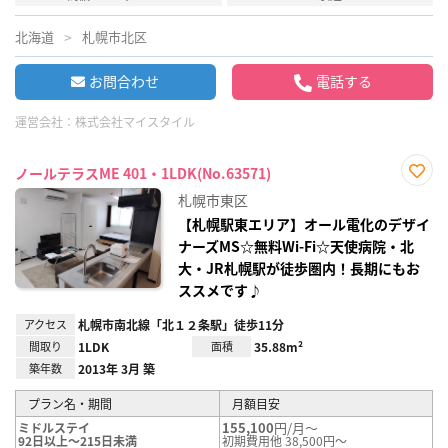
北海道
札幌市北区
お問合わせ
電話する
運営会社：
株式会社マイスタイル
ノールテラスME 401・1LDK(No.63571)
お気
札幌市東区
に入
り登
【札幌駅東エリア】オール電化のデザイ
録
ナーズMS☆無料Wi-Fi☆天使病院・北
大・JR札幌駅が徒歩圏内！長期にもお
ススメです♪
アクセス
札幌市南北線「北１２条駅」徒歩11分
間取り
1LDK
面積
35.88m²
築年数
2013年 3月 築
プラン名・期間
月額目安
155,100
円/月～
ミドルステイ
92日以上～215日未満
初期費用他 38,500円～