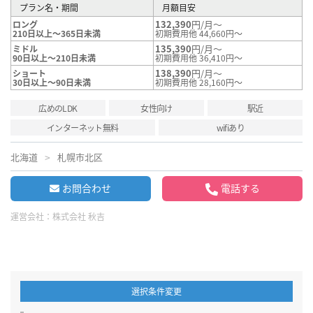
プラン名・期間
月額目安
132,390
円/月～
ロング
210日以上～365日未満
初期費用他 44,660円～
135,390
円/月～
ミドル
90日以上～210日未満
初期費用他 36,410円～
138,390
円/月～
ショート
30日以上～90日未満
初期費用他 28,160円～
広めのLDK
女性向け
駅近
インターネット無料
wifiあり
北海道
札幌市北区
お問合わせ
電話する
運営会社：
株式会社 秋吉
選択条件変更