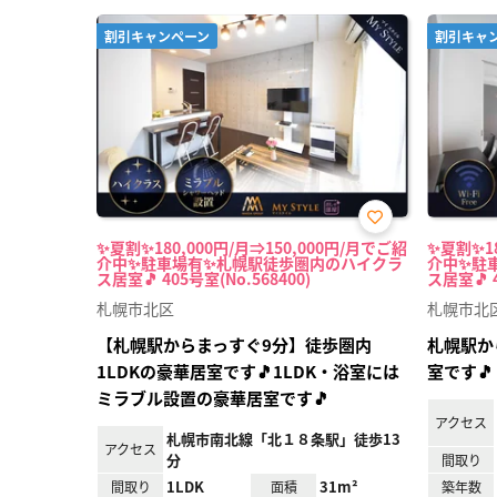
割引キャンペーン
割引キャ
お気
✨夏割✨180,000円/月⇒150,000円/月でご紹
✨夏割✨18
に入
介中✨駐車場有✨札幌駅徒歩圏内のハイクラ
介中✨駐
り登
ス居室🎵 405号室(No.568400)
ス居室🎵 4
録
札幌市北区
札幌市北
【札幌駅からまっすぐ9分】徒歩圏内
札幌駅か
1LDKの豪華居室です🎵1LDK・浴室には
室です🎵
ミラブル設置の豪華居室です🎵
アクセス
札幌市南北線「北１８条駅」徒歩13
アクセス
分
間取り
1LDK
31m²
間取り
面積
築年数