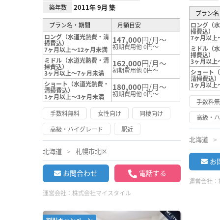
2011年 9月 築
築年数
プラン名
プラン名・期間
月額目安
ロング（
掃費込）
ロング（水道光熱費・清
7ヶ月以上
147,000
円/月～
掃費込）
初期費用他 0円～
ミドル（
7ヶ月以上～12ヶ月未満
掃費込）
ミドル（水道光熱費・清
3ヶ月以上
162,000
円/月～
掃費込）
初期費用他 0円～
ショート
3ヶ月以上～7ヶ月未満
清掃費込
ショート（水道光熱費・
1ヶ月以上
180,000
円/月～
清掃費込）
初期費用他 0円～
1ヶ月以上～3ヶ月未満
手数料
手数料無料
女性向け
同棲向け
高級・
高級・ハイグレード
駅近
北海道
北海道
札幌市北区
お
お問合わせ
電話する
運営会社：
運営会社：
株式会社マイスタイル