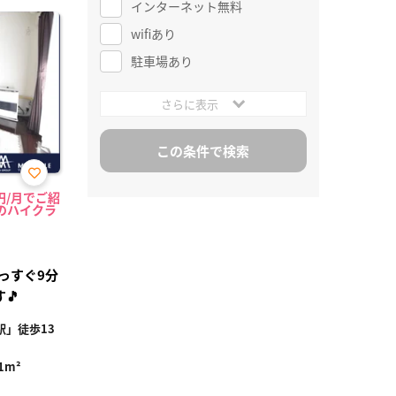
インターネット無料
wifiあり
駐車場あり
さらに表示
お気
0円/月でご紹
に入
のハイクラ
り登
録
っすぐ9分
🎵
」徒歩13
1m²