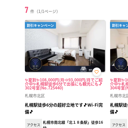
7
件（1/1ページ）
割引キャンペーン
割引キャ
お気
✨夏割✨108,000円/月⇒93,000円/月でご紹
✨夏割✨10
に入
介中✨札幌駅徒歩6分で出張にも観光にも🎵
介中✨札
り登
302号室(No.725440)
304号室(N
録
札幌市北区
札幌市北
札幌駅徒歩6分の超好立地です🎵Wi-Fi完
札幌駅徒歩
備🎵
備🎵
札幌市南北線「北１８条駅」徒歩16
アクセス
アクセス
分