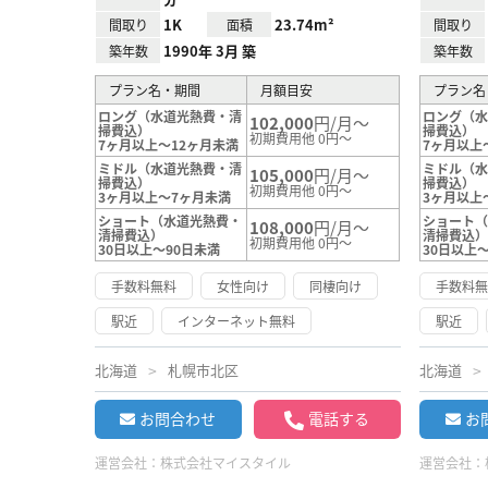
1K
23.74m²
間取り
面積
間取り
1990年 3月 築
築年数
築年数
プラン名・期間
月額目安
プラン名
ロング（水道光熱費・清
ロング（
102,000
円/月～
掃費込）
掃費込）
初期費用他 0円～
7ヶ月以上～12ヶ月未満
7ヶ月以上
ミドル（水道光熱費・清
ミドル（
105,000
円/月～
掃費込）
掃費込）
初期費用他 0円～
3ヶ月以上～7ヶ月未満
3ヶ月以上
ショート（水道光熱費・
ショート
108,000
円/月～
清掃費込）
清掃費込
初期費用他 0円～
30日以上～90日未満
30日以上
手数料無料
女性向け
同棲向け
手数料
駅近
インターネット無料
駅近
北海道
札幌市北区
北海道
お問合わせ
電話する
お
運営会社：
株式会社マイスタイル
運営会社：