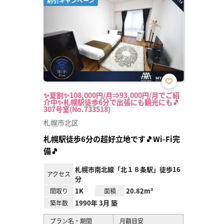
割引キャンペーン
お気
✨夏割✨108,000円/月⇒93,000円/月でご紹
に入
介中✨札幌駅徒歩6分で出張にも観光にも🎵
り登
307号室(No.733518)
録
札幌市北区
札幌駅徒歩6分の超好立地です🎵Wi-Fi完
備🎵
札幌市南北線「北１８条駅」徒歩16
アクセス
分
1K
20.82m²
間取り
面積
1990年 3月 築
築年数
プラン名・期間
月額目安