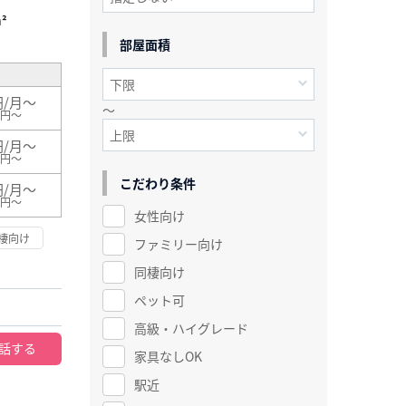
²
部屋面積
円/月～
～
0円～
円/月～
0円～
こだわり条件
円/月～
0円～
女性向け
棲向け
ファミリー向け
同棲向け
ペット可
高級・ハイグレード
話する
家具なしOK
駅近