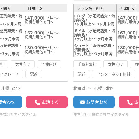
・期間
月額目安
プラン名・期間
月額目安
水道光熱費・清
ロング（水道光熱費・清
147,000
円/月～
147,000
掃費込）
初期費用他 0円～
初期費用他 
～12ヶ月未満
7ヶ月以上～12ヶ月未満
水道光熱費・清
ミドル（水道光熱費・清
162,000
円/月～
162,000
掃費込）
初期費用他 0円～
初期費用他 
～7ヶ月未満
3ヶ月以上～7ヶ月未満
（水道光熱費・
ショート（水道光熱費・
180,000
円/月～
180,000
）
清掃費込）
初期費用他 0円～
初期費用他 
～3ヶ月未満
1ヶ月以上～3ヶ月未満
無料
女性向け
同棲向け
手数料無料
女性向け
同
ハイグレード
駅近
駅近
インターネット無料
札幌市北区
北海道
札幌市北区
問合わせ
電話する
お問合わせ
電
株式会社マイスタイル
運営会社：
株式会社マイスタイル