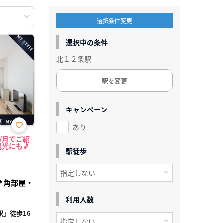
選択条件変更
選択中の条件
北１２条駅
駅を変更
キャンペーン
あり
お気
円/月でご紹
に入
光にも🎵
り登
駅徒歩
録
角部屋・
利用人数
」徒歩16