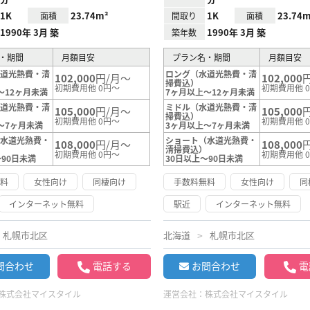
1K
23.74m²
1K
23.74m
面積
間取り
面積
1990年 3月 築
1990年 3月 築
築年数
・期間
月額目安
プラン名・期間
月額目安
水道光熱費・清
ロング（水道光熱費・清
102,000
円/月～
102,000
掃費込）
初期費用他 0円～
初期費用他 
～12ヶ月未満
7ヶ月以上～12ヶ月未満
水道光熱費・清
ミドル（水道光熱費・清
105,000
円/月～
105,000
掃費込）
初期費用他 0円～
初期費用他 
～7ヶ月未満
3ヶ月以上～7ヶ月未満
（水道光熱費・
ショート（水道光熱費・
108,000
円/月～
108,000
）
清掃費込）
初期費用他 0円～
初期費用他 
～90日未満
30日以上～90日未満
無料
女性向け
同棲向け
手数料無料
女性向け
同
インターネット無料
駅近
インターネット無料
札幌市北区
北海道
札幌市北区
問合わせ
電話する
お問合わせ
電
株式会社マイスタイル
運営会社：
株式会社マイスタイル