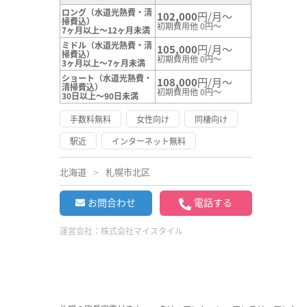
ロング（水道光熱費・清
102,000
円/月～
掃費込）
初期費用他 0円～
7ヶ月以上～12ヶ月未満
ミドル（水道光熱費・清
105,000
円/月～
掃費込）
初期費用他 0円～
3ヶ月以上～7ヶ月未満
ショート（水道光熱費・
108,000
円/月～
清掃費込）
初期費用他 0円～
30日以上～90日未満
手数料無料
女性向け
同棲向け
駅近
インターネット無料
北海道
札幌市北区
お問合わせ
電話する
運営会社：
株式会社マイスタイル