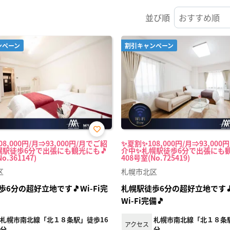
並び順
ンペーン
割引キャンペーン
お気
8,000円/月⇒93,000円/月でご紹
✨夏割✨108,000円/月⇒93,000
に入
幌駅徒歩6分で出張にも観光にも🎵
介中✨札幌駅徒歩6分で出張にも観
り登
o.361147)
408号室(No.725419)
録
区
札幌市北区
6分の超好立地です🎵Wi-Fi完
札幌駅徒歩6分の超好立地です
Wi-Fi完備🎵
札幌市南北線「北１８条駅」徒歩16
札幌市南北線「北１８条駅
アクセス
分
分