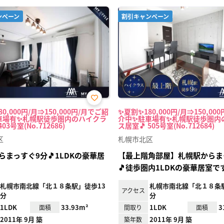
ンペーン
割引キャンペーン
お気
0,000円/月⇒150,000円/月でご紹
✨夏割✨180,000円/月⇒150,00
に入
車場有✨札幌駅徒歩圏内のハイクラ
介中✨駐車場有✨札幌駅徒歩圏内
り登
03号室(No.712686)
ス居室🎵 505号室(No.712684)
録
区
札幌市北区
らまっすぐ9分🎵1LDKの豪華居
【最上階角部屋】札幌駅からま
🎵徒歩圏内1LDKの豪華居室です
札幌市南北線「北１８条駅」徒歩13
札幌市南北線「北１８条駅
アクセス
分
分
1LDK
33.93m²
1LDK
3
面積
間取り
面積
2011年 9月 築
2011年 9月 築
築年数